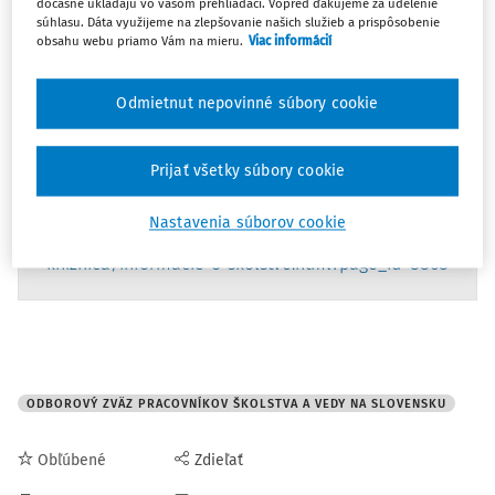
dočasne ukladajú vo vašom prehliadači. Vopred ďakujeme za udelenie
prináša prehľad zamestnancov a mzdových prostriedkov
súhlasu. Dáta využijeme na zlepšovanie našich služieb a prispôsobenie
za rok 2021.
obsahu webu priamo Vám na mieru.
Viac informácií
Prezentácia k
Odmietnut nepovinné súbory cookie
téme:
https://www.ozskolstva.sk/files/mzdy_2021.pdf
Prijať všetky súbory cookie
Nastavenia súborov cookie
Zdroj:
https://www.cvtisr.sk/cvti-sr-vedecka-
kniznica/informacie-o-skolstve.html?page_id=8868
ODBOROVÝ ZVÄZ PRACOVNÍKOV ŠKOLSTVA A VEDY NA SLOVENSKU
Obľúbené
Zdieľať