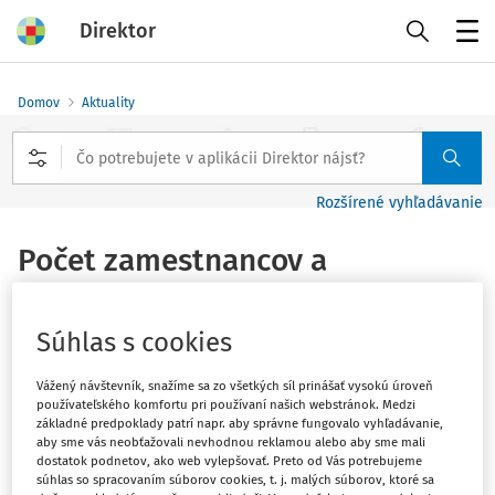
Direktor
Menu
Domov
Aktuality
Rozšírené vyhľadávanie
Počet zamestnancov a
priemerné platy v regionálnom
školstve a na verejných vysokých
Súhlas s cookies
školách za rok 2021
Vážený návštevník, snažíme sa zo všetkých síl prinášať vysokú úroveň
používateľského komfortu pri používaní našich webstránok. Medzi
Vydané
:
14. 3. 2022
základné predpoklady patrí napr. aby správne fungovalo vyhľadávanie,
1 minúta čítania
aby sme vás neobťažovali nevhodnou reklamou alebo aby sme mali
dostatok podnetov, ako web vylepšovať. Preto od Vás potrebujeme
súhlas so spracovaním súborov cookies, t. j. malých súborov, ktoré sa
Odborový zväz pracovníkov školstva a vedy na Slovensku