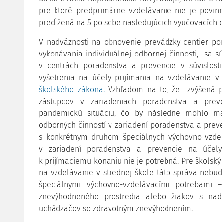
pre ktoré predprimárne vzdelávanie nie je povinn
predĺžená na 5 po sebe nasledujúcich vyučovacích 
V nadväznosti na obnovenie prevádzky centier po
vykonávania individuálnej odbornej činnosti, sa 
v centrách poradenstva a prevencie v súvislost
vyšetrenia na účely prijímania na vzdelávanie v
školského zákona.
Vzhľadom na to, že zvýšená p
zástupcov v zariadeniach poradenstva a pre
pandemickú situáciu, čo by následne mohlo ma
odborných činností v zariadení poradenstva a pre
s konkrétnym druhom špeciálnych výchovno-vzdelá
v zariadení poradenstva a prevencie na účely
k prijímaciemu konaniu nie je potrebná. Pre školský
na vzdelávanie v strednej škole táto správa nebu
špeciálnymi výchovno-vzdelávacími potrebami 
znevýhodneného prostredia alebo žiakov s na
uchádzačov so zdravotným znevýhodnením.