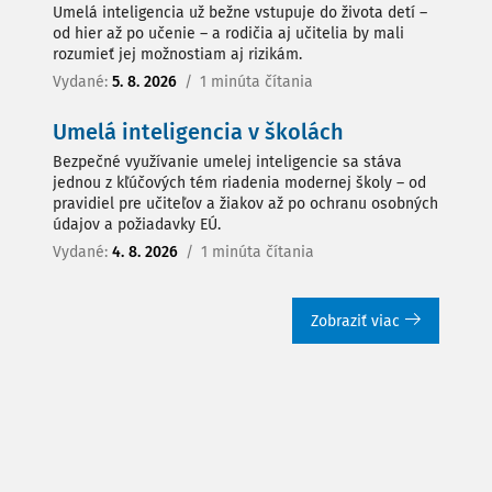
Umelá inteligencia už bežne vstupuje do života detí –
od hier až po učenie – a rodičia aj učitelia by mali
rozumieť jej možnostiam aj rizikám.
Vydané:
5. 8. 2026
/
1 minúta čítania
Umelá inteligencia v školách
Bezpečné využívanie umelej inteligencie sa stáva
jednou z kľúčových tém riadenia modernej školy – od
pravidiel pre učiteľov a žiakov až po ochranu osobných
údajov a požiadavky EÚ.
Vydané:
4. 8. 2026
/
1 minúta čítania
Zobraziť viac