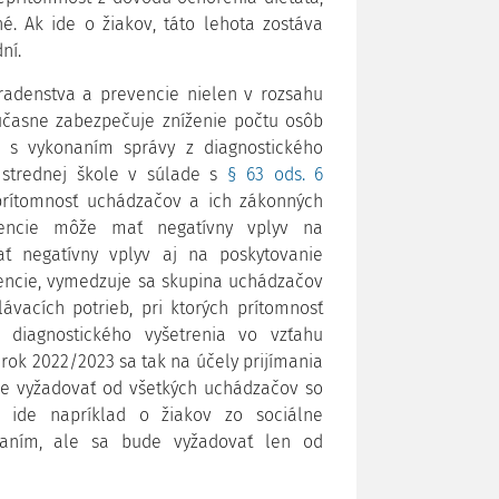
é. Ak ide o žiakov, táto lehota zostáva
dní.
radenstva a prevencie nielen v rozsahu
súčasne zabezpečuje zníženie počtu osôb
i s vykonaním správy z diagnostického
 strednej škole v súlade s
§ 63 ods. 6
rítomnosť uchádzačov a ich zákonných
vencie môže mať negatívny vplyv na
ť negatívny vplyv aj na poskytovanie
vencie, vymedzuje sa skupina uchádzačov
vacích potrieb, pri ktorých prítomnosť
 diagnostického vyšetrenia vo vzťahu
 rok 2022/2023 sa tak na účely prijímania
de vyžadovať od všetkých uchádzačov so
– ide napríklad o žiakov zo sociálne
daním, ale sa bude vyžadovať len od