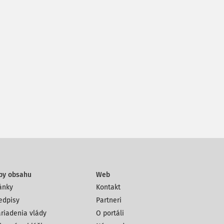
py obsahu
Web
ánky
Kontakt
edpisy
Partneri
riadenia vlády
O portáli