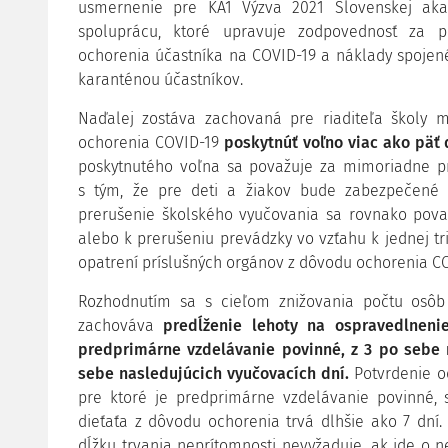
usmernenie pre KA1 Výzva 2021 Slovenskej aka
spoluprácu, ktoré upravuje zodpovednosť za p
ochorenia účastníka na COVID-19 a náklady spojen
karanténou účastníkov.
Naďalej zostáva zachovaná pre riaditeľa školy 
ochorenia COVID-19
poskytnúť voľno viac ako päť 
poskytnutého voľna sa považuje za mimoriadne pr
s tým, že pre deti a žiakov bude zabezpečené 
prerušenie školského vyučovania sa rovnako považ
alebo k prerušeniu prevádzky vo vzťahu k jednej t
opatrení príslušných orgánov z dôvodu ochorenia CO
Rozhodnutím sa s cieľom znižovania počtu osô
zachováva
predĺženie lehoty na ospravedlnenie
predprimárne vzdelávanie povinné, z 3 po sebe 
sebe nasledujúcich vyučovacích dní.
Potvrdenie od
pre ktoré je predprimárne vzdelávanie povinné, 
dieťaťa z dôvodu ochorenia trvá dlhšie ako 7 dní
dĺžku trvania neprítomnosti nevyžaduje, ak ide o 