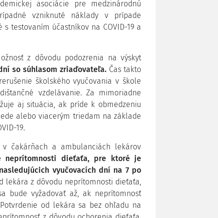
demickej asociácie pre medzinárodnú
rípadné vzniknuté náklady v prípade
é s testovaním účastníkov na COVID-19 a
možnosť z dôvodu podozrenia na výskyt
dní so súhlasom zriaďovateľa.
Čas takto
erušenie školského vyučovania v škole
dištančné vzdelávanie. Za mimoriadne
uje aj situácia, ak príde k obmedzeniu
riede alebo viacerým triedam na základe
VID-19.
b v čakárňach a ambulanciách lekárov
 neprítomnosti dieťaťa, pre ktoré je
nasledujúcich vyučovacích dní na 7 po
 lekára z dôvodu neprítomnosti dieťaťa,
sa bude vyžadovať až, ak neprítomnosť
. Potvrdenie od lekára sa bez ohľadu na
neprítomnosť z dôvodu ochorenia dieťaťa,