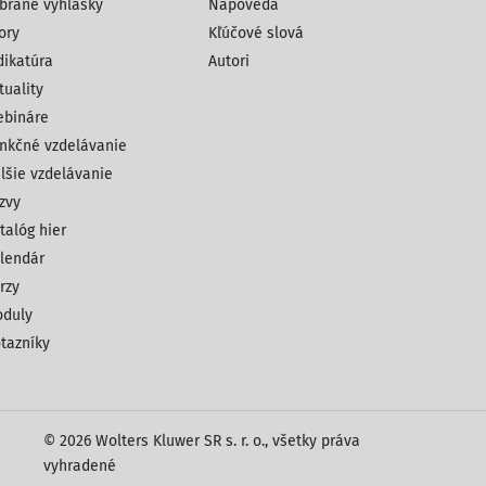
brané vyhlášky
Nápoveda
ory
Kľúčové slová
dikatúra
Autori
tuality
bináre
nkčné vzdelávanie
lšie vzdelávanie
zvy
talóg hier
lendár
rzy
duly
tazníky
© 2026 Wolters Kluwer SR s. r. o., všetky práva
vyhradené