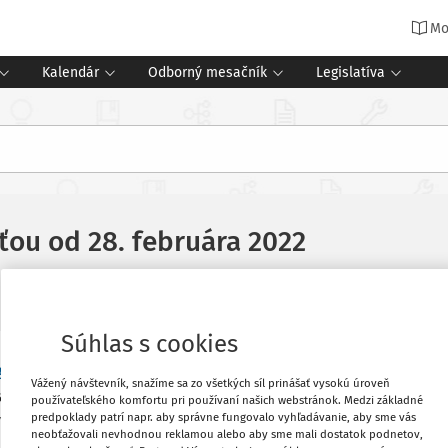
Mo
Kalendár
Odborný mesačník
Legislatíva
ťou od 28. februára 2022
Súhlas s cookies
§ 150 ods. 8 zákona č. 245/2008 Z. z.
o
Obľúbené
Vážený návštevník, snažíme sa zo všetkých síl prinášať vysokú úroveň
a doplnení niektorých zákonov v znení
používateľského komfortu pri používaní našich webstránok. Medzi základné
predpoklady patrí napr. aby správne fungovalo vyhľadávanie, aby sme vás
) vydal rozhodnutie s účinnosťou
od 28.
Vytlačiť
neobťažovali nevhodnou reklamou alebo aby sme mali dostatok podnetov,