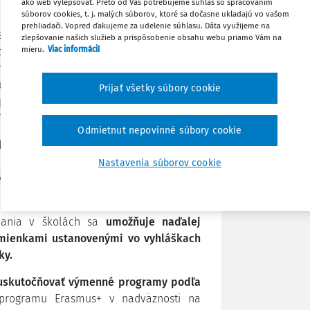
ako web vylepšovať. Preto od Vás potrebujeme súhlas so spracovaním
súborov cookies, t. j. malých súborov, ktoré sa dočasne ukladajú vo vašom
prehliadači. Vopred ďakujeme za udelenie súhlasu. Dáta využijeme na
Zdieľať
 skončenie núdzového stavu vyhláseného
zlepšovanie našich služieb a prispôsobenie obsahu webu priamo Vám na
mieru.
Viac informácií
novembra 2021, bude od 28. februára 2022
vanie vo všetkých školách a taktiež budú
Poznámka
dení poradenstva a prevencie, pričom
Prijať všetky súbory cookie
prevádzka školských zariadení bude aj
íznakovosti.
Odmietnut nepovinné súbory cookie
h prázdnin v školskom roku 2021/2022.
ôznych termínoch pre jednotlivé kraje,
Nastavenia súborov cookie
ýchto troch termínov. Začiatok školského
ovania v školách sa
umožňuje naďalej
odmienkami ustanovenými vo vyhláškach
ky.
uskutočňovať výmenné programy podľa
 programu Erasmus+ v nadväznosti na