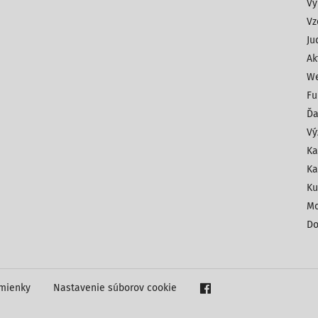
Vy
Vz
Ju
Ak
We
Fu
Ďa
Vý
Ka
Ka
Ku
Mo
Do
mienky
Nastavenie súborov cookie