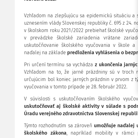
Vzhľadom na zlepšujúcu sa epidemickú situáciu a
uznesením vlády Slovenskej republiky č. 695 z 24. 
v školskom roku 2021/2022 prebiehať školské vyučo
v prevádzke školské zariadenia vrátane zaria
uskutočňovanie školského vyučovania v škole a 
naďalej na základe
predloženia vyhlásenia o bezpr
Pri určení termínu sa vychádza
z ukončenia jarnýc
Vzhľadom na to, že jarné prázdniny sú v troch r
určujúcim bol koniec jarných prázdnin v prvom z t
vyučovania v tomto prípade je 28. február 2022.
V súvislosti s uskutočňovaním školského vyuč
uskutočňovať aj školské aktivity v súlade s p
Úradu verejného zdravotníctva Slovenskej republi
Týmto rozhodnutím sa zároveň
umožňuje naďalej 
školského zákona
, napríklad mobility v rámci