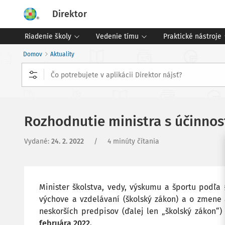
Direktor
Riadenie školy
Vedenie tímu
Praktické nástroje
Domov
Aktuality
Rozhodnutie ministra s účinnos
Vydané
:
24. 2. 2022
/
4 minúty čítania
Minister školstva, vedy, výskumu a športu podľa
výchove a vzdelávaní (školský zákon) a o zmene 
neskorších predpisov (ďalej len „školský zákon“
februára 2022.