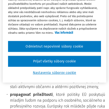
používateľského komfortu pri používaní našich webstránok. Medzi
základné predpoklady patrí napr. aby správne fungovalo vyhľadávanie,
Komisia v spolupráci s Európskym parlamentom,
aby sme vás neobťažovali nevhodnou reklamou alebo aby sme mali
dostatok podnetov, ako web vylepšovať. Preto od Vás potrebujeme
členskými štátmi, regionálnymi a miestnymi orgánmi,
súhlas so spracovaním súborov cookies, t. j. malých súborov, ktoré sa
zainteresovanými stranami a mladými ľuďmi má v úmysle:
dočasne ukladajú vo vašom prehliadači. Vopred ďakujeme za udelenie
súhlasu. Dáta využijeme na zlepšovanie našich služieb a prispôsobenie
vyznamenať a podporiť generáciu,
ktorá toho počas
obsahu webu priamo Vám na mieru.
Viac informácií
pandémie obetovala najviac, a dať jej nové nádeje, silu
a dôveru v budúcnosť tým, že vyzdvihne nové
Odmietnut nepovinné súbory cookie
perspektívy a príležitosti, ktoré ponúka zelená a
digitálna transformácia,
Prijať všetky súbory cookie
povzbudiť všetkých mladých ľudí,
najmä tých, ktorí
majú menej príležitostí, pochádzajú zo
Nastavenia súborov cookie
znevýhodneného prostredia, vidieckych alebo
odľahlých oblastí alebo zo zraniteľných skupín, aby sa
stali aktívnymi občanmi a aktérmi pozitívnej zmeny,
propagovať príležitosti
, ktoré politiky EÚ poskytujú
mladým ľuďom na podporu ich osobného, sociálneho a
profesijného rozvoja. Európsky rok mládeže pôjde ruka