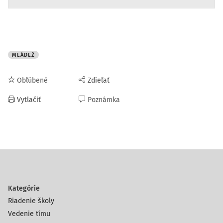
MLÁDEŽ
Obľúbené
Zdieľať
Vytlačiť
Poznámka
Kategórie
Riadenie školy
Vedenie tímu