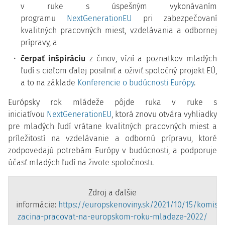
v ruke s úspešným vykonávaním
programu
NextGenerationEU
pri zabezpečovaní
kvalitných pracovných miest, vzdelávania a odbornej
prípravy, a
čerpať inšpiráciu
z činov, vízií a poznatkov mladých
ľudí s cieľom ďalej posilniť a oživiť spoločný projekt EÚ,
a to na základe
Konferencie o budúcnosti Európy
.
Európsky rok mládeže pôjde ruka v ruke s
iniciatívou
NextGenerationEU
, ktorá znovu otvára vyhliadky
pre mladých ľudí vrátane kvalitných pracovných miest a
príležitostí na vzdelávanie a odbornú prípravu, ktoré
zodpovedajú potrebám Európy v budúcnosti, a podporuje
účasť mladých ľudí na živote spoločnosti.
Zdroj a ďalšie
informácie:
https://europskenoviny.sk/2021/10/15/komisia
zacina-pracovat-na-europskom-roku-mladeze-2022/