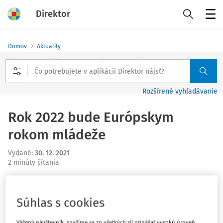
Direktor
Menu
Domov
Aktuality
Rozšírené vyhľadávanie
Rok 2022 bude Európskym
rokom mládeže
Vydané
:
30. 12. 2021
2 minúty čítania
Komisia v nadväznosti na oznámenie predsedníčky
von
der Leyenovej
v jej
prejave o stave Únie 2021
prijala
Súhlas s cookies
formálny návrh vyhlásiť rok 2022 za Európsky rok
mládeže.
Vážený návštevník, snažíme sa zo všetkých síl prinášať vysokú úroveň