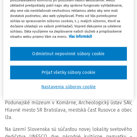
júla 2021 zapísaná do Zoznamu svetového kultúrneho a
používateľského komfortu pri používaní našich webstránok. Medzi
základné predpoklady patrí napr. aby správne fungovalo vyhľadávanie,
prírodného dedičstva UNESCO.
aby sme vás neobťažovali nevhodnou reklamou alebo aby sme mali
dostatok podnetov, ako web vylepšovať. Preto od Vás potrebujeme
súhlas so spracovaním súborov cookies, t. j. malých súborov, ktoré sa
Rozhodol o tom Výbor svetového dedičstva na svojom
dočasne ukladajú vo vašom prehliadači. Vopred ďakujeme za udelenie
aktuálne prebiehajúcom 44. zasadnutí konanom online
súhlasu. Dáta využijeme na zlepšovanie našich služieb a prispôsobenie
obsahu webu priamo Vám na mieru.
Viac informácií
z čínskeho mesta Fuzhou. Nomináciu na zápis tejto lokality
predložilo Slovensko spoločne s Nemeckom a Rakúskom.
Odmietnut nepovinné súbory cookie
Nominačný projekt a zápis Dunajského Limesu do
prestížneho Zoznamu svetového dedičstva UNESCO sú
Prijať všetky súbory cookie
výsledkom viac ako 14 rokov spolupráce partnerských
inštitúcií zo všetkých zainteresovaných krajín. Za slovenskú
Nastavenia súborov cookie
stranu spoluprácu koordinoval Pamiatkový úrad SR a
dlhodobo aktívne podporovali Múzeum mesta Bratislava,
Podunajské múzeum v Komárne, Archeologický ústav SAV,
Hlavné mesto SR Bratislava, mestská časť Rusovce a obec
Iža.
Na území Slovenska sú súčasťou novej lokality svetového
dedičstva UNESCO dve národné kultúrne pamiatky –