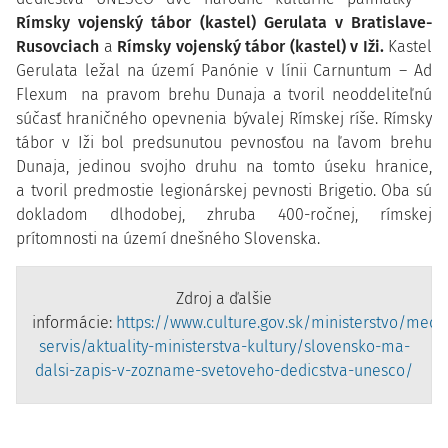
Rímsky vojenský tábor (kastel) Gerulata v Bratislave-
Rusovciach
a
Rímsky vojenský tábor (kastel) v Iži.
Kastel
Gerulata ležal na území Panónie v línii Carnuntum – Ad
Flexum na pravom brehu Dunaja a tvoril neoddeliteľnú
súčasť hraničného opevnenia bývalej Rímskej ríše. Rímsky
tábor v Iži bol predsunutou pevnosťou na ľavom brehu
Dunaja, jedinou svojho druhu na tomto úseku hranice,
a tvoril predmostie legionárskej pevnosti Brigetio. Oba sú
dokladom dlhodobej, zhruba 400-ročnej, rímskej
prítomnosti na území dnešného Slovenska.
Zdroj a ďalšie
informácie:
https://www.culture.gov.sk/ministerstvo/medi
servis/aktuality-ministerstva-kultury/slovensko-ma-
dalsi-zapis-v-zozname-svetoveho-dedicstva-unesco/