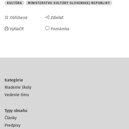
KULTÚRA
MINISTERSTVO KULTÚRY SLOVENSKEJ REPUBLIKY
Obľúbené
Zdieľať
Vytlačiť
Poznámka
Kategórie
Riadenie školy
Vedenie tímu
Typy obsahu
Články
Predpisy