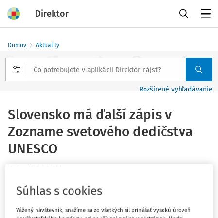
Direktor
Menu
Domov
Aktuality
Rozšírené vyhľadávanie
Slovensko má ďalší zápis v
Zozname svetového dedičstva
UNESCO
Vydané
:
2. 8. 2021
2 minúty čítania
Súhlas s cookies
Medzinárodná archeologická lokalita Hranice Rímskej
ríše – Dunajský Limes (západná časť) bola v piatok 30.
Vážený návštevník, snažíme sa zo všetkých síl prinášať vysokú úroveň