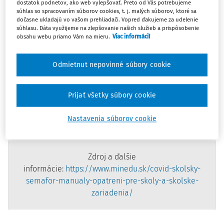
aktualizuje manuály pre školy a školské zariadenia, ktoré
dostatok podnetov, ako web vylepšovať. Preto od Vás potrebujeme
upravujú organizáciu a podmienky výchovy a
súhlas so spracovaním súborov cookies, t. j. malých súborov, ktoré sa
dočasne ukladajú vo vašom prehliadači. Vopred ďakujeme za udelenie
vzdelávania pre školský rok a akademický rok 2020/2021.
súhlasu. Dáta využijeme na zlepšovanie našich služieb a prispôsobenie
obsahu webu priamo Vám na mieru.
Viac informácií
Dokumenty boli aktualizované 19. 4. 2021 podľa platných
opatrení a odporúčaní Úradu verejného zdravotníctva SR.
Odmietnut nepovinné súbory cookie
Materské školy (aktualizované 19. 4. 2021)
Prijať všetky súbory cookie
Základné školy a školské zariadenia (aktualizované 19.
4. 2021)
Nastavenia súborov cookie
Stredné školy (aktualizované 19. 4. 2021)
Zdroj a ďalšie
informácie:
https://www.minedu.sk/covid-skolsky-
semafor-manualy-opatreni-pre-skoly-a-skolske-
zariadenia/