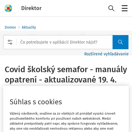
Direktor
Menu
Domov
Aktuality
Rozšírené vyhľadávanie
Covid školský semafor - manuály
opatrení - aktualizované 19. 4.
2021
Súhlas s cookies
Vydané
:
20. 4. 2021
1 minúta čítania
Súvisiace dokumenty (1)
Vážený návštevník, snažíme sa zo všetkých síl prinášať vysokú úroveň
používateľského komfortu pri používaní našich webstránok. Medzi
základné predpoklady patrí napr. aby správne fungovalo vyhľadávanie,
Ministerstvo školstva, vedy, výskumu a športu SR
aby sme vás neobťažovali nevhodnou reklamou alebo aby sme mali