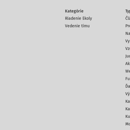
Kategórie
Ty
Riadenie školy
Čl
Vedenie tímu
Pr
Na
Vy
Vz
Ju
Ak
We
Fu
Ďa
Vý
Ka
Ka
Ku
Mo