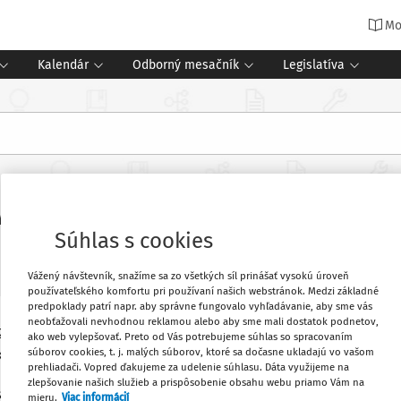
Mo
Kalendár
Odborný mesačník
Legislatíva
vky na rok 2021
Súhlas s cookies
Vážený návštevník, snažíme sa zo všetkých síl prinášať vysokú úroveň
používateľského komfortu pri používaní našich webstránok. Medzi základné
predpoklady patrí napr. aby správne fungovalo vyhľadávanie, aby sme vás
neobťažovali nevhodnou reklamou alebo aby sme mali dostatok podnetov,
 2021 pre školy všetkých zriaďovateľov a
Obľúbené
ako web vylepšovať. Preto od Vás potrebujeme súhlas so spracovaním
súborov cookies, t. j. malých súborov, ktoré sa dočasne ukladajú vo vašom
resných úradov v sídle kraja, ktoré boli
prehliadači. Vopred ďakujeme za udelenie súhlasu. Dáta využijeme na
630/2008 Z. z.,
ktorým sa ustanovujú
zlepšovanie našich služieb a prispôsobenie obsahu webu priamo Vám na
Vytlačiť
štátneho rozpočtu pre školy a školské
mieru.
Viac informácií