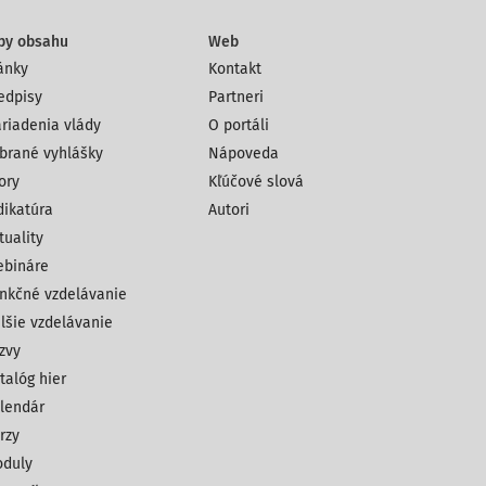
py obsahu
Web
ánky
Kontakt
edpisy
Partneri
riadenia vlády
O portáli
brané vyhlášky
Nápoveda
ory
Kľúčové slová
dikatúra
Autori
tuality
bináre
nkčné vzdelávanie
lšie vzdelávanie
zvy
talóg hier
lendár
rzy
duly