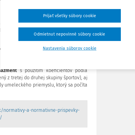
Zdieľať
Prijať všetky súbory cookie
terstvo v súlade s
§ 3 ods. 2 nariadenia
edpisov
pomer osobných nákladov k
Poznámka
Odmietnut nepovinné súbory cookie
Nastavenia súborov cookie
pevky na rok 2021 zahŕňajú najmä
zmenu
úcu z novelizácie
prílohy č.12 NV
i so zavedením
jednotného normatívu pre
nažment
s použitím koeficientov podľa
ný z tretej do druhej skupiny športov), aj
ly umeleckého priemyslu, ktorý sa počíta
k/normativy-a-normativne-prispevky-
/