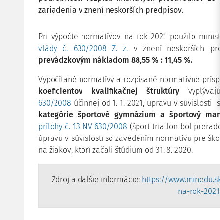
zariadenia v znení neskorších predpisov.
Pri výpočte normatívov na rok 2021 použilo minis
vlády č. 630/2008 Z. z.
v znení neskorších pr
prevádzkovým nákladom 88,55 % : 11,45 %.
Vypočítané normatívy a rozpísané normatívne prís
koeficientov kvalifikačnej štruktúry
vyplývaj
630/2008
účinnej od 1. 1. 2021, upravu v súvislost
kategórie športové gymnázium a športový ma
prílohy č. 13 NV 630/2008
(šport triatlon bol prerade
úpravu v súvislosti so zavedením normatívu pre ško
na žiakov, ktorí začali štúdium od 31. 8. 2020.
Zdroj a ďalšie informácie:
https://www.minedu.s
na-rok-2021