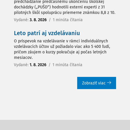
predchádzanie predčasnému ukončeniu školskej
dochádzky („PUŠD“) hodnotili externí experti z 31
pilotných škôl spoluprácu priemerne známkou 8,8 z 10.
Vydané:
3. 8. 2026
/
1 minúta čítania
Leto patrí aj vzdelávaniu
O príspevok na vzdelávanie v rámci individuálnych
vzdelávacích účtov už požiadalo viac ako 5 400 ľudí,
pričom záujem o kurzy pokračuje aj počas letných
mesiacov.
Vydané:
1. 8. 2026
/
1 minúta čítania
Zobraziť viac