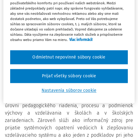
správu za školský rok 2019/2020 výboru NR SR pre
používateľského komfortu pri používaní našich webstránok. Medzi
vzdelávanie, vedu, mládež a šport.
základné predpoklady patrí napr. aby správne fungovalo vyhľadávanie,
aby sme vás neobťažovali nevhodnou reklamou alebo aby sme mali
dostatok podnetov, ako web vylepšovať. Preto od Vás potrebujeme
Správa o stave a úrovni výchovy a vzdelávania v školách a
súhlas so spracovaním súborov cookies, t. j. malých súborov, ktoré sa
dočasne ukladajú vo vašom prehliadači. Vopred ďakujeme za udelenie
školských zariadeniach je dokument, v ktorom Štátna
súhlasu. Dáta využijeme na zlepšovanie našich služieb a prispôsobenie
školská inšpekcia v zmysle
§ 7 písm. a) vyhlášky č.
obsahu webu priamo Vám na mieru.
Viac informácií
137/2005 Z. z.
o školskej inšpekcii a na základe zistení
každoročne spracuje výsledky inšpekčnej činnosti za
Odmietnut nepovinné súbory cookie
predchádzajúci školský rok. Správu podľa
§ 12 ods. 3 písm.
b) zákona č. 596/2003 Z. z.
o štátnej správe v školstve a
školskej samospráve a o zmene a doplnení niektorých
Prijať všetky súbory cookie
zákonov v znení neskorších predpisov predložila hlavná
Nastavenia súborov cookie
školská inšpektorka ministrovi školstva k 30. novembru
2020. Správa prináša informácie o aktuálnom stave a
úrovni pedagogického riadenia, procesu a podmienok
výchovy a vzdelávania v školách a v školských
zariadeniach. Zároveň slúži ako informačný zdroj pre
prijatie systémových opatrení vedúcich k zlepšovaniu
vzdelávacieho systému a ako jeden z podkladov pri jeho