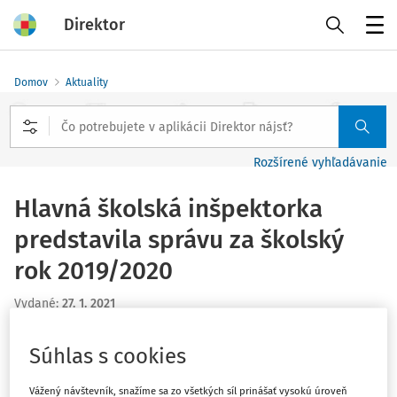
Direktor
Menu
Domov
Aktuality
Rozšírené vyhľadávanie
Hlavná školská inšpektorka
predstavila správu za školský
rok 2019/2020
Vydané
:
27. 1. 2021
1 minúta čítania
Súvisiace dokumenty (2)
Súhlas s cookies
Hlavná školská inšpektorka dňa 26. 1. 2021 predstavila
Vážený návštevník, snažíme sa zo všetkých síl prinášať vysokú úroveň