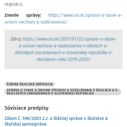
regulácii.
Znenie správy:
https://www.ssi.sk/sprava-o-stave-a-
urovni-vychovy-a-vzdelavania/
Zdroj:
https://www.ssi.sk/2021/01/22/sprava-o-stave-
a-urovni-vychovy-a-vzdelavania-v-skolach-a-
skolskych-zariadeniach-v-slovenskej-republike-v-
skolskom-roku-2019-2020/
ŠTÁTNA ŠKOLSKÁ INŠPEKCIA
SPRÁVA O STAVE A ÚROVNI VÝCHOVY A VZDELÁVANIA V ŠKOLÁCH A V
ŠKOLSKÝCH ZARIADENIACH V SLOVENSKEJ REPUBLIKE
Súvisiace predpisy
Zákon č. 596/2003 Z.z. o štátnej správe v školstve a
školskej samospráve