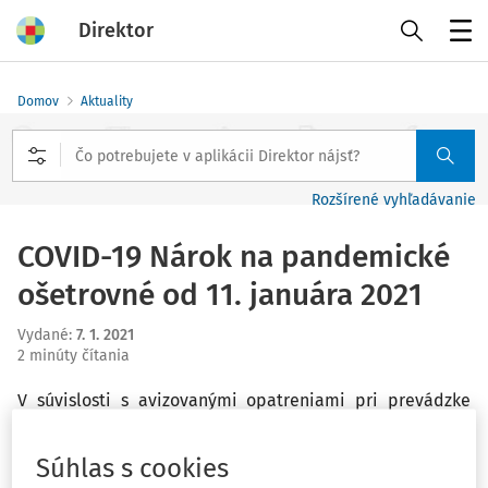
Direktor
Menu
Domov
Aktuality
Rozšírené vyhľadávanie
COVID-19 Nárok na pandemické
ošetrovné od 11. januára 2021
Vydané
:
7. 1. 2021
2 minúty čítania
V súvislosti s avizovanými opatreniami pri prevádzke
materských škôl a základných škôl od 11. 1. 2021 do 18. 1.
2021 Sociálna poisťovňa informuje verejnosť, že
nárok na
Súhlas s cookies
pandemické ošetrovné
budú mať všetci rodičia, ktorí