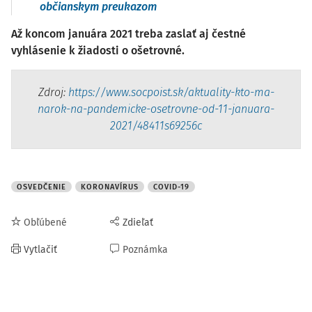
občianskym preukazom
Až koncom januára 2021 treba zaslať aj čestné
vyhlásenie k žiadosti o ošetrovné.
Zdroj:
https://www.socpoist.sk/aktuality-kto-ma-
narok-na-pandemicke-osetrovne-od-11-januara-
2021/48411s69256c
OSVEDČENIE
KORONAVÍRUS
COVID-19
Obľúbené
Zdieľať
Vytlačiť
Poznámka