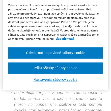
splnia tieto
podmienky:
Vážený návštevník, snažíme sa zo všetkých síl prinášať vysokú úroveň
používateľského komfortu pri používaní našich webstránok. Medzi
základné predpoklady patrí napr. aby správne fungovalo vyhľadávanie,
osobne a celodenne sa starajú o dieťa do
aby sme vás neobťažovali nevhodnou reklamou alebo aby sme mali
dostatok podnetov, ako web vylepšovať. Preto od Vás potrebujeme
dovŕšenia 11. roku veku (u dieťaťa, ktoré je
súhlas so spracovaním súborov cookies, t. j. malých súborov, ktoré sa
zdravotne ťažko postihnuté do dovŕšenia 18. roku
dočasne ukladajú vo vašom prehliadači. Vopred ďakujeme za udelenie
veku), ktorého materská škola/škola bude
súhlasu. Dáta využijeme na zlepšovanie našich služieb a prispôsobenie
obsahu webu priamo Vám na mieru.
Viac informácií
uzatvorená na základe rozhodnutia ministra alebo
zriaďovateľa, ak dieťa nebude navštevovať ani ŠKD
(v prípade návštevy ŠKD nie je splnená podmienka
Odmietnut nepovinné súbory cookie
osobnej a celodennej starostlivosti),
osobne a celodenne ošetrujú dieťa do dovŕšenia
Prijať všetky súbory cookie
16. roku veku, ktorého zdravotný stav na základe
potvrdenia ošetrujúceho lekára takéto ošetrovanie
Nastavenia súborov cookie
nevyhnutne vyžaduje,
nedosahujú príjem z činnosti zamestnanca v
období starostlivosti o dieťa/ošetrovania dieťaťa
(nárok na pandemické ošetrovné teda nemajú
rodičia, ktorí vykonávajú prácu formou domáckej