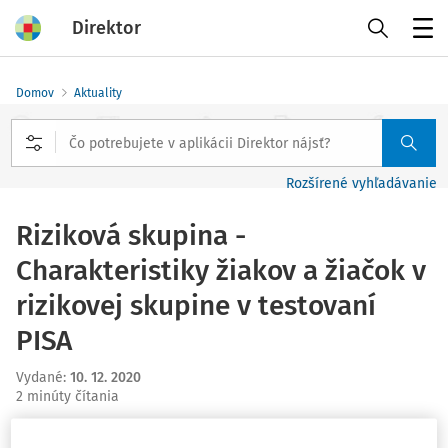
Direktor
Menu
Domov
Aktuality
Rozšírené vyhľadávanie
Riziková skupina -
Charakteristiky žiakov a žiačok v
rizikovej skupine v testovaní
PISA
Vydané
:
10. 12. 2020
2 minúty čítania
Inštitút vzdelávacej politiky
zverejnil analytický