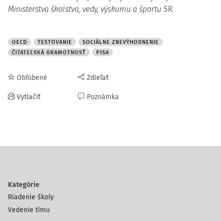
Ministerstva školstva, vedy, výskumu a športu SR.
OECD
TESTOVANIE
SOCIÁLNE ZNEVÝHODNENIE
ČITATEĽSKÁ GRAMOTNOSŤ
PISA
Obľúbené
Zdieľať
Vytlačiť
Poznámka
Kategórie
Riadenie školy
Vedenie tímu