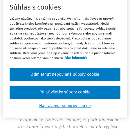
komentár, ktorý sa venuje téme rizikovej skupiny v
Súhlas s cookies
testovaní OECD PISA 2018.
Vážený návštevník, snažíme sa zo všetkých síl prinášať vysokú úroveň
používateľského komfortu pri používaní našich webstránok. Medzi
Hlavné zistenia:
základné predpoklady patrí napr. aby správne fungovalo vyhľadávanie,
aby sme vás neobťažovali nevhodnou reklamou alebo aby sme mali
Na Slovensku máme oproti priemeru OECD vysoký
dostatok podnetov, ako web vylepšovať. Preto od Vás potrebujeme
súhlas so spracovaním súborov cookies, t. j. malých súborov, ktoré sa
podiel žiakov a žiačok, ktorí nedosahujú ani
dočasne ukladajú vo vašom prehliadači. Vopred ďakujeme za udelenie
základnú úroveň zručností v čitateľskej
súhlasu. Dáta využijeme na zlepšovanie našich služieb a prispôsobenie
obsahu webu priamo Vám na mieru.
Viac informácií
gramotnosti primeranú svojmu veku (tzv. riziková
skupina). Podiel v rizikovej skupine je na Slovensku
vyšší aj v porovnaní s Českom, Maďarskom a
Odmietnut nepovinné súbory cookie
Poľskom.
Podiel tejto skupiny na Slovensku stúpa - vzrástol
Prijať všetky súbory cookie
z 25 % v roku 2003 na 31 % v roku 2018.
Žiaci a žiačky s nízkym socioekonomickým
Nastavenia súborov cookie
statusom či iným jazykom majú výrazne vyššie
zastúpenie v rizikovej skupine, z podrobnejšieho
preskúmania vybraných charakteristík ale vyplýva,