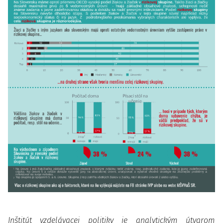
Inštitút vzdelávacej politiky je analytickým útvarom