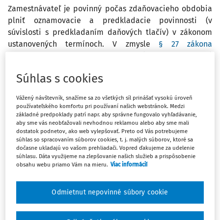
Zamestnávateľ je povinný počas zdaňovacieho obdobia
plniť oznamovacie a predkladacie povinnosti (v
súvislosti s predkladaním daňových tlačív) v zákonom
ustanovených termínoch. V zmysle
§ 27 zákona
č. 563/2009 Z. z.
o správe daní (daňový poriadok)
v z. n. p., ak koniec lehoty úkonu zamestnávateľa
Súhlas s cookies
pripadne na sobotu, nedeľu alebo deň pracovného
pokoja, posledným dňom lehoty je najbližší nasledujúci
Vážený návštevník, snažíme sa zo všetkých síl prinášať vysokú úroveň
pracovný deň.
používateľského komfortu pri používaní našich webstránok. Medzi
základné predpoklady patrí napr. aby správne fungovalo vyhľadávanie,
aby sme vás neobťažovali nevhodnou reklamou alebo aby sme mali
Z dôvodu pandémie spôsobenej korona vírusom SARS-
dostatok podnetov, ako web vylepšovať. Preto od Vás potrebujeme
súhlas so spracovaním súborov cookies, t. j. malých súborov, ktoré sa
CoV-2 bola na území SR vyhlásená mimoriadna situácia
dočasne ukladajú vo vašom prehliadači. Vopred ďakujeme za udelenie
a následne núdzový stav. S cieľom znížiť negatívne
súhlasu. Dáta využijeme na zlepšovanie našich služieb a prispôsobenie
následky pandémie boli vo finančnej oblasti prijaté
obsahu webu priamo Vám na mieru.
Viac informácií
opatrenia, ktoré sa vzťahovali aj na plnenie povinností
zamestnávateľa. Išlo o opatrenia prijaté na základe
Odmietnut nepovinné súbory cookie
zákona č. 67/2020 Z. z.
o niektorých mimoriadnych
opatreniach vo finančnej oblasti v súvislosti so šírením