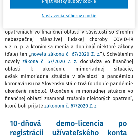
Prijať všetky súbory cookie
nebezpečnej nákazlivej ľudskej choroby COVID-19 (ďalej
len „
zákon č. 67/2020 Z. z.
“). Dňa 29. 9. 2020 bol v Zbierke
Nastavenia súborov cookie
zákonov vyhlásený́ zákon č. 264/2020 Z. z., ktorým sa
dopĺňa
zákon č. 67/2020 Z. z.
o niektorých mimoriadnych
opatreniach vo finančnej oblasti v súvislosti so šírením
nebezpečnej nákazlivej ľudskej choroby COVID-19
v z. n. p. a ktorým sa menia a dopĺňajú́ niektoré́ zákony
(ďalej len „
novela zákona č. 67/2020 Z. z.
“). Schválením
novely
zákona č. 67/2020 Z. z.
dochádza vo finančnej
oblasti k ukončeniu mimoriadnej situácie,
avšak mimoriadna situácia v súvislosti s pandémiou
koronavírusu na Slovensku stále trvá (obdobie pandémie
ukončené nebolo). Ukončenie mimoriadnej situácie vo
finančnej oblasti znamená zrušenie niektorých opatrení,
ktoré boli prijaté
zákonom č. 67/2020 Z. z.
10-dňová demo-licencia po
registrácii užívateľského konta