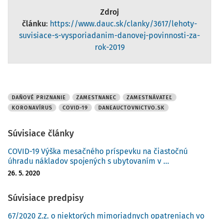
Zdroj
článku
:
https://www.dauc.sk/clanky/3617/lehoty-
suvisiace-s-vysporiadanim-danovej-povinnosti-za-
rok-2019
DAŇOVÉ PRIZNANIE
ZAMESTNANEC
ZAMESTNÁVATEĽ
KORONAVÍRUS
COVID-19
DANEAUCTOVNICTVO.SK
Súvisiace články
COVID-19 Výška mesačného príspevku na čiastočnú
úhradu nákladov spojených s ubytovaním v ...
26. 5. 2020
Súvisiace predpisy
67/2020 Z.z. o niektorých mimoriadnych opatreniach vo