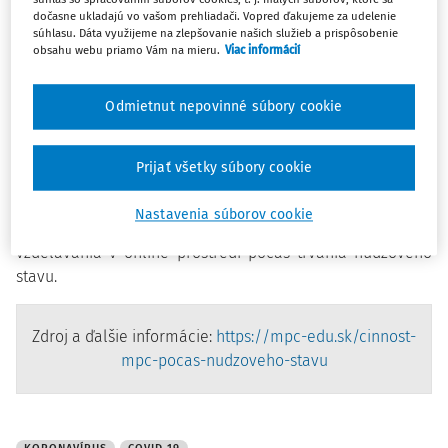
neskoršie obdobie alebo budú zrušené.
dočasne ukladajú vo vašom prehliadači. Vopred ďakujeme za udelenie
súhlasu. Dáta využijeme na zlepšovanie našich služieb a prispôsobenie
obsahu webu priamo Vám na mieru.
Viac informácií
Všetky ostané naplánované činnosti MPC zostávajú
nezmenené.
Odmietnut nepovinné súbory cookie
Účastníkov už otvorených skupín
základného modulu
funkčného vzdelávania a rozširujúcich modulov
Prijať všetky súbory cookie
funkčného vzdelávania
a účastníkov skupín s plánovaným
prvým stretnutím v tomto období
budú kontaktovať vedúci
Nastavenia súborov cookie
vzdelávacích skupín a informovať ich o podmienkach
vzdelávania v online prostredí počas trvania núdzového
stavu.
Zdroj a ďalšie informácie:
https://mpc-edu.sk/cinnost-
mpc-pocas-nudzoveho-stavu