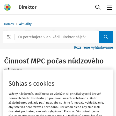
Direktor
Menu
Domov
Aktuality
Rozšírené vyhľadávanie
Činnosť MPC počas núdzového
stavu
Vydané
:
5. 10. 2020
Súhlas s cookies
1 minúta čítania
Vážený návštevník, snažíme sa zo všetkých síl prinášať vysokú úroveň
V súvislosti s núdzovým stavom platným od 1. 10. 2020 na
používateľského komfortu pri používaní našich webstránok. Medzi
obdobie 45 dní sa
všetky
vzdelávania
a
odborné
základné predpoklady patrí napr. aby správne fungovalo vyhľadávanie,
podujatia
naplánované v tomto období
budú realizovať
aby sme vás neobťažovali nevhodnou reklamou alebo aby sme mali
dostatok podnetov, ako web vylepšovať. Preto od Vás potrebujeme
len online formou
, prípadne budú presunuté na
súhlas so spracovaním súborov cookies, t. j. malých súborov, ktoré sa