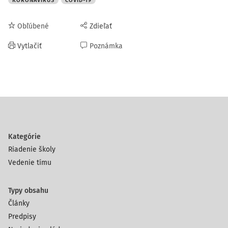
KORONAVÍRUS
COVID-19
Obľúbené
Zdieľať
Vytlačiť
Poznámka
Kategórie
Riadenie školy
Vedenie tímu
Typy obsahu
Články
Predpisy