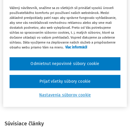
septembra 2020 do 31. decembra 2020 je
1 016 Eur.
Vážený návštevník, snažíme sa zo všetkých síl prinášať vysokú úroveň
používateľského komfortu pri používaní našich webstránok. Medzi
Finančné prostriedky na osobné náklady asistentov učiteľa
základné predpoklady patrí napr. aby správne fungovalo vyhľadávanie,
pre žiakov so zdravotným znevýhodnením podľa
§ 4a
aby sme vás neobťažovali nevhodnou reklamou alebo aby sme mali
dostatok podnetov, ako web vylepšovať. Preto od Vás potrebujeme
zákona NR SR č. 597/2003 Z. z.
o financovaní základných
súhlas so spracovaním súborov cookies, t. j. malých súborov, ktoré sa
škôl, stredných škôl a školských zariadení v znení
dočasne ukladajú vo vašom prehliadači. Vopred ďakujeme za udelenie
súhlasu. Dáta využijeme na zlepšovanie našich služieb a prispôsobenie
neskorších predpisov môže ministerstvo školstva (ďalej
obsahu webu priamo Vám na mieru.
Viac informácií
len „ministerstvo“) prideliť z kapitoly ministerstva
a z kapitoly ministerstva vnútra na žiadosť zriaďovateľa
Odmietnut nepovinné súbory cookie
školy. Ministerstvo prideľuje jednotlivým zriaďovateľom
škôl prostredníctvom okresných úradov v sídle kraja
finančné prostriedky na osobné náklady AU v závislosti od
Prijať všetky súbory cookie
zdrojových možností štátneho rozpočtu.
Nastavenia súborov cookie
Zdroj:
https://www.minedu.sk/asistenti-ucitela-pre-ziakov-
so-zdravotnym-znevyhodnenim/
Súvisiace články