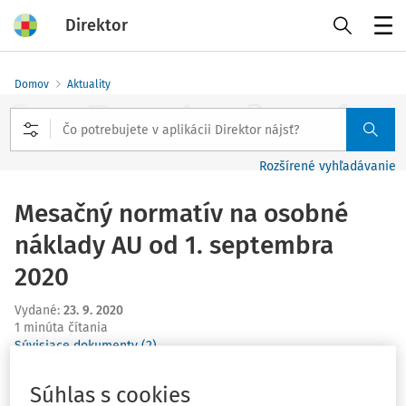
Direktor
Menu
Domov
Aktuality
Rozšírené vyhľadávanie
Mesačný normatív na osobné
náklady AU od 1. septembra
2020
Vydané
:
23. 9. 2020
1 minúta čítania
Súvisiace dokumenty (2)
Mesačný normatív na osobné náklady AU od 1.
Súhlas s cookies