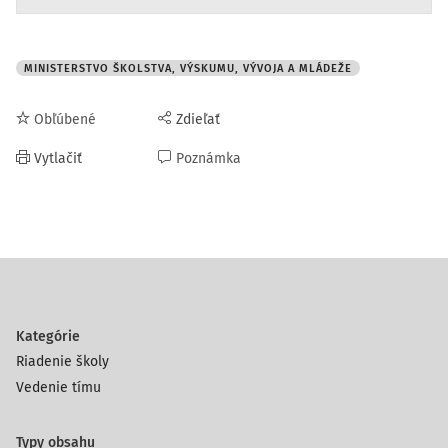
MINISTERSTVO ŠKOLSTVA, VÝSKUMU, VÝVOJA A MLÁDEŽE
Obľúbené
Zdieľať
Vytlačiť
Poznámka
Kategórie
Riadenie školy
Vedenie tímu
Typy obsahu