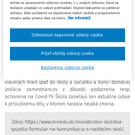
škôl a školských zariadení o vývoji epidemiologickej
súhlas so spracovaním súborov cookies, t. j. malých súborov, ktoré sa
situácie.
dočasne ukladajú vo vašom prehliadači. Vopred ďakujeme za udelenie
súhlasu. Dáta využijeme na zlepšovanie našich služieb a prispôsobenie
obsahu webu priamo Vám na mieru.
Viac informácií
Informačný portál je určený pre riaditeľov materských,
základných i stredných škôl. Má podobu formulára, ktorý
Odmietnut nepovinné súbory cookie
obsahuje otázky na rôzne možnosti vývoja
epidemiologickej situácie na škole. Vedenie školy bude
touto cestou informovať rezortných odborníkov o udelení
Prijať všetky súbory cookie
„riaditeľského voľna“ triede alebo celej škole z dôvodu
podozrenia na ochorenie Covid-19, uzavretí triedy alebo
Nastavenia súborov cookie
školy na základe rozhodnutia RÚVZ, návrate jednej alebo
viacerých tried späť do školy a začiatku a konci domácej
izolácie zamestnancov z dôvodu podozrenia resp.
ochorenia na Covid-19. Školy zasielajú len aktuálne údaje
k príslušnému dňu, v ktorom nastala nejaká zmena.
Zdroj: https://www.minedu.sk/ministerstvo-skolstva-
spustilo-formular-na-komunikaciu-s-riaditelmi-skol/