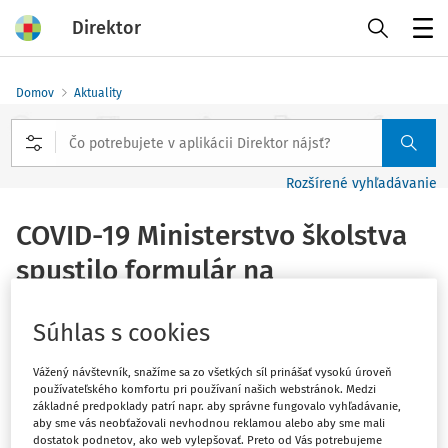
Direktor
Menu
Domov
Aktuality
Rozšírené vyhľadávanie
COVID-19 Ministerstvo školstva
spustilo formulár na
komunikáciu s riaditeľmi škôl
Súhlas s cookies
Vydané
:
8. 9. 2020
1 minúta čítania
Vážený návštevník, snažíme sa zo všetkých síl prinášať vysokú úroveň
používateľského komfortu pri používaní našich webstránok. Medzi
Ministerstvo školstva dnes spustilo novú platformu
Covid
základné predpoklady patrí napr. aby správne fungovalo vyhľadávanie,
aby sme vás neobťažovali nevhodnou reklamou alebo aby sme mali
- školský semafor
na získavanie informácií od riaditeľov
dostatok podnetov, ako web vylepšovať. Preto od Vás potrebujeme