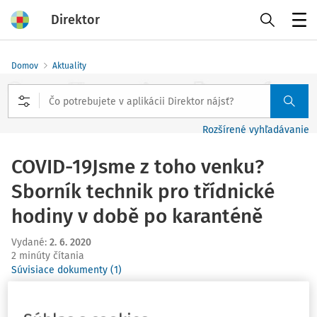
Direktor
Menu
Domov
Aktuality
Rozšírené vyhľadávanie
COVID-19Jsme z toho venku?
Sborník technik pro třídnické
hodiny v době po karanténě
Vydané
:
2. 6. 2020
2 minúty čítania
Súvisiace dokumenty (1)
"Pro běžný preventivní program, který pracuje s třídním