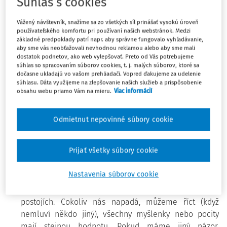
Súhlas s cookies
kolektivem, nebudou nyní příznivé podmínky, už jen proto,
že žáci nebudou moci být s celou svojí třídou. ...Myslíme si
Vážený návštevník, snažíme sa zo všetkých síl prinášať vysokú úroveň
však, že věnovat určitý čas po návratu žáků do škol
používateľského komfortu pri používaní našich webstránok. Medzi
šetrnému ohlédnutí a zjemnění přechodu z domácího
základné predpoklady patrí napr. aby správne fungovalo vyhľadávanie,
vyučování zpět do skupiny vrstevníků, může paradoxně
aby sme vás neobťažovali nevhodnou reklamou alebo aby sme mali
dostatok podnetov, ako web vylepšovať. Preto od Vás potrebujeme
ušetřit čas i psychické vypětí všem zúčastněným."
súhlas so spracovaním súborov cookies, t. j. malých súborov, ktoré sa
dočasne ukladajú vo vašom prehliadači. Vopred ďakujeme za udelenie
súhlasu. Dáta využijeme na zlepšovanie našich služieb a prispôsobenie
Pravidlo 1: Mluví jenom jeden
- Dát si vzájemně
obsahu webu priamo Vám na mieru.
Viac informácií
prostor je důležité proto, abychom se slyšeli a
abychom mohli vnímat, co ten, kdo mluví, vůbec říká.
Odmietnut nepovinné súbory cookie
Asi jste zažili tu nepříjemnou situaci, kdy chcete něco
říct a někdo mluví přes vás. Působí to, jako by ho
nezajímalo, co říkáte.
Prijať všetky súbory cookie
Pravidlo 2: Všichni jsme si rovni
- I proto sedíme
Nastavenia súborov cookie
společně v kruhu, kde nikdo není výš nebo níž, blíž
nebo dál. Rovni jsme si především v názorech a
postojích. Cokoliv nás napadá, můžeme říct (když
nemluví někdo jiný), všechny myšlenky nebo pocity
mají stejnou hodnotu. Pokud máme jiný názor,