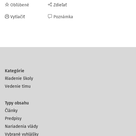
Obľúbené
Zdieľať
Vytlačiť
Poznámka
Kategórie
Riadenie školy
Vedenie tímu
Typy obsahu
Články
Predpisy
Nariadenia vlády
Vybrané vyhlášky