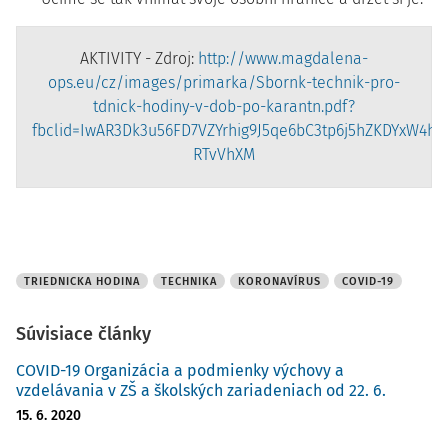
AKTIVITY - Zdroj:
http://www.magdalena-
ops.eu/cz/images/primarka/Sbornk-technik-pro-
tdnick-hodiny-v-dob-po-karantn.pdf?
fbclid=IwAR3Dk3u56FD7VZYrhig9J5qe6bC3tp6j5hZKDYxW4h
RTvVhXM
TRIEDNICKA HODINA
TECHNIKA
KORONAVÍRUS
COVID-19
Súvisiace články
COVID-19 Organizácia a podmienky výchovy a
vzdelávania v ZŠ a školských zariadeniach od 22. 6.
15. 6. 2020