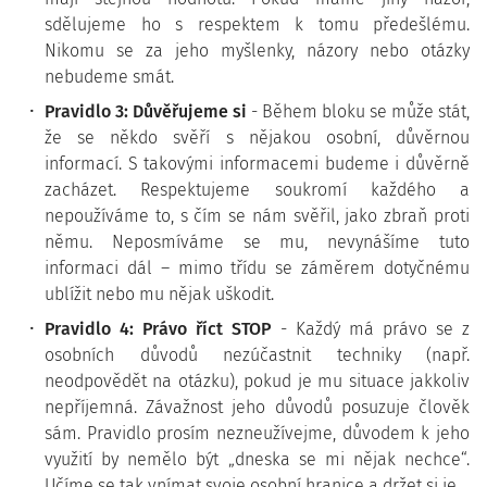
sdělujeme ho s respektem k tomu předešlému.
Nikomu se za jeho myšlenky, názory nebo otázky
nebudeme smát.
Pravidlo 3: Důvěřujeme si
- Během bloku se může stát,
že se někdo svěří s nějakou osobní, důvěrnou
informací. S takovými informacemi budeme i důvěrně
zacházet. Respektujeme soukromí každého a
nepoužíváme to, s čím se nám svěřil, jako zbraň proti
němu. Neposmíváme se mu, nevynášíme tuto
informaci dál – mimo třídu se záměrem dotyčnému
ublížit nebo mu nějak uškodit.
Pravidlo 4: Právo říct STOP
- Každý má právo se z
osobních důvodů nezúčastnit techniky (např.
neodpovědět na otázku), pokud je mu situace jakkoliv
nepříjemná. Závažnost jeho důvodů posuzuje člověk
sám. Pravidlo prosím nezneužívejme, důvodem k jeho
využití by nemělo být „dneska se mi nějak nechce“.
Učíme se tak vnímat svoje osobní hranice a držet si je.