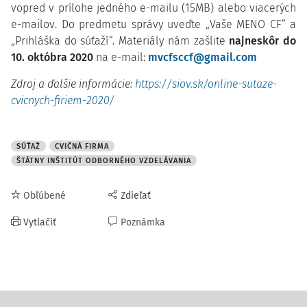
vopred v prílohe jedného e-mailu (15MB) alebo viacerých
e-mailov. Do predmetu správy uveďte „Vaše MENO CF“ a
„Prihláška do súťaží“. Materiály nám zašlite
najneskôr do
10. októbra 2020
na e-mail:
mvcfsccf@gmail.com
Zdroj a ďalšie informácie:
https://siov.sk/online-sutaze-
cvicnych-firiem-2020/
SÚŤAŽ
CVIČNÁ FIRMA
ŠTÁTNY INŠTITÚT ODBORNÉHO VZDELÁVANIA
Obľúbené
Zdieľať
Vytlačiť
Poznámka