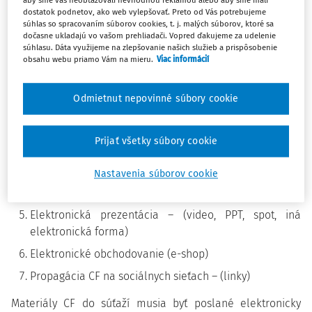
aby sme vás neobťažovali nevhodnou reklamou alebo aby sme mali
dostatok podnetov, ako web vylepšovať. Preto od Vás potrebujeme
súhlas so spracovaním súborov cookies, t. j. malých súborov, ktoré sa
Súťaže cvičných firiem budú prebiehať od 14.04.2020 v
dočasne ukladajú vo vašom prehliadači. Vopred ďakujeme za udelenie
týchto kategóriách:
súhlasu. Dáta využijeme na zlepšovanie našich služieb a prispôsobenie
obsahu webu priamo Vám na mieru.
Viac informácií
Logo – (elektronicky vo formáte JPG)
Slogan – (elektronický text alebo vo formáte JPG)
Odmietnut nepovinné súbory cookie
Katalóg – (elektronicky – MS Word, MS Publisher, MS
PowerPoint alebo „screen“ obrazovky licencovaných
Prijať všetky súbory cookie
programov: Adobe Creative Suite, Corel Draw…)
Nastavenia súborov cookie
Vizitka – (elektronická – kvalitný sken, minimálne 300
DPI)
Elektronická prezentácia – (video, PPT, spot, iná
elektronická forma)
Elektronické obchodovanie (e-shop)
Propagácia CF na sociálnych sieťach – (linky)
Materiály CF do súťaží musia byť poslané elektronicky