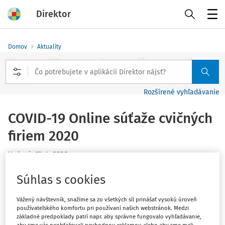
Direktor
Menu
Domov
Aktuality
Rozšírené vyhľadávanie
COVID-19 Online súťaže cvičných
firiem 2020
Vydané
:
13. 4. 2020
1 minúta čítania
Súhlas s cookies
Štátny inštitút odborného vzdelávania, odbor finančnej
gramotnosti a Slovenské centrum cvičných firiem (SCCF)
Vážený návštevník, snažíme sa zo všetkých síl prinášať vysokú úroveň
sa v čase zatvorených škôl rozhodol vyhlásiť súťaže
používateľského komfortu pri používaní našich webstránok. Medzi
základné predpoklady patrí napr. aby správne fungovalo vyhľadávanie,
cvičných firiem online.