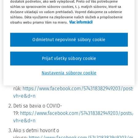
pacienta a aj pre rodičov k téme
korona vírusu COVID-
dostatok podnetov, ako web vylepšovať. Preto od Vás potrebujeme
súhlas so spracovaním súborov cookies, t. j. malých súborov, ktoré sa
19.
dočasne ukladajú vo vašom prehliadači. Vopred ďakujeme za udelenie
súhlasu. Dáta využijeme na zlepšovanie našich služieb a prispôsobenie
obsahu webu priamo Vám na mieru.
Viac informácií
Tri videá k téme sú zverejnené na sociálnych sieťach. V
prvom videu neurochirurg učí svojho malého kamaráta,
ako si správne umyť ruky. Druhé video je pripravené v štýle
Odmietnut nepovinné súbory cookie
deti-deťom, kde opäť deti sa vhodnou formou rozprávajú o
koronavíruse a o základných opatreniach, ktoré treba
Prijať všetky súbory cookie
dodržiavať. Tretie video je venované rodičom.
Nastavenia súborov cookie
Linky na videá:
Správne umývanie
rúk:
https://www.facebook.com/574318382949203/posts/
vh=e&d=n
Deti sa bavia o COVID-
19:
https://www.facebook.com/574318382949203/posts/1
vh=e&d=n
Ako s deťmi hovoriť o
víruse:
https://www.facebook.com/574318382949203/post