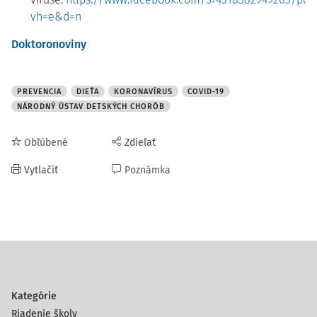
vh=e&d=n
Doktoronoviny
PREVENCIA
DIEŤA
KORONAVÍRUS
COVID-19
NÁRODNÝ ÚSTAV DETSKÝCH CHORÔB
Obľúbené
Zdieľať
Vytlačiť
Poznámka
Kategórie
Riadenie školy