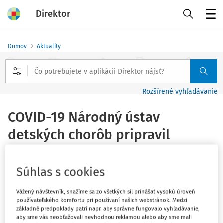
Direktor
Menu
Domov
Aktuality
Rozšírené vyhľadávanie
COVID-19 Národný ústav
detských chorôb pripravil
informačnú kampaň
Súhlas s cookies
Vydané
:
16. 3. 2020
1 minúta čítania
Vážený návštevník, snažíme sa zo všetkých síl prinášať vysokú úroveň
Tím odborníkov z Národného ústavu detských chorôb sa
používateľského komfortu pri používaní našich webstránok. Medzi
základné predpoklady patrí napr. aby správne fungovalo vyhľadávanie,
rozhodol pripraviť presne cielenú kampaň pre detského
aby sme vás neobťažovali nevhodnou reklamou alebo aby sme mali