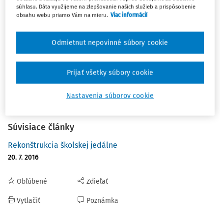
pre zostavovanie jedálnych lístkov podľa § 140 zákona č.
súhlasu. Dáta využijeme na zlepšovanie našich služieb a prispôsobenie
obsahu webu priamo Vám na mieru.
Viac informácií
245/2008 Z.z. o výchove a vzdelávaní (školský zákon) v
znení neskorších predpisov.
Odmietnut nepovinné súbory cookie
Zdroj a ďalšie
informácie:
https://www.minedu.sk/data/files/9150_msn_2019
Prijať všetky súbory cookie
Nastavenia súborov cookie
ŠKOLSKÁ JEDÁLEŇ
ŠKOLSKÉ STRAVOVANIE
Súvisiace články
Rekonštrukcia školskej jedálne
20. 7. 2016
Obľúbené
Zdieľať
Vytlačiť
Poznámka