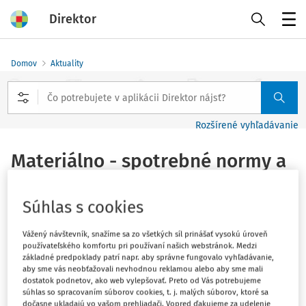
Direktor
Menu
Domov
Aktuality
Rozšírené vyhľadávanie
Materiálno - spotrebné normy a
receptúry
Súhlas s cookies
Vydané
:
17. 11. 2019
1 minúta čítania
Vážený návštevník, snažíme sa zo všetkých síl prinášať vysokú úroveň
Súvisiace dokumenty (1)
používateľského komfortu pri používaní našich webstránok. Medzi
základné predpoklady patrí napr. aby správne fungovalo vyhľadávanie,
Ministerstvo školstva, vedy, výskumu a športu Slovenskej
aby sme vás neobťažovali nevhodnou reklamou alebo aby sme mali
dostatok podnetov, ako web vylepšovať. Preto od Vás potrebujeme
republiky vydalo Materiálno - spotrebné normy a
súhlas so spracovaním súborov cookies, t. j. malých súborov, ktoré sa
receptúry pre školské stravovanie v kontexte Flexi zásad
dočasne ukladajú vo vašom prehliadači. Vopred ďakujeme za udelenie