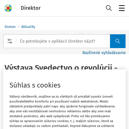
Direktor
Menu
Domov
Aktuality
Rozšírené vyhľadávanie
Výstava Svedectvo o revolúcii -
od 6. novembra
Súhlas s cookies
Vydané
:
13. 11. 2019
1 minúta čítania
Vážený návštevník, snažíme sa zo všetkých síl prinášať vysokú úroveň
používateľského komfortu pri používaní našich webstránok. Medzi
Ministerstvo vnútra Slovenskej republiky všetkých
základné predpoklady patrí napr. aby správne fungovalo vyhľadávanie,
aby sme vás neobťažovali nevhodnou reklamou alebo aby sme mali
pozýva na výstavu s názvom
Svedectvo o revolúcii -
dostatok podnetov, ako web vylepšovať. Preto od Vás potrebujeme
november ´89 v archívnych dokumentoch slovenských
súhlas so spracovaním súborov cookies, t. j. malých súborov, ktoré sa
štátnych archívov
, ktorá je od utorka 5. novembra
dočasne ukladajú vo vašom prehliadači. Vopred ďakujeme za udelenie