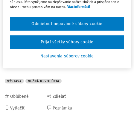
súhlasu. Dáta využijeme na zlepšovanie našich služieb a prispôsobenie
inštalovaná v priestoroch Múzea mesta Bratislavy.
obsahu webu priamo Vám na mieru.
Viac informácií
Výstava bude sprístupnená verejnosti
do 12. januára
Odmietnut nepovinné súbory cookie
2020
v
priestoroch Starej radnice Múzea mesta
Bratislavy.
Prijať všetky súbory cookie
Zdroj:
http://www.minv.sk/?tlacove-
spravy&sprava=vystava-svedectvo-o-revolucii-od-6-
Nastavenia súborov cookie
novembra
VÝSTAVA
NEŽNÁ REVOLÚCIA
Obľúbené
Zdieľať
Vytlačiť
Poznámka