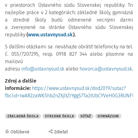
v priestoroch Ústavného súdu Slovenskej republiky. Tri
najlepšie práce v 2 kategóriách: základné školy, gymnáziá
a stredné školy budú odmenené vecnými darmi
a zverejnené na stránke Ústavného súdu Slovenskej
republiky
(
www.ustavnysud.sk
).
S ďalšími otázkami sa neváhajte obrátiť telefonicky na tel.
č. 055/7207295, resp. 0918 827 344 alebo písomne na
mailovú
adresu
info@ustavnysud.sk
alebo
hovorca@ustavnysud.sk
.
Zdroj a ďalšie
informácie:
https://www.ustavnysud.sk/dod2019/sutaz?
fbclid=IwAR2zaWKShbZnZXjltZrYgg57Ta2tUbCYVeH0G3RUNFWi
ZÁKLADNÁ ŠKOLA
STREDNÁ ŠKOLA
SÚŤAŽ
GYMNÁZIUM
Obľúbené
Zdieľať