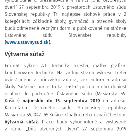
vyhodnotené a prezentované v rámci ,,Dňa otvorených
dverí“ 27. septembra 2019 v priestoroch Ústavného súdu
Slovenskej republiky. Tri najlepšie slohové práce v 2
kategóriách: základné školy, gymnáziá a stredné školy
budú odmenené vecnými darmi a publikované na stránke
Ústavného súdu Slovenskej republiky
(
www.ustavnysud.sk
).
Výtvarná súťaž
Formát: výkres A3. Technika: kresba, maľba, grafika,
kombinovaná technika. Na zadnú stranu výkresu treba
uviesť meno a priezvisko autora, vek autora a adresu
školy. Súťažné práce treba zaslať poštou alebo doniesť
osobne do podateľne Ústavného súdu (Mäsiarska 59,
Košice)
najneskôr do 15. septembra 2019
na adresu:
Kancelária Ústavného súdu Slovenskej republiky,
Mäsiarska 59, 042 65 Košice. Obálku treba označiť heslom:
Výtvarná súťaž
.
Práce budú vyhodnotené a vystavené
v rámci ,,Dňa otvorených dverí“ 27. septembra 2019