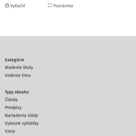
Vytlačiť
Poznámka
Kategórie
Riadenie školy
Vedenie tímu
Typy obsahu
Články
Predpisy
Nariadenia vlády
Vybrané vyhlášky
Vzory