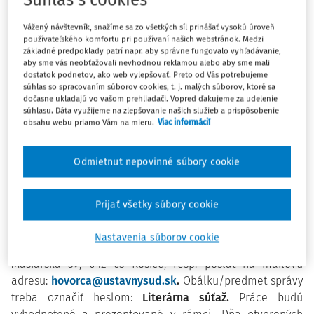
Slovenskej republiky vyhlasuje literárnu súťaž na tému
„
Keby som bol sudcom ústavného súdu...
“ a výtvarnú
Vážený návštevník, snažíme sa zo všetkých síl prinášať vysokú úroveň
súťaž na tému „
Na váhach spravodlivosti“.
používateľského komfortu pri používaní našich webstránok. Medzi
základné predpoklady patrí napr. aby správne fungovalo vyhľadávanie,
aby sme vás neobťažovali nevhodnou reklamou alebo aby sme mali
Obe súťaže sú určené žiakom základných škôl, ako aj
dostatok podnetov, ako web vylepšovať. Preto od Vás potrebujeme
súhlas so spracovaním súborov cookies, t. j. malých súborov, ktoré sa
študentom gymnázií a stredných škôl.
dočasne ukladajú vo vašom prehliadači. Vopred ďakujeme za udelenie
súhlasu. Dáta využijeme na zlepšovanie našich služieb a prispôsobenie
Literárna súťaž
obsahu webu priamo Vám na mieru.
Viac informácií
Rozsah: 2 normostrany, resp. 7 000 znakov vrátane
Odmietnut nepovinné súbory cookie
medzier. Text musí byť označený menom a priezviskom
autora/autorky a adresou školy. Súťažné práce treba
zaslať poštou alebo doniesť osobne do podateľne
Prijať všetky súbory cookie
Ústavného súdu Slovenskej republiky (Mäsiarska 59,
Košice)
najneskôr do 15. septembra 2019
na adresu:
Nastavenia súborov cookie
Kancelária Ústavného súdu Slovenskej republiky,
Mäsiarska 59, 042 65 Košice, resp. poslať na mailovú
adresu:
hovorca@ustavnysud.sk
.
Obálku/predmet správy
treba označiť heslom:
Literárna súťaž.
Práce budú