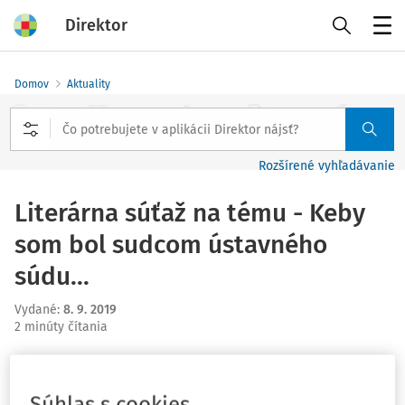
Direktor
Menu
Domov
Aktuality
Rozšírené vyhľadávanie
Literárna súťaž na tému - Keby
som bol sudcom ústavného
súdu...
Vydané
:
8. 9. 2019
2 minúty čítania
V rámci programu Dňa otvorených dverí, ktorý sa
uskutoční 27. 9. 2019 (piatok), Kancelária Ústavného súdu
Súhlas s cookies