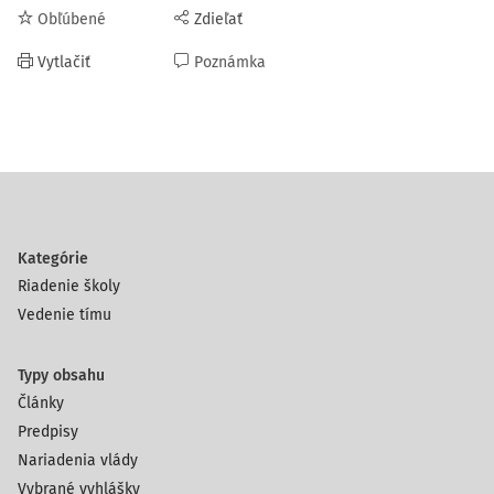
Obľúbené
Zdieľať
Vytlačiť
Poznámka
Kategórie
Riadenie školy
Vedenie tímu
Typy obsahu
Články
Predpisy
Nariadenia vlády
Vybrané vyhlášky