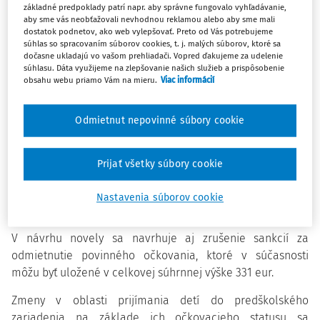
z.
o ochrane, podpore a rozvoji verejného zdravia
základné predpoklady patrí napr. aby správne fungovalo vyhľadávanie,
a o zmene a doplnení niektorých zákonov v znení
aby sme vás neobťažovali nevhodnou reklamou alebo aby sme mali
dostatok podnetov, ako web vylepšovať. Preto od Vás potrebujeme
neskorších predpisov, ktorá
navrhuje, aby bolo do
súhlas so spracovaním súborov cookies, t. j. malých súborov, ktoré sa
predškolského zariadenia prijaté iba zaočkované dieťa
dočasne ukladajú vo vašom prehliadači. Vopred ďakujeme za udelenie
v rámci povinného očkovania zodpovedajúce jeho veku
súhlasu. Dáta využijeme na zlepšovanie našich služieb a prispôsobenie
obsahu webu priamo Vám na mieru.
Viac informácií
a podľa očkovacieho kalendára.
Odmietnut nepovinné súbory cookie
Do predškolského zariadenia bude môcť byť prijaté aj
dieťa, ktoré má laboratórny dôkaz o pozitivite protilátok
alebo dieťa, ktoré nemôže byť očkované pre trvalú
Prijať všetky súbory cookie
kontraindikáciu. Uvedené sa nevzťahuje na deti, ktoré
plnia povinnú školskú dochádzku za účelom povinného
Nastavenia súborov cookie
predprimárneho vzdelávania.
V návrhu novely sa navrhuje aj zrušenie sankcií za
odmietnutie povinného očkovania, ktoré v súčasnosti
môžu byť uložené v celkovej súhrnnej výške 331 eur.
Zmeny v oblasti prijímania detí do predškolského
zariadenia na základe ich očkovacieho statusu sa