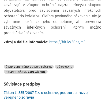
zavádzajú v záujme ochrániť najzraniteľnejšiu skupinu
obyvateľstva pred zavlečením závažných infekčných
ochorení do kolektívu. C
ieľom povinného očkovania nie je
vyberanie pokút za jeho odmietanie, ale prevencia
závažných infekčných ochorení, ktorým možno
predchádzať očkovaním.
Zdroj a ďalšie informácie:
https://bit.ly/30osJm3.
ÚRAD VEREJNÉHO ZDRAVOTNÍCTVA
OČKOVANIE
PREDPRIMÁRNE VZDELÁVANIE
Súvisiace predpisy
Zákon č. 355/2007 Z.z. o ochrane, podpore a rozvoji
verejného zdravia