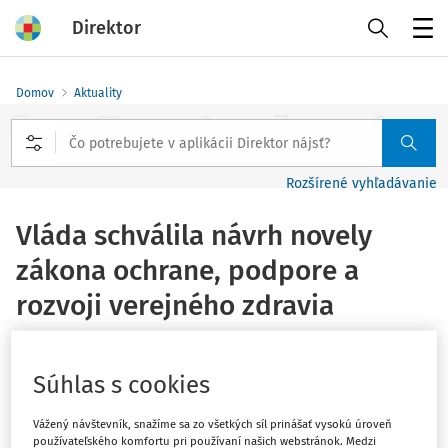
Direktor
Menu
Domov
Aktuality
Rozšírené vyhľadávanie
Vláda schválila návrh novely
zákona ochrane, podpore a
rozvoji verejného zdravia
Vydané
:
21. 8. 2019
1 minúta čítania
Súhlas s cookies
Súvisiace dokumenty (1)
Vláda schválila návrh novely
zákona č. 355/2007 Z.
Vážený návštevník, snažíme sa zo všetkých síl prinášať vysokú úroveň
používateľského komfortu pri používaní našich webstránok. Medzi