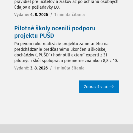
pravidiel pre učiteľov a žiakov až po ochranu osobných
údajov a požiadavky EÚ.
Vydané:
4. 8. 2026
/
1 minúta čítania
Pilotné školy ocenili podporu
projektu PUŠD
Po prvom roku realizácie projektu zameraného na
predchádzanie predčasnému ukončeniu školskej
dochádzky („PUŠD“) hodnotili externí experti z 31
pilotných škôl spoluprácu priemerne známkou 8,8 z 10.
Vydané:
3. 8. 2026
/
1 minúta čítania
Zobraziť viac