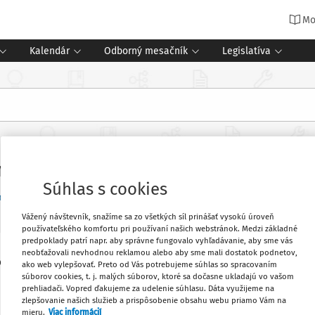
Mo
Kalendár
Odborný mesačník
Legislatíva
náziách s osemročným študijným 
Súhlas s cookies
enty (1)
Vážený návštevník, snažíme sa zo všetkých síl prinášať vysokú úroveň
používateľského komfortu pri používaní našich webstránok. Medzi základné
predpoklady patrí napr. aby správne fungovalo vyhľadávanie, aby sme vás
neobťažovali nevhodnou reklamou alebo aby sme mali dostatok podnetov,
erať záujem žiakov štvrtých ročníkov o
Obľúbené
ako web vylepšovať. Preto od Vás potrebujeme súhlas so spracovaním
súborov cookies, t. j. malých súborov, ktoré sa dočasne ukladajú vo vašom
základných školách, ktoré majú žiakov
prehliadači. Vopred ďakujeme za udelenie súhlasu. Dáta využijeme na
zlepšovanie našich služieb a prispôsobenie obsahu webu priamo Vám na
Vytlačiť
mieru.
Viac informácií