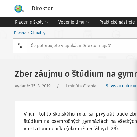
Direktor
Riadenie školy
Vedenie tímu
Praktické nástroje
Domov
Aktuality
Zber záujmu o štúdium na gym
Súvisiace dokum
Vydané
:
25. 3. 2019
/
1 minúta čítania
V júni tohto školského roku sa prvýkrát bude zbi
štúdium na osemročných gymnáziách na všetkých 
vo štvrtom ročníku (okrem špeciálnych ZŠ).