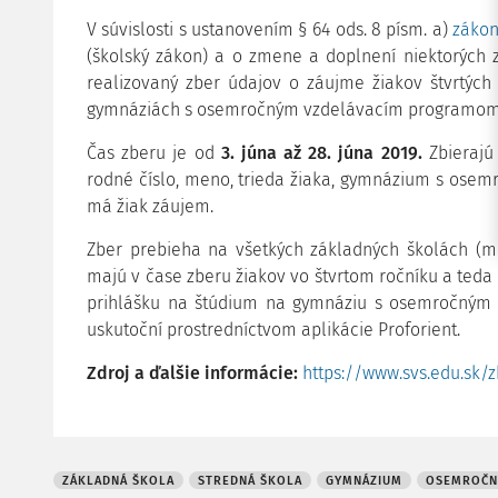
V súvislosti s ustanovením § 64 ods. 8 písm. a)
zákona
(školský zákon) a o zmene a doplnení niektorých 
realizovaný zber údajov o záujme žiakov štvrtých
gymnáziách s osemročným vzdelávacím programom
Čas zberu je od
3. júna až 28. júna 2019.
Zbierajú
rodné číslo, meno, trieda žiaka, gymnázium s ose
má žiak záujem.
Zber prebieha na všetkých základných školách (mi
majú v čase zberu žiakov vo štvrtom ročníku a ted
prihlášku na štúdium na gymnáziu s osemročným
uskutoční prostredníctvom aplikácie Proforient.
Zdroj a ďalšie informácie:
https://www.svs.edu.sk/z
ZÁKLADNÁ ŠKOLA
STREDNÁ ŠKOLA
GYMNÁZIUM
OSEMROČN