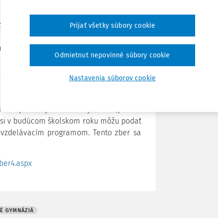
 č. 245/2018 Z.z.
o výchove a vzdelávaní
Zdieľať
zákonov v znení neskorších predpisov je
Prijať všetky súbory cookie
 ročníkov základných škôl o štúdium na
.
Poznámka
Odmietnut nepovinné súbory cookie
 sa údaje o škole, ktorú žiak navštevuje,
mročným vzdelávacím programom, o ktoré
Nastavenia súborov cookie
mo špeciálnych základných škôl), ktoré
a si v budúcom školskom roku môžu podať
 vzdelávacím programom. Tento zber sa
ber4.aspx
É GYMNÁZIÁ