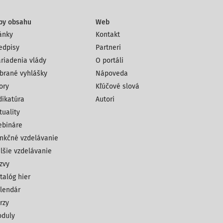
py obsahu
Web
ánky
Kontakt
edpisy
Partneri
riadenia vlády
O portáli
brané vyhlášky
Nápoveda
ory
Kľúčové slová
dikatúra
Autori
tuality
bináre
nkčné vzdelávanie
lšie vzdelávanie
zvy
talóg hier
lendár
rzy
duly