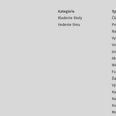
Kategórie
Ty
Riadenie školy
Čl
Vedenie tímu
Pr
Na
Vy
Vz
Ju
Ak
We
Fu
Ďa
Vý
Ka
Ka
Ku
Mo