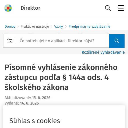
Direktor
Menu
Domov
Praktické nástroje
Vzory
Predprimárne vzdelávanie
Rozšírené vyhľadávanie
Písomné vyhlásenie zákonného
zástupcu podľa § 144a ods. 4
školského zákona
Aktualizované
:
15. 6. 2026
Vydané
:
14. 6. 2026
1 minúta čítania
Súhlas s cookies
Príloha obsahuje vzor písomného vyhlásenia zákonných
zástupcov, ktorým určia jedného zákonného zástupcu na