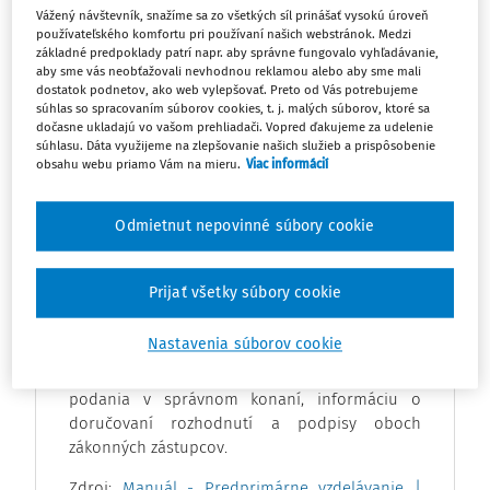
Vážený návštevník, snažíme sa zo všetkých síl prinášať vysokú úroveň
podpisovanie podaní týkajúcich sa výchovy a
používateľského komfortu pri používaní našich webstránok. Medzi
vzdelávania dieťaťa v správnom konaní. Vzor zároveň
základné predpoklady patrí napr. aby správne fungovalo vyhľadávanie,
aby sme vás neobťažovali nevhodnou reklamou alebo aby sme mali
upravuje, že rozhodnutia budú doručované len určenému
dostatok podnetov, ako web vylepšovať. Preto od Vás potrebujeme
zákonnému zástupcovi.
súhlas so spracovaním súborov cookies, t. j. malých súborov, ktoré sa
dočasne ukladajú vo vašom prehliadači. Vopred ďakujeme za udelenie
súhlasu. Dáta využijeme na zlepšovanie našich služieb a prispôsobenie
obsahu webu priamo Vám na mieru.
Viac informácií
Odmietnut nepovinné súbory cookie
VZOR
Príloha prináša vzor písomného vyhlásenia
Prijať všetky súbory cookie
zákonných zástupcov podľa § 144a ods. 4
školského zákona. Obsahuje identifikačné údaje
Nastavenia súborov cookie
zákonných zástupcov a dieťaťa, určenie
zákonného zástupcu oprávneného podpisovať
podania v správnom konaní, informáciu o
doručovaní rozhodnutí a podpisy oboch
zákonných zástupcov.
Zdroj:
Manuál - Predprimárne vzdelávanie |