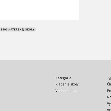
IS DO MATERSKEJ ŠKOLY
Kategórie
Ty
Riadenie školy
Čl
Vedenie tímu
Pr
Na
Vy
Vz