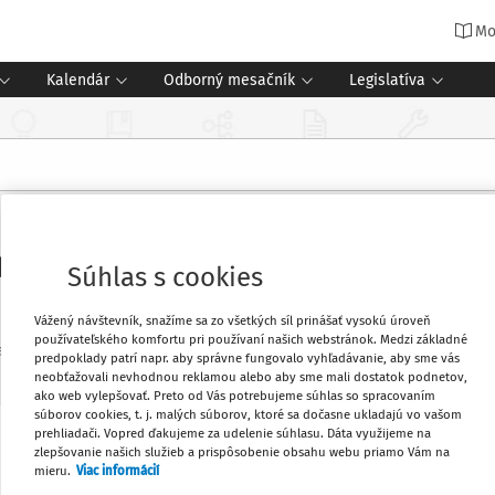
Mo
Kalendár
Odborný mesačník
Legislatíva
ťaťa do materskej školy prestupom 
Súhlas s cookies
Vážený návštevník, snažíme sa zo všetkých síl prinášať vysokú úroveň
používateľského komfortu pri používaní našich webstránok. Medzi základné
ania
predpoklady patrí napr. aby správne fungovalo vyhľadávanie, aby sme vás
neobťažovali nevhodnou reklamou alebo aby sme mali dostatok podnetov,
ako web vylepšovať. Preto od Vás potrebujeme súhlas so spracovaním
súborov cookies, t. j. malých súborov, ktoré sa dočasne ukladajú vo vašom
prehliadači. Vopred ďakujeme za udelenie súhlasu. Dáta využijeme na
upcu o prijatie dieťaťa na predprimárne
Obľúbené
zlepšovanie našich služieb a prispôsobenie obsahu webu priamo Vám na
mieru.
Viac informácií
 zákona. Vzor slúži ako pomôcka pri