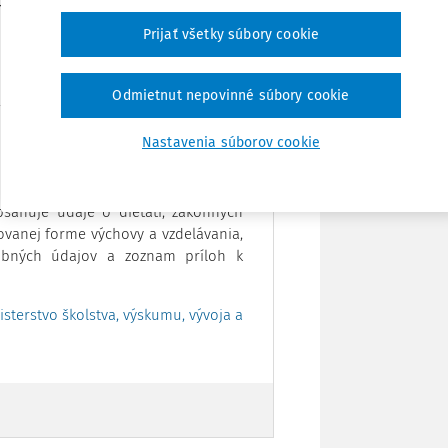
skej školy do druhej.
Vytlačiť
Prijať všetky súbory cookie
Zdieľať
Odmietnut nepovinné súbory cookie
Poznámka
Stiahnuť vzor .docx
Nastavenia súborov cookie
 dieťaťa na predprimárne vzdelávanie
sahuje údaje o dieťati, zákonných
ovanej forme výchovy a vzdelávania,
obných údajov a zoznam príloh k
sterstvo školstva, výskumu, vývoja a