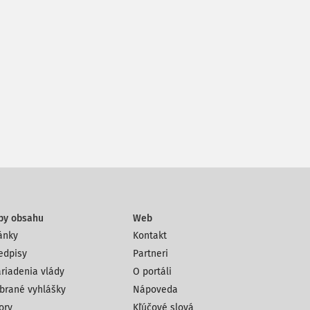
py obsahu
Web
ánky
Kontakt
edpisy
Partneri
riadenia vlády
O portáli
brané vyhlášky
Nápoveda
ory
Kľúčové slová