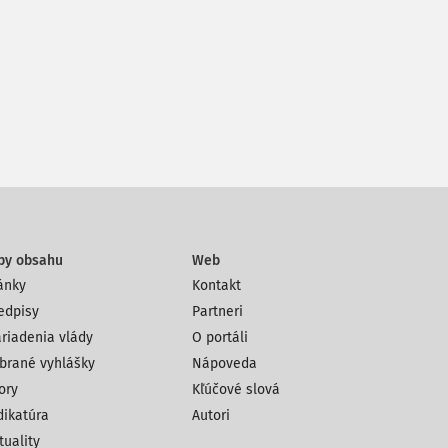
py obsahu
Web
ánky
Kontakt
edpisy
Partneri
riadenia vlády
O portáli
brané vyhlášky
Nápoveda
ory
Kľúčové slová
dikatúra
Autori
tuality