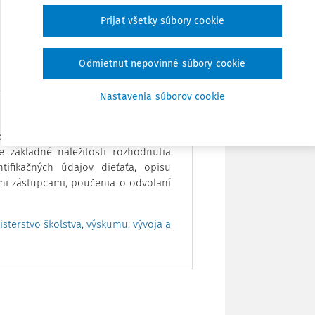
 vlastného podnetu a po zohľadnení
Vytlačiť
Prijať všetky súbory cookie
Zdieľať
Odmietnut nepovinné súbory cookie
Nastavenia súborov cookie
Poznámka
ochádzky dieťaťa do materskej školy
e základné náležitosti rozhodnutia
tifikačných údajov dieťaťa, opisu
mi zástupcami, poučenia o odvolaní
sterstvo školstva, výskumu, vývoja a