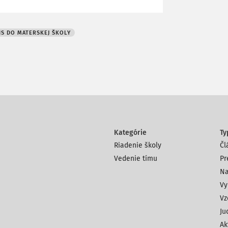
IS DO MATERSKEJ ŠKOLY
Kategórie
Ty
Riadenie školy
Čl
Vedenie tímu
Pr
Na
Vy
Vz
Ju
Ak