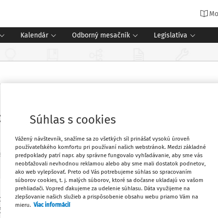
Mo
Kalendár
Odborný mesačník
Legislatíva
ochádzky do materskej školy z podn
Súhlas s cookies
Vážený návštevník, snažíme sa zo všetkých síl prinášať vysokú úroveň
používateľského komfortu pri používaní našich webstránok. Medzi základné
ania
predpoklady patrí napr. aby správne fungovalo vyhľadávanie, aby sme vás
neobťažovali nevhodnou reklamou alebo aby sme mali dostatok podnetov,
ako web vylepšovať. Preto od Vás potrebujeme súhlas so spracovaním
súborov cookies, t. j. malých súborov, ktoré sa dočasne ukladajú vo vašom
prehliadači. Vopred ďakujeme za udelenie súhlasu. Dáta využijeme na
zlepšovanie našich služieb a prispôsobenie obsahu webu priamo Vám na
koly o prerušení dochádzky dieťaťa do
Obľúbené
mieru.
Viac informácií
rčený pre prípady, keď materská škola