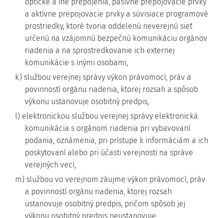
optické a iné prepojenia, pasívne prepojovacie prvky
a aktívne prepojovacie prvky a súvisiace programové
prostriedky, ktoré tvoria oddelenú neverejnú sieť
určenú na vzájomnú bezpečnú komunikáciu orgánov
riadenia a na sprostredkovanie ich externej
komunikácie s inými osobami,
k) službou verejnej správy výkon právomocí, práv a
povinností orgánu riadenia, ktorej rozsah a spôsob
výkonu ustanovuje osobitný predpis,
l) elektronickou službou verejnej správy elektronická
komunikácia s orgánom riadenia pri vybavovaní
podania, oznámenia, pri prístupe k informáciám a ich
poskytovaní alebo pri účasti verejnosti na správe
verejných vecí,
m) službou vo verejnom záujme výkon právomocí, práv
a povinností orgánu riadenia, ktorej rozsah
ustanovuje osobitný predpis, pričom spôsob jej
výkonu osobitný predpis neustanovuje,