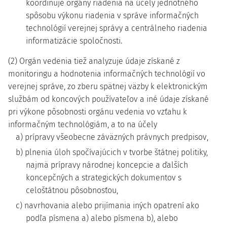
koordinuje orgány riadenia na účely jednotného
spôsobu výkonu riadenia v správe informačných
technológií verejnej správy a centrálneho riadenia
informatizácie spoločnosti.
(2) Orgán vedenia tiež analyzuje údaje získané z
monitoringu a hodnotenia informačných technológií vo
verejnej správe, zo zberu spätnej väzby k elektronickým
službám od koncových používateľov a iné údaje získané
pri výkone pôsobnosti orgánu vedenia vo vzťahu k
informačným technológiám, a to na účely
a) prípravy všeobecne záväzných právnych predpisov,
b) plnenia úloh spočívajúcich v tvorbe štátnej politiky,
najmä prípravy národnej koncepcie a ďalších
koncepčných a strategických dokumentov s
celoštátnou pôsobnosťou,
c) navrhovania alebo prijímania iných opatrení ako
podľa písmena a) alebo písmena b), alebo