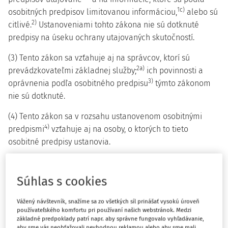
1c)
osobitných predpisov limitovanou informáciou,
alebo sú
2)
citlivé.
Ustanoveniami tohto zákona nie sú dotknuté
predpisy na úseku ochrany utajovaných skutočností.
(3) Tento zákon sa vzťahuje aj na správcov, ktorí sú
2a)
prevádzkovateľmi základnej služby;
ich povinnosti a
3)
oprávnenia podľa osobitného predpisu
týmto zákonom
nie sú dotknuté.
(4) Tento zákon sa v rozsahu ustanovenom osobitnými
4)
predpismi
vzťahuje aj na osoby, o ktorých to tieto
osobitné predpisy ustanovia.
(5) Na webové sídla a mobilné aplikácie orgánu riadenia
4a)
podľa osobitného predpisu
sa nevzťahujú štandardy,
Súhlas s cookies
ktoré sa týkajú štandardov pre prístupnosť a funkčnosť
webových sídiel a mobilných aplikácií, ako aj minimálne
Vážený návštevník, snažíme sa zo všetkých síl prinášať vysokú úroveň
používateľského komfortu pri používaní našich webstránok. Medzi
požiadavky na obsah webových sídiel.
základné predpoklady patrí napr. aby správne fungovalo vyhľadávanie,
aby sme vás neobťažovali nevhodnou reklamou alebo aby sme mali