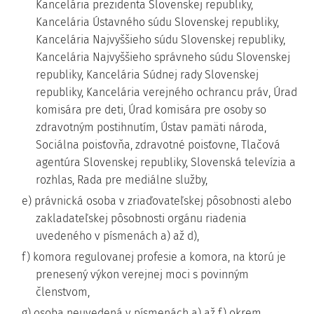
Kancelária prezidenta Slovenskej republiky,
Kancelária Ústavného súdu Slovenskej republiky,
Kancelária Najvyššieho súdu Slovenskej republiky,
Kancelária Najvyššieho správneho súdu Slovenskej
republiky, Kancelária Súdnej rady Slovenskej
republiky, Kancelária verejného ochrancu práv, Úrad
komisára pre deti, Úrad komisára pre osoby so
zdravotným postihnutím, Ústav pamäti národa,
Sociálna poisťovňa, zdravotné poisťovne, Tlačová
agentúra Slovenskej republiky, Slovenská televízia a
rozhlas, Rada pre mediálne služby,
e) právnická osoba v zriaďovateľskej pôsobnosti alebo
zakladateľskej pôsobnosti orgánu riadenia
uvedeného v písmenách a) až d),
f) komora regulovanej profesie a komora, na ktorú je
prenesený výkon verejnej moci s povinným
členstvom,
g) osoba neuvedená v písmenách a) až f) okrem