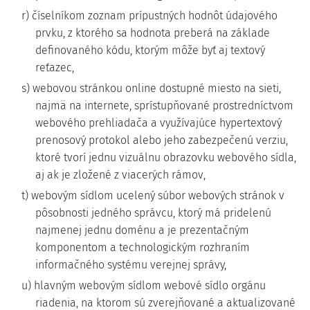
r) číselníkom zoznam prípustných hodnôt údajového
prvku, z ktorého sa hodnota preberá na základe
definovaného kódu, ktorým môže byť aj textový
reťazec,
s) webovou stránkou online dostupné miesto na sieti,
najmä na internete, sprístupňované prostredníctvom
webového prehliadača a využívajúce hypertextový
prenosový protokol alebo jeho zabezpečenú verziu,
ktoré tvorí jednu vizuálnu obrazovku webového sídla,
aj ak je zložené z viacerých rámov,
t) webovým sídlom ucelený súbor webových stránok v
pôsobnosti jedného správcu, ktorý má pridelenú
najmenej jednu doménu a je prezentačným
komponentom a technologickým rozhraním
informačného systému verejnej správy,
u) hlavným webovým sídlom webové sídlo orgánu
riadenia, na ktorom sú zverejňované a aktualizované