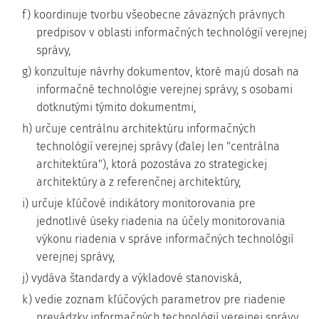
f) koordinuje tvorbu všeobecne záväzných právnych
predpisov v oblasti informačných technológií verejnej
správy,
g) konzultuje návrhy dokumentov, ktoré majú dosah na
informačné technológie verejnej správy, s osobami
dotknutými týmito dokumentmi,
h) určuje centrálnu architektúru informačných
technológií verejnej správy (ďalej len "centrálna
architektúra"), ktorá pozostáva zo strategickej
architektúry a z referenčnej architektúry,
i) určuje kľúčové indikátory monitorovania pre
jednotlivé úseky riadenia na účely monitorovania
výkonu riadenia v správe informačných technológií
verejnej správy,
j) vydáva štandardy a výkladové stanoviská,
k) vedie zoznam kľúčových parametrov pre riadenie
prevádzky informačných technológií verejnej správy,