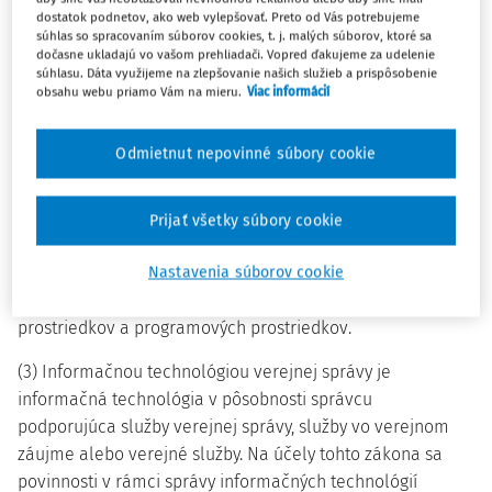
dostatok podnetov, ako web vylepšovať. Preto od Vás potrebujeme
§ 2
súhlas so spracovaním súborov cookies, t. j. malých súborov, ktoré sa
dočasne ukladajú vo vašom prehliadači. Vopred ďakujeme za udelenie
súhlasu. Dáta využijeme na zlepšovanie našich služieb a prispôsobenie
(1) Informačnou technológiou je na účely tohto zákona
obsahu webu priamo Vám na mieru.
Viac informácií
prostriedok alebo postup, ktorý slúži na spracúvanie
údajov alebo informácií v elektronickej podobe, najmä
Odmietnut nepovinné súbory cookie
informačný systém, infraštruktúra, informačná činnosť a
elektronické služby.
Prijať všetky súbory cookie
(2) Informačným systémom je na účely tohto zákona
funkčný celok zabezpečujúci cieľavedomú a systematickú
Nastavenia súborov cookie
informačnú činnosť prostredníctvom technických
prostriedkov a programových prostriedkov.
(3) Informačnou technológiou verejnej správy je
informačná technológia v pôsobnosti správcu
podporujúca služby verejnej správy, služby vo verejnom
záujme alebo verejné služby. Na účely tohto zákona sa
povinnosti v rámci správy informačných technológií