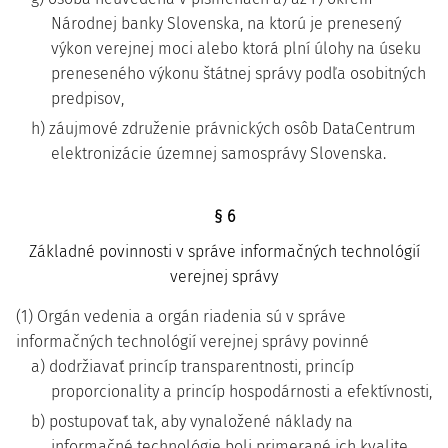
Národnej banky Slovenska, na ktorú je prenesený
výkon verejnej moci alebo ktorá plní úlohy na úseku
preneseného výkonu štátnej správy podľa osobitných
predpisov,
h) záujmové združenie právnických osôb DataCentrum
elektronizácie územnej samosprávy Slovenska.
§ 6
Základné povinnosti v správe informačných technológií
verejnej správy
(1) Orgán vedenia a orgán riadenia sú v správe
informačných technológií verejnej správy povinné
a) dodržiavať princíp transparentnosti, princíp
proporcionality a princíp hospodárnosti a efektívnosti,
b) postupovať tak, aby vynaložené náklady na
informačné technológie boli primerané ich kvalite,