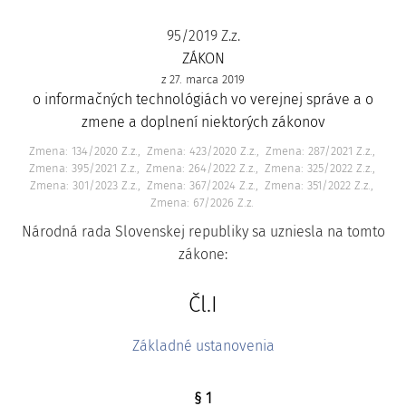
95/2019 Z.z.
ZÁKON
z 27. marca 2019
o informačných technológiách vo verejnej správe a o
zmene a doplnení niektorých zákonov
Zmena: 134/2020 Z.z.
Zmena: 423/2020 Z.z.
Zmena: 287/2021 Z.z.
Zmena: 395/2021 Z.z.
Zmena: 264/2022 Z.z.
Zmena: 325/2022 Z.z.
Zmena: 301/2023 Z.z.
Zmena: 367/2024 Z.z.
Zmena: 351/2022 Z.z.
Zmena: 67/2026 Z.z.
Národná rada Slovenskej republiky sa uzniesla na tomto
zákone:
Čl.I
Základné ustanovenia
§ 1