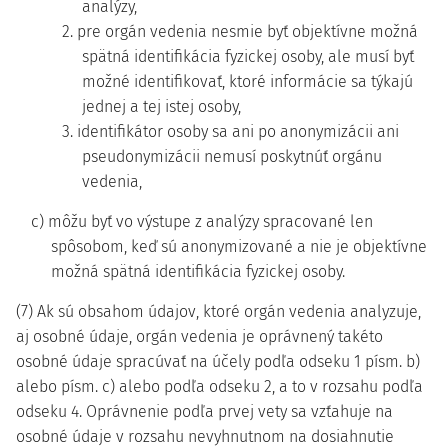
analýzy,
2. pre orgán vedenia nesmie byť objektívne možná
spätná identifikácia fyzickej osoby, ale musí byť
možné identifikovať, ktoré informácie sa týkajú
jednej a tej istej osoby,
3. identifikátor osoby sa ani po anonymizácii ani
pseudonymizácii nemusí poskytnúť orgánu
vedenia,
c) môžu byť vo výstupe z analýzy spracované len
spôsobom, keď sú anonymizované a nie je objektívne
možná spätná identifikácia fyzickej osoby.
(7) Ak sú obsahom údajov, ktoré orgán vedenia analyzuje,
aj osobné údaje, orgán vedenia je oprávnený takéto
osobné údaje spracúvať na účely podľa odseku 1 písm. b)
alebo písm. c) alebo podľa odseku 2, a to v rozsahu podľa
odseku 4. Oprávnenie podľa prvej vety sa vzťahuje na
osobné údaje v rozsahu nevyhnutnom na dosiahnutie