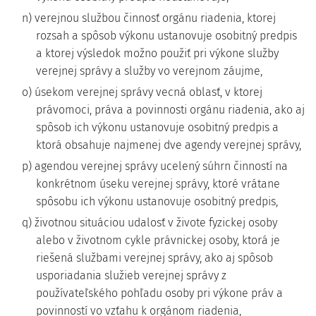
n) verejnou službou činnosť orgánu riadenia, ktorej
rozsah a spôsob výkonu ustanovuje osobitný predpis
a ktorej výsledok možno použiť pri výkone služby
verejnej správy a služby vo verejnom záujme,
o) úsekom verejnej správy vecná oblasť, v ktorej
právomoci, práva a povinnosti orgánu riadenia, ako aj
spôsob ich výkonu ustanovuje osobitný predpis a
ktorá obsahuje najmenej dve agendy verejnej správy,
p) agendou verejnej správy ucelený súhrn činností na
konkrétnom úseku verejnej správy, ktoré vrátane
spôsobu ich výkonu ustanovuje osobitný predpis,
q) životnou situáciou udalosť v živote fyzickej osoby
alebo v životnom cykle právnickej osoby, ktorá je
riešená službami verejnej správy, ako aj spôsob
usporiadania služieb verejnej správy z
používateľského pohľadu osoby pri výkone práv a
povinností vo vzťahu k orgánom riadenia,