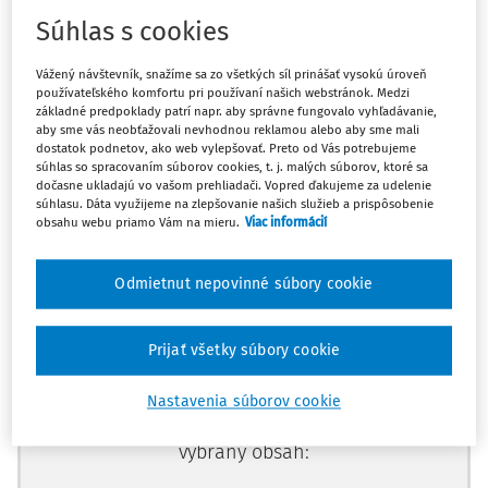
zamestnancoch a o zmene a doplnení niektorých
Súhlas s cookies
zákonov.
Vážený návštevník, snažíme sa zo všetkých síl prinášať vysokú úroveň
Obdobie platnosti akreditácie do:
26. 6. 2028
používateľského komfortu pri používaní našich webstránok. Medzi
základné predpoklady patrí napr. aby správne fungovalo vyhľadávanie,
Link na webové sídlo poskytovateľa:
aby sme vás neobťažovali nevhodnou reklamou alebo aby sme mali
dostatok podnetov, ako web vylepšovať. Preto od Vás potrebujeme
súhlas so spracovaním súborov cookies, t. j. malých súborov, ktoré sa
dočasne ukladajú vo vašom prehliadači. Vopred ďakujeme za udelenie
súhlasu. Dáta využijeme na zlepšovanie našich služieb a prispôsobenie
Máte predplatné?
Prihláste sa
obsahu webu priamo Vám na mieru.
Viac informácií
Odmietnut nepovinné súbory cookie
Zaregistrujte sa a aktivujte si 10-
Prijať všetky súbory cookie
dňový skúšobný prístup zdarma
Nastavenia súborov cookie
Vďaka registrácii môžete využívať aj
vybraný obsah: