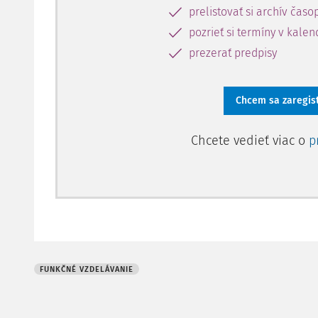
prelistovať si archív časo
pozrieť si termíny v kalen
prezerať predpisy
Chcem sa zaregis
Chcete vedieť viac o
p
FUNKČNÉ VZDELÁVANIE