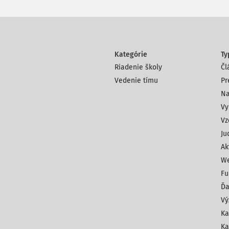
Kategórie
Ty
Riadenie školy
Čl
Vedenie tímu
Pr
Na
Vy
Vz
Ju
Ak
We
Fu
Ďa
Vý
Ka
Ka