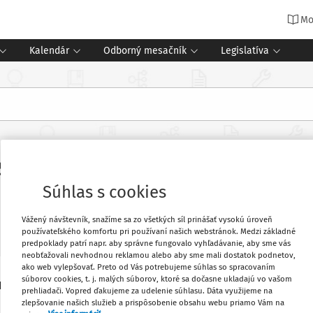
Mo
Kalendár
Odborný mesačník
Legislatíva
ebariadenie a manažérska etika - 
Súhlas s cookies
Vážený návštevník, snažíme sa zo všetkých síl prinášať vysokú úroveň
používateľského komfortu pri používaní našich webstránok. Medzi základné
predpoklady patrí napr. aby správne fungovalo vyhľadávanie, aby sme vás
neobťažovali nevhodnou reklamou alebo aby sme mali dostatok podnetov,
ako web vylepšovať. Preto od Vás potrebujeme súhlas so spracovaním
súborov cookies, t. j. malých súborov, ktoré sa dočasne ukladajú vo vašom
19 Z. z. o pedagogických zamestnancoch
Vytlačiť
prehliadači. Vopred ďakujeme za udelenie súhlasu. Dáta využijeme na
niektorých zákonov.
zlepšovanie našich služieb a prispôsobenie obsahu webu priamo Vám na