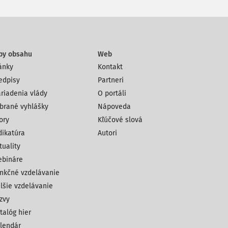
py obsahu
Web
ánky
Kontakt
edpisy
Partneri
riadenia vlády
O portáli
brané vyhlášky
Nápoveda
ory
Kľúčové slová
dikatúra
Autori
tuality
bináre
nkčné vzdelávanie
lšie vzdelávanie
zvy
talóg hier
lendár