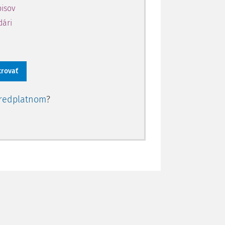
pisov
dári
trovať
redplatnom
?