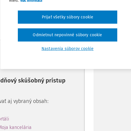
mieru.
Viac informácií
Obľúbené
Prijať všetky súbory cookie
Zdieľať
Odmietnut nepovinné súbory cookie
Poznámka
Máte predplatné?
Prihláste sa
Nastavenia súborov cookie
10-dňový skúšobný prístup
vať aj vybraný obsah:
rtáli
Moja kancelária