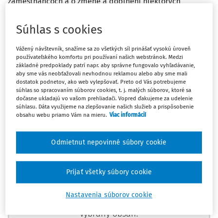
zamestnancoch a o zmene a doplnení niektorých
zákonov.
Súhlas s cookies
Obdobie platnosti akreditácie do:
10. 6. 2029
Vážený návštevník, snažíme sa zo všetkých síl prinášať vysokú úroveň
Link na webové sídlo poskytovateľa:
DSA - Deutsch -
používateľského komfortu pri používaní našich webstránok. Medzi
základné predpoklady patrí napr. aby správne fungovalo vyhľadávanie,
Slowakische Akademien, a.s.
aby sme vás neobťažovali nevhodnou reklamou alebo aby sme mali
dostatok podnetov, ako web vylepšovať. Preto od Vás potrebujeme
súhlas so spracovaním súborov cookies, t. j. malých súborov, ktoré sa
dočasne ukladajú vo vašom prehliadači. Vopred ďakujeme za udelenie
súhlasu. Dáta využijeme na zlepšovanie našich služieb a prispôsobenie
Máte predplatné?
Prihláste sa
obsahu webu priamo Vám na mieru.
Viac informácií
Odmietnut nepovinné súbory cookie
Zaregistrujte sa a aktivujte si 10-
Prijať všetky súbory cookie
dňový skúšobný prístup zdarma
Nastavenia súborov cookie
Vďaka registrácii môžete využívať aj
vybraný obsah: