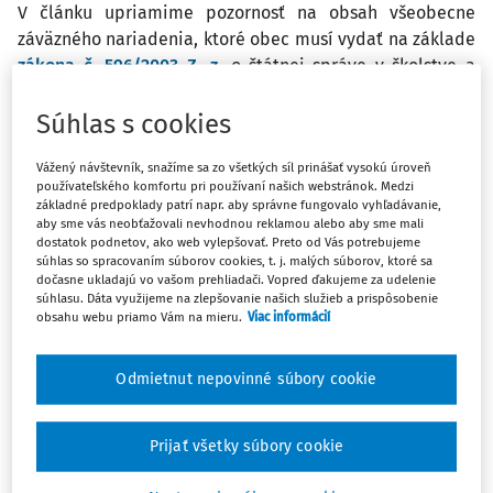
V článku upriamime pozornosť na obsah všeobecne
záväzného nariadenia, ktoré obec musí vydať na základe
zákona č. 596/2003 Z. z.
o štátnej správe v školstve a
školskej samospráve. Vydanie všeobecne záväzného
nariadenia je podmienkou správneho financovania
Súhlas s cookies
originálnych kompetencií v školstve.
Vážený návštevník, snažíme sa zo všetkých síl prinášať vysokú úroveň
používateľského komfortu pri používaní našich webstránok. Medzi
Podľa
zákona č. 596/2003 Z. z.
o štátnej správe v školstve
základné predpoklady patrí napr. aby správne fungovalo vyhľadávanie,
aby sme vás neobťažovali nevhodnou reklamou alebo aby sme mali
a školskej samospráve a o zmene a doplnení niektorých
dostatok podnetov, ako web vylepšovať. Preto od Vás potrebujeme
zákonov (ďalej len
„zákon č. 596/2003 Z. z.“
) je obec
súhlas so spracovaním súborov cookies, t. j. malých súborov, ktoré sa
dočasne ukladajú vo vašom prehliadači. Vopred ďakujeme za udelenie
povinná určiť všeobecne záväzným nariadením (ďalej len
súhlasu. Dáta využijeme na zlepšovanie našich služieb a prispôsobenie
„VZN“
) pre zriaďovateľov cirkevnej a súkromnej základnej
obsahu webu priamo Vám na mieru.
Viac informácií
umeleckej školy, cirkevnej a súkromnej jazykovej školy,
cirkevnej a súkromnej materskej školy, cirkevného
Odmietnut nepovinné súbory cookie
a súkromného školského zariadenia a pre základné
umelecké školy (ďalej len
„ZUŠ“
), jazykové školy (ďalej len
„JŠ“
), materské školy (ďalej len
„MŠ“
) a školské zariadenia
Prijať všetky súbory cookie
(ďalej len
„ŠZ“
) v zriaďovateľskej pôsobnosti obce výšku