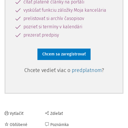
čítať platené články na portáli
ustanovení.
vyskúšať funkciu záložky Moja kancelária
prelistovať si archív časopisov
pozrieť si termíny v kalendári
prezerať predpisy
Chcem sa zaregistrovať
Chcete vedieť viac o
predplatnom
?
Vytlačiť
Zdieľať
Obľúbené
Poznámka