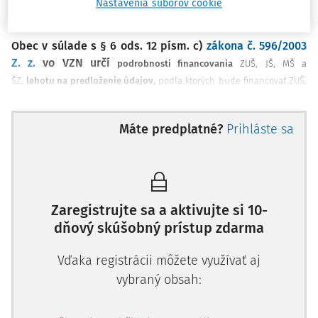
finančných prostriedkov na mzdy a prevádzku na žiaka
Nastavenia súborov cookie
ZUŠ, poslucháča JŠ, dieťa MŠ alebo ŠZ.
Obec v súlade s § 6 ods. 12 písm. c)
zákona č. 596/2003
Z. z.
vo VZN určí
podrobnosti financovania
ZUŠ, JŠ, MŠ a
ŠZ,
lehotu na predloženie údajov,
podľa ktorých bude financovať ZUŠ,
JŠ, MŠ a ŠZ, okrem údajov podľa osobitného predpisu, ktorým je
zákon
č. 597/2003 Z. z.
o financovaní základných škôl, stredných škôl a
Máte predplatné?
Prihláste sa
„zákon č. 597/2003
školských zariadení podľa § 7a (ďalej len
Z.z.“
),
výšku finančných prostriedkov
určených na mzdy a prevádzku
na žiaka ZUŠ, poslucháča JŠ, dieťa MŠ alebo ŠZ; v zariadeniach
školského stravovania na žiaka školy, skutočného stravníka alebo na
jedno hlavné jedlo alebo doplnkové jedlo a
deň v mesiaci, do
Zaregistrujte sa a aktivujte si 10-
ktorého poskytne finančné prostriedky.
dňový skúšobný prístup zdarma
Obec by mala venovať tvorbe VZN náležitú pozornosť.
Vďaka registrácii môžete využívať aj
Neodporúča sa, aby obec vo VZN prepisovala ustanovenia
zákona č. 596/2003 Z. z.
alebo
zákona č. 597/2003 Z. z.
Vo
vybraný obsah:
VZN si má obec upraviť na svoje vlastné podmienky
náležitosti, ktoré budú tvoriť obsah jeho jednotlivých