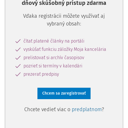
dňový skúšobný prístup zdarma
vzdelávanie.
Snažil sa poukázať na nutnosť
záujmu
o individualitu žiaka/študenta
.
4
S výnimkou kritiky však
Vďaka registrácii môžete využívať aj
život v školstve fungoval ďalej. Stránky novín tak plnili
správy o využívaní výpočtovej techniky, netradičných
vybraný obsah:
formách vyučovania, výchove k manželstvu a rodičovstvu
a výchove a vzdelávaniu v socialistickom duchu.
5
čítať platené články na portáli
vyskúšať funkciu záložky Moja kancelária
prelistovať si archív časopisov
pozrieť si termíny v kalendári
prezerať predpisy
Chcem sa zaregistrovať
Chcete vedieť viac o
predplatnom
?