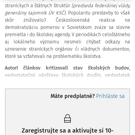
straníckych a štátnych štruktúr
(predseda federálnej vlády,
generálny tajomník ÚV KSČ).
Popularitu prestavby to však
skôr znižovalo.
1
Československá reakcia na
demokratizáciu pomerov v Sovietskom zväze sa slovne
premietla i do školskej agendy. V periodikách celoštátneho
aj lokálneho významu nesmeli chýbať odkazy na
uznesenie straníckych orgánov či vládnych dokumentov,
ktoré sa vzťahovali na problematiku školstva.
Autori článkov kritizovali stav školských budov,
nedostatočnú návštevu školských družín, nedostatok
kvalifikovaných pedagógov, spôsob práce pedagógov,
prehnanú administratívu.
2
Máte predplatné?
Prihláste sa
V oblastiach s vyšším podielom národnostných menšín sa
noviny zaoberali aj kritikou menšinového
školstva.
3
Samotné
ideové smerovanie školstva však
kritizoval iba jeden článok
. Jeho autor sa sťažoval na
Zaregistrujte sa a aktivujte si 10-
fenomény ako
priemernosť
a
encyklopedické