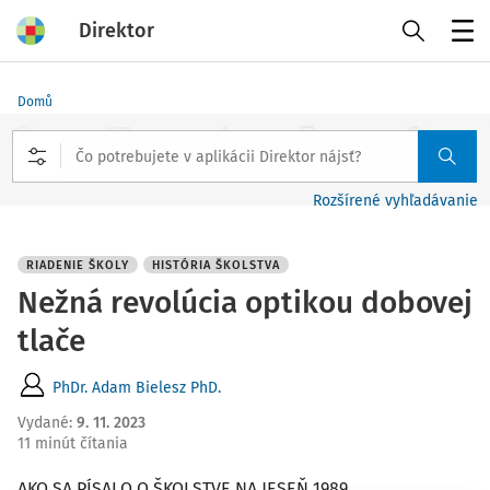
Direktor
Menu
Domů
Rozšírené vyhľadávanie
RIADENIE ŠKOLY
HISTÓRIA ŠKOLSTVA
Nežná revolúcia optikou dobovej
tlače
PhDr. Adam Bielesz PhD.
Vydané
:
9. 11. 2023
11 minút čítania
AKO SA PÍSALO O ŠKOLSTVE NA JESEŇ 1989