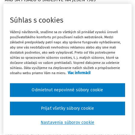
Významnú úlohu pri páde komunistického režimu zohrali
Súhlas s cookies
študenti. Koncom roku 1989 im bola venovaná pozornosť
aj ako produktom československého vzdelávacieho
Vážený návštevník, snažíme sa zo všetkých síl prinášať vysokú úroveň
systému. V dobovej tlači sa to výrazne premietalo do
používateľského komfortu pri používaní našich webstránok. Medzi
základné predpoklady patrí napr. aby správne fungovalo vyhľadávanie,
článkov, príspevkov, správ vzťahujúcich sa k problematike
aby sme vás neobťažovali nevhodnou reklamou alebo aby sme mali
školstva.
Táto reflexia sa menila podľa politického vývoja:
dostatok podnetov, ako web vylepšovať. Preto od Vás potrebujeme
súhlas so spracovaním súborov cookies, t. j. malých súborov, ktoré sa
pred 17. novembrom 1989 bola iná, počas súboja
dočasne ukladajú vo vašom prehliadači. Vopred ďakujeme za udelenie
komunistickej strany a opozičných hnutí sa zmenila a po
súhlasu. Dáta využijeme na zlepšovanie našich služieb a prispôsobenie
kapitulácii komunistickej strany sa riešili školské témy
obsahu webu priamo Vám na mieru.
Viac informácií
opäť odlišným spôsobom.
Odmietnut nepovinné súbory cookie
Hlavnou témou novinových článkov niekoľko dní pred
Nežnou revolúciou bol termín
„prestavba‟.
Prestavba bola
Prijať všetky súbory cookie
pokusom komunistickej strany o demokratizáciu pomerov
v Československu. Išlo o reakciu na politiku tzv.
Nastavenia súborov cookie
perestrojky v Sovietskom zväze. Prestavba priniesla len
kozmetické zmeny najviac viditeľné na niektorých postoch