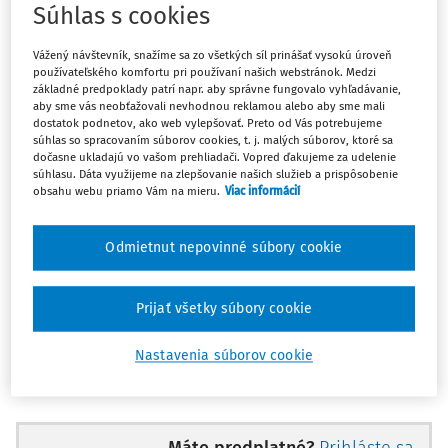
Súhlas s cookies
územie v rámci tzv. operácie Dunaj. Mali skoncovať
s procesom známym aj ako Pražská jar. Vráťme sa však na
Vážený návštevník, snažíme sa zo všetkých síl prinášať vysokú úroveň
začiatok roku 1968. Zasadnutia Ústredného výboru
používateľského komfortu pri používaní našich webstránok. Medzi
základné predpoklady patrí napr. aby správne fungovalo vyhľadávanie,
Komunistickej strany Československa (ďalej len
„ÚV
aby sme vás neobťažovali nevhodnou reklamou alebo aby sme mali
KSČ“)
z prelomu rokov 1967 a 1968 zlomili väzy
dostatok podnetov, ako web vylepšovať. Preto od Vás potrebujeme
vtedajšiemu prvému tajomníkovi ÚV KSČ, prezidentovi
súhlas so spracovaním súborov cookies, t. j. malých súborov, ktoré sa
dočasne ukladajú vo vašom prehliadači. Vopred ďakujeme za udelenie
Antonínovi Novotnému. Vo funkcii ho nahradil
súhlasu. Dáta využijeme na zlepšovanie našich služieb a prispôsobenie
Slovák
Alexander Dubček
.
obsahu webu priamo Vám na mieru.
Viac informácií
Zmena v straníckom vedení v priebehu krátkeho času
Odmietnut nepovinné súbory cookie
priniesla aj konkrétne zmeny v spoločnosti. Začalo sa
hovoriť o potrebe väčšej
demokratizácie strany
Prijať všetky súbory cookie
a spoločnosti.
Politickú kariéru prezidentovi Antonínovi
Novotnému definitívne ukončila tzv.
Šejnova aféra
.
Nastavenia súborov cookie
Generál Ján Šejna bol najvyšším predstaviteľom stran