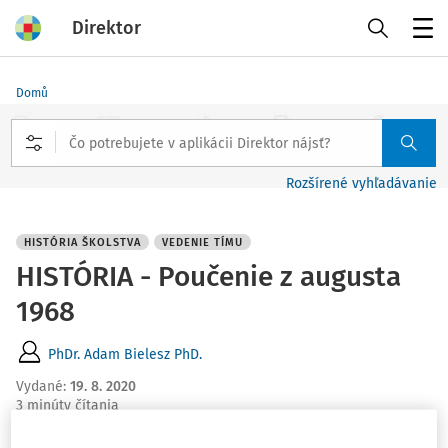
Direktor
Menu
Domů
Rozšírené vyhľadávanie
HISTÓRIA ŠKOLSTVA
VEDENIE TÍMU
HISTÓRIA - Poučenie z augusta
1968
PhDr. Adam Bielesz PhD.
Vydané
:
19. 8. 2020
3 minúty čítania
21. augusta 1968 armády piatich krajín okupovali naše