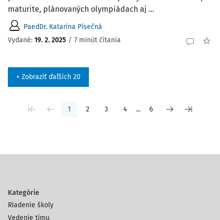
maturite, plánovaných olympiádach aj ...
PaedDr. Katarína Písečná
Vydané:
19. 2. 2025
/
7 minút čítania
+ Zobraziť ďaľších 20
1
2
3
4
...
6
Kategórie
Riadenie školy
Vedenie tímu