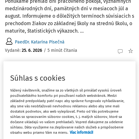
Ponúkame prehľad dní pracovného pokoja, významných
medzinárodných dní, pamätných dní v mesiacoch júl a
august. Informujeme o dôležitých termínoch súvisiacich s
prechodom žiakov zo základnej školy na strednú školu, o
maturite, štatistických výkazoch. ...
PaedDr. Katarína Písečná
Vydané:
25. 6. 2026
/
5 minút čítania
AKTUALITY
Súhlas s cookies
Termíny a povinnosti riaditeľa školy na jún
2026
Vážený návštevník, snažíme sa zo všetkých síl prinášať vysokú úroveň
Prinášame prehľad dôležitých termínov, aktivít a
používateľského komfortu pri používaní našich webstránok. Medzi
základné predpoklady patrí napr. aby správne fungovalo vyhľadávanie,
povinností, na ktoré treba myslieť v mesiaci jún.
aby sme vás neobťažovali nevhodnou reklamou alebo aby sme mali
dostatok podnetov, ako web vylepšovať. Preto od Vás potrebujeme
PaedDr. Katarína Písečná
súhlas so spracovaním súborov cookies, t. j. malých súborov, ktoré sa
Vydané:
8. 6. 2026
/
1 minúta čítania
dočasne ukladajú vo vašom prehliadači. Vopred ďakujeme za udelenie
súhlasu. Dáta využijeme na zlepšovanie našich služieb a prispôsobenie
obsahu webu priamo Vám na mieru.
Viac informácií