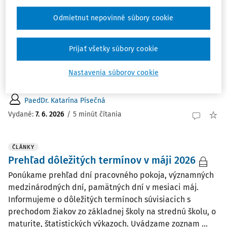
ČLÁNKY
Prehľad dôležitých termínov v júni 2026
Odmietnut nepovinné súbory cookie
Ponúkame prehľad dní pracovného pokoja, významných
medzinárodných dní, pamätných dní v mesiaci jún.
Prijať všetky súbory cookie
Informujeme o dôležitých termínoch súvisiacich s
prechodom žiakov zo základnej školy na strednú školu, o
Nastavenia súborov cookie
maturite, štatistických výkazoch. Uvádzame zoznam ...
PaedDr. Katarína Písečná
Vydané:
7. 6. 2026
/
5 minút čítania
ČLÁNKY
Prehľad dôležitých termínov v máji 2026
Ponúkame prehľad dní pracovného pokoja, významných
medzinárodných dní, pamätných dní v mesiaci máj.
Informujeme o dôležitých termínoch súvisiacich s
prechodom žiakov zo základnej školy na strednú školu, o
maturite, štatistických výkazoch. Uvádzame zoznam ...