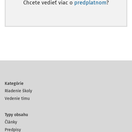
Chcete vedieť viac o
predplatnom
?
Kategórie
Riadenie školy
Vedenie tímu
Typy obsahu
Články
Predpisy