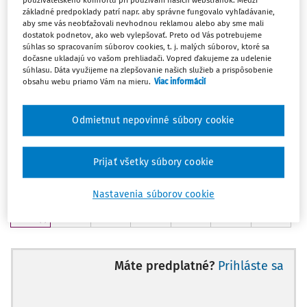
používateľského komfortu pri používaní našich webstránok. Medzi
Sobota
Nedeľa
základné predpoklady patrí napr. aby správne fungovalo vyhľadávanie,
1
2
aby sme vás neobťažovali nevhodnou reklamou alebo aby sme mali
(
2
)
(
0
)
dostatok podnetov, ako web vylepšovať. Preto od Vás potrebujeme
Pondelok
Utorok
Streda
Štvrtok
Piatok
Sobota
Nedeľa
súhlas so spracovaním súborov cookies, t. j. malých súborov, ktoré sa
3
4
5
6
7
8
9
dočasne ukladajú vo vašom prehliadači. Vopred ďakujeme za udelenie
(
0
)
(
1
)
(
0
)
(
0
)
(
0
)
(
0
)
(
0
)
súhlasu. Dáta využijeme na zlepšovanie našich služieb a prispôsobenie
Pondelok
Utorok
Streda
Štvrtok
Piatok
Sobota
Nedeľa
obsahu webu priamo Vám na mieru.
Viac informácií
10
11
12
13
14
15
16
(
0
)
(
0
)
(
1
)
(
0
)
(
0
)
(
0
)
(
0
)
Pondelok
Utorok
Streda
Štvrtok
Piatok
Sobota
Nedeľa
Odmietnut nepovinné súbory cookie
17
18
19
20
21
22
23
(
0
)
(
0
)
(
1
)
(
0
)
(
1
)
(
0
)
(
1
)
Pondelok
Utorok
Streda
Štvrtok
Piatok
Sobota
Nedeľa
Prijať všetky súbory cookie
24
25
26
27
28
29
30
(
0
)
(
0
)
(
0
)
(
0
)
(
0
)
(
1
)
(
0
)
Nastavenia súborov cookie
Pondelok
31
(
2
)
Máte predplatné?
Prihláste sa