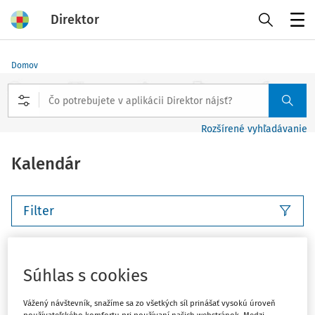
Direktor
Menu
Domov
Rozšírené vyhľadávanie
Kalendár
Filter
Tento deň
Tento týždeň
Nasledujúci týždeň
Súhlas s cookies
Tento mesiac
Nasledujúci mesiac
Vlastný rozsah
Vážený návštevník, snažíme sa zo všetkých síl prinášať vysokú úroveň