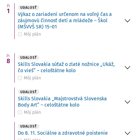
Pi
UDALOSŤ
1
Výkaz o zariadení určenom na voľný čas a
záujmovú činnosť detí a mládeže – Škol
(MŠVVŠ SR) 15–01
Môj plán
Pi
UDALOSŤ
8
Skills Slovakia súťaž o zlaté nožnice „Ukáž,
čo vieš“ – celoštátne kolo
Môj plán
UDALOSŤ
Skills Slovakia „Majstrovstvá Slovenska
Body Art“ – celoštátne kolo
Môj plán
UDALOSŤ
Do 8. 11. Sociálne a zdravotné poistenie