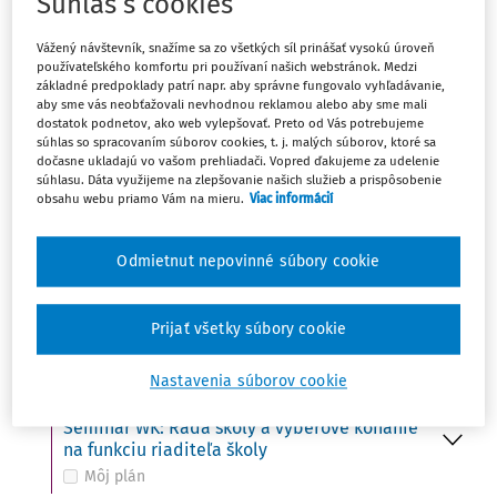
Súhlas s cookies
Ut
UDALOSŤ
15
Vážený návštevník, snažíme sa zo všetkých síl prinášať vysokú úroveň
Do 15. 10. - Ministerstvo školstva zverejní na
používateľského komfortu pri používaní našich webstránok. Medzi
svojom webovom sídle termíny konania
základné predpoklady patrí napr. aby správne fungovalo vyhľadávanie,
prijímacích skúšok
aby sme vás neobťažovali nevhodnou reklamou alebo aby sme mali
Môj plán
dostatok podnetov, ako web vylepšovať. Preto od Vás potrebujeme
súhlas so spracovaním súborov cookies, t. j. malých súborov, ktoré sa
dočasne ukladajú vo vašom prehliadači. Vopred ďakujeme za udelenie
súhlasu. Dáta využijeme na zlepšovanie našich služieb a prispôsobenie
obsahu webu priamo Vám na mieru.
Viac informácií
St
UDALOSŤ
16
Svetový deň potravy (FAO)
Môj plán
Odmietnut nepovinné súbory cookie
UDALOSŤ
VÚDPaP: Kto z koho – ako udržať hranice
Prijať všetky súbory cookie
Môj plán
Nastavenia súborov cookie
UDALOSŤ
Seminár WK: Rada školy a výberové konanie
na funkciu riaditeľa školy
Môj plán