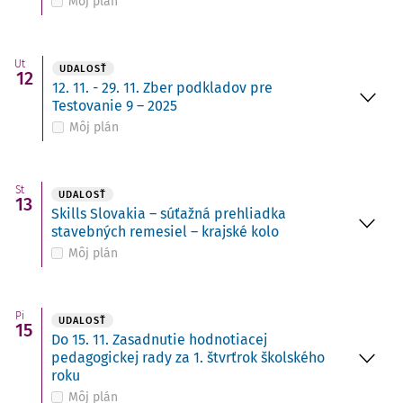
Môj plán
Ut
UDALOSŤ
12
12. 11. - 29. 11. Zber podkladov pre
Testovanie 9 – 2025
Môj plán
St
UDALOSŤ
13
Skills Slovakia – súťažná prehliadka
stavebných remesiel – krajské kolo
Môj plán
Pi
UDALOSŤ
15
Do 15. 11. Zasadnutie hodnotiacej
pedagogickej rady za 1. štvrťrok školského
roku
Môj plán