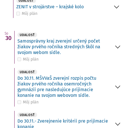
UDALOSŤ
ZENIT v strojárstve – krajské kolo
Môj plán
So
UDALOSŤ
30
Samosprávny kraj zverejní určený počet
žiakov prvého ročníka stredných škôl na
svojom webom sídle.
Môj plán
UDALOSŤ
Do 30.11. MŠVVaŠ zverejní rozpis počtu
žiakov prvého ročníka osemročných
gymnázií pre nasledujúce prijímacie
konanie na svojom webovom sídle.
Môj plán
UDALOSŤ
Do 30.11.- Zverejnenie kritérií pre prijímacie
konanie