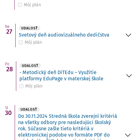
Môj plán
Ne
UDALOSŤ
27
Svetový deň audiovizuálneho dedičstva
Môj plán
Po
UDALOSŤ
28
- Metodický deň DiTEdu – Využitie
platformy EduPage v materskej škole
Môj plán
St
UDALOSŤ
30
Do 30.11.2024 Stredná škola zverejní kritériá
na všetky odbory pre nasledujúci školský
rok. Súčasne zašle tieto kritériá v
elektronickej podobe vo formáte PDF do