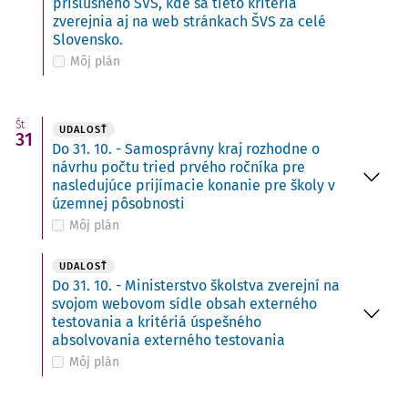
príslušného ŠVS, kde sa tieto kritériá
zverejnia aj na web stránkach ŠVS za celé
Slovensko.
Môj plán
Št
UDALOSŤ
31
Do 31. 10. - Samosprávny kraj rozhodne o
návrhu počtu tried prvého ročníka pre
nasledujúce prijímacie konanie pre školy v
územnej pôsobnosti
Môj plán
UDALOSŤ
Do 31. 10. - Ministerstvo školstva zverejní na
svojom webovom sídle obsah externého
testovania a kritériá úspešného
absolvovania externého testovania
Môj plán