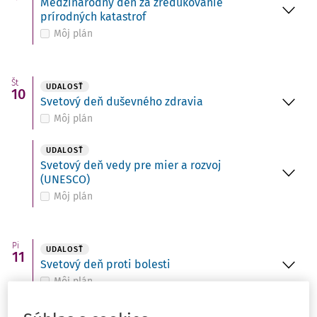
Medzinárodný deň za zredukovanie
prírodných katastrof
Môj plán
Št
UDALOSŤ
10
Svetový deň duševného zdravia
Môj plán
UDALOSŤ
Svetový deň vedy pre mier a rozvoj
(UNESCO)
Môj plán
Pi
UDALOSŤ
11
Svetový deň proti bolesti
Môj plán