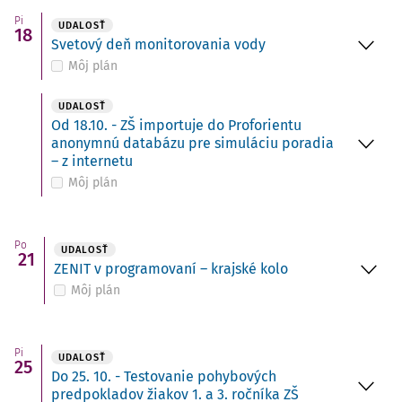
Pi
UDALOSŤ
18
Svetový deň monitorovania vody
Môj plán
UDALOSŤ
Od 18.10. - ZŠ importuje do Proforientu
anonymnú databázu pre simuláciu poradia
– z internetu
Môj plán
Po
UDALOSŤ
21
ZENIT v programovaní – krajské kolo
Môj plán
Pi
UDALOSŤ
25
Do 25. 10. - Testovanie pohybových
predpokladov žiakov 1. a 3. ročníka ZŠ