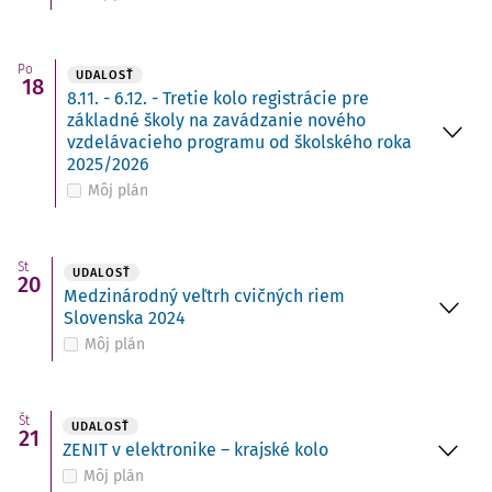
Po
UDALOSŤ
18
8.11. - 6.12. - Tretie kolo registrácie pre
základné školy na zavádzanie nového
vzdelávacieho programu od školského roka
2025/2026
Môj plán
St
UDALOSŤ
20
Medzinárodný veľtrh cvičných riem
Slovenska 2024
Môj plán
Št
UDALOSŤ
21
ZENIT v elektronike – krajské kolo
Môj plán