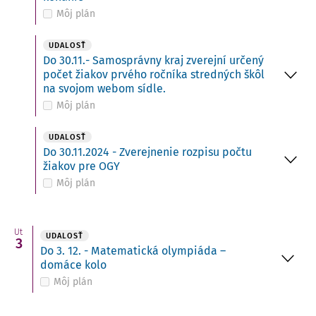
Môj plán
UDALOSŤ
Do 30.11.- Samosprávny kraj zverejní určený
počet žiakov prvého ročníka stredných škôl
na svojom webom sídle.
Môj plán
UDALOSŤ
Do 30.11.2024 - Zverejnenie rozpisu počtu
žiakov pre OGY
Môj plán
Ut
UDALOSŤ
3
Do 3. 12. - Matematická olympiáda –
domáce kolo
Môj plán