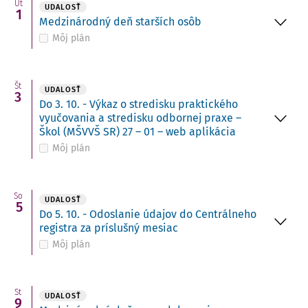
Ut
UDALOSŤ
1
Medzinárodný deň starších osôb
Môj plán
Št
UDALOSŤ
3
Do 3. 10. - Výkaz o stredisku praktického
vyučovania a stredisku odbornej praxe –
Škol (MŠVVŠ SR) 27 – 01 – web aplikácia
Môj plán
So
UDALOSŤ
5
Do 5. 10. - Odoslanie údajov do Centrálneho
registra za príslušný mesiac
Môj plán
St
UDALOSŤ
9