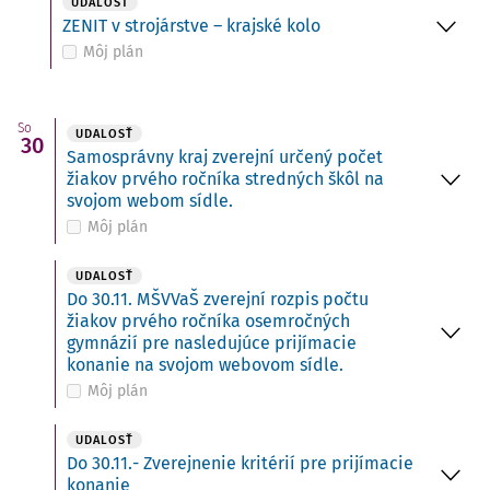
UDALOSŤ
ZENIT v strojárstve – krajské kolo
Môj plán
So
UDALOSŤ
30
Samosprávny kraj zverejní určený počet
žiakov prvého ročníka stredných škôl na
svojom webom sídle.
Môj plán
UDALOSŤ
Do 30.11. MŠVVaŠ zverejní rozpis počtu
žiakov prvého ročníka osemročných
gymnázií pre nasledujúce prijímacie
konanie na svojom webovom sídle.
Môj plán
UDALOSŤ
Do 30.11.- Zverejnenie kritérií pre prijímacie
konanie