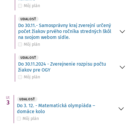
Môj plán
UDALOSŤ
Do 30.11.- Samosprávny kraj zverejní určený
počet žiakov prvého ročníka stredných škôl
na svojom webom sídle.
Môj plán
UDALOSŤ
Do 30.11.2024 - Zverejnenie rozpisu počtu
žiakov pre OGY
Môj plán
Ut
UDALOSŤ
3
Do 3. 12. - Matematická olympiáda –
domáce kolo
Môj plán