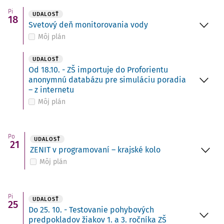
Pi
UDALOSŤ
18
Svetový deň monitorovania vody
Môj plán
UDALOSŤ
Od 18.10. - ZŠ importuje do Proforientu
anonymnú databázu pre simuláciu poradia
– z internetu
Môj plán
Po
UDALOSŤ
21
ZENIT v programovaní – krajské kolo
Môj plán
Pi
UDALOSŤ
25
Do 25. 10. - Testovanie pohybových
predpokladov žiakov 1. a 3. ročníka ZŠ