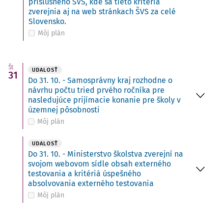
príslušného ŠVS, kde sa tieto kritériá
zverejnia aj na web stránkach ŠVS za celé
Slovensko.
Môj plán
Št
UDALOSŤ
31
Do 31. 10. - Samosprávny kraj rozhodne o
návrhu počtu tried prvého ročníka pre
nasledujúce prijímacie konanie pre školy v
územnej pôsobnosti
Môj plán
UDALOSŤ
Do 31. 10. - Ministerstvo školstva zverejní na
svojom webovom sídle obsah externého
testovania a kritériá úspešného
absolvovania externého testovania
Môj plán