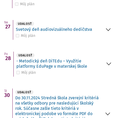
Môj plán
Ne
UDALOSŤ
27
Svetový deň audiovizuálneho dedičstva
Môj plán
Po
UDALOSŤ
28
- Metodický deň DiTEdu – Využitie
platformy EduPage v materskej škole
Môj plán
St
UDALOSŤ
30
Do 30.11.2024 Stredná škola zverejní kritériá
na všetky odbory pre nasledujúci školský
rok. Súčasne zašle tieto kritériá v
elektronickej podobe vo formáte PDF do