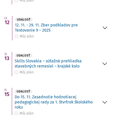
Môj plán
Ut
UDALOSŤ
12
12. 11. - 29. 11. Zber podkladov pre
Testovanie 9 – 2025
Môj plán
St
UDALOSŤ
13
Skills Slovakia – súťažná prehliadka
stavebných remesiel – krajské kolo
Môj plán
Pi
UDALOSŤ
15
Do 15. 11. Zasadnutie hodnotiacej
pedagogickej rady za 1. štvrťrok školského
roku
Môj plán