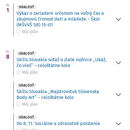
Pi
UDALOSŤ
1
Výkaz o zariadení určenom na voľný čas a
záujmovú činnosť detí a mládeže – Škol
(MŠVVŠ SR) 15–01
Môj plán
Pi
UDALOSŤ
8
Skills Slovakia súťaž o zlaté nožnice „Ukáž,
čo vieš“ – celoštátne kolo
Môj plán
UDALOSŤ
Skills Slovakia „Majstrovstvá Slovenska
Body Art“ – celoštátne kolo
Môj plán
UDALOSŤ
Do 8. 11. Sociálne a zdravotné poistenie