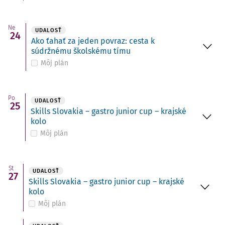
Ne
UDALOSŤ
24
Ako ťahať za jeden povraz: cesta k
súdržnému školskému tímu
Môj plán
Po
UDALOSŤ
25
Skills Slovakia – gastro junior cup – krajské
kolo
Môj plán
St
UDALOSŤ
27
Skills Slovakia – gastro junior cup – krajské
kolo
Môj plán