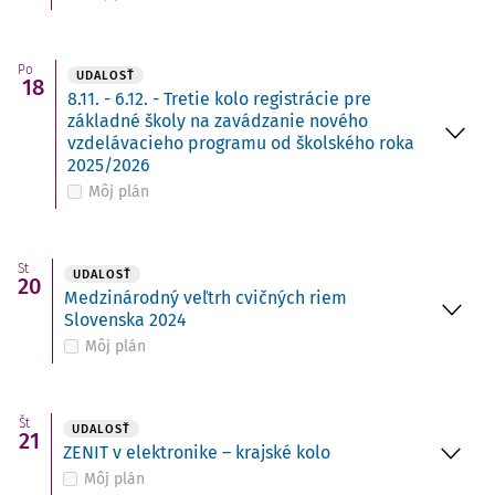
Po
UDALOSŤ
18
8.11. - 6.12. - Tretie kolo registrácie pre
základné školy na zavádzanie nového
vzdelávacieho programu od školského roka
2025/2026
Môj plán
St
UDALOSŤ
20
Medzinárodný veľtrh cvičných riem
Slovenska 2024
Môj plán
Št
UDALOSŤ
21
ZENIT v elektronike – krajské kolo
Môj plán