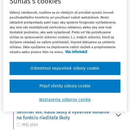
Súhlas s cookies
Ut
UDALOSŤ
15
Vážený návštevník, snažíme sa zo všetkých síl prinášať vysokú úroveň
Do 15. 10. - Ministerstvo školstva zverejní na
používateľského komfortu pri používaní našich webstránok. Medzi
svojom webovom sídle termíny konania
základné predpoklady patrí napr. aby správne fungovalo vyhľadávanie,
prijímacích skúšok
aby sme vás neobťažovali nevhodnou reklamou alebo aby sme mali
Môj plán
dostatok podnetov, ako web vylepšovať. Preto od Vás potrebujeme
súhlas so spracovaním súborov cookies, t. j. malých súborov, ktoré sa
dočasne ukladajú vo vašom prehliadači. Vopred ďakujeme za udelenie
súhlasu. Dáta využijeme na zlepšovanie našich služieb a prispôsobenie
obsahu webu priamo Vám na mieru.
Viac informácií
St
UDALOSŤ
16
Svetový deň potravy (FAO)
Môj plán
Odmietnut nepovinné súbory cookie
UDALOSŤ
VÚDPaP: Kto z koho – ako udržať hranice
Prijať všetky súbory cookie
Môj plán
Nastavenia súborov cookie
UDALOSŤ
Seminár WK: Rada školy a výberové konanie
na funkciu riaditeľa školy
Môj plán