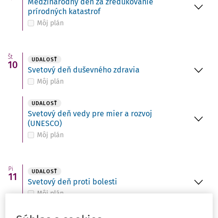
Medzinárodný deň za zredukovanie
prírodných katastrof
Môj plán
Št
UDALOSŤ
10
Svetový deň duševného zdravia
Môj plán
UDALOSŤ
Svetový deň vedy pre mier a rozvoj
(UNESCO)
Môj plán
Pi
UDALOSŤ
11
Svetový deň proti bolesti
Môj plán