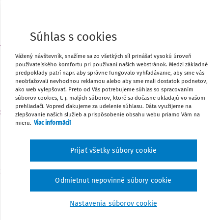
Môj plán
Súhlas s cookies
t
UDALOSŤ
3
Do 3. 10. - Výkaz o stredisku praktického vyučovania 
Vážený návštevník, snažíme sa zo všetkých síl prinášať vysokú úroveň
používateľského komfortu pri používaní našich webstránok. Medzi základné
27 – 01 – web aplikácia
predpoklady patrí napr. aby správne fungovalo vyhľadávanie, aby sme vás
Môj plán
neobťažovali nevhodnou reklamou alebo aby sme mali dostatok podnetov,
ako web vylepšovať. Preto od Vás potrebujeme súhlas so spracovaním
súborov cookies, t. j. malých súborov, ktoré sa dočasne ukladajú vo vašom
prehliadači. Vopred ďakujeme za udelenie súhlasu. Dáta využijeme na
o
zlepšovanie našich služieb a prispôsobenie obsahu webu priamo Vám na
UDALOSŤ
5
mieru.
Viac informácií
Do 5. 10. - Odoslanie údajov do Centrálneho registra 
Môj plán
Prijať všetky súbory cookie
t
UDALOSŤ
9
Odmietnut nepovinné súbory cookie
Medzinárodný deň za zredukovanie prírodných katas
Môj plán
Nastavenia súborov cookie