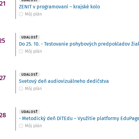
UDALOSŤ
21
ZENIT v programovaní – krajské kolo
Môj plán
UDALOSŤ
25
Do 25. 10. - Testovanie pohybových predpokladov žiako
Môj plán
UDALOSŤ
27
Svetový deň audiovizuálneho dedičstva
Môj plán
UDALOSŤ
28
- Metodický deň DiTEdu – Využitie platformy EduPage
Môj plán