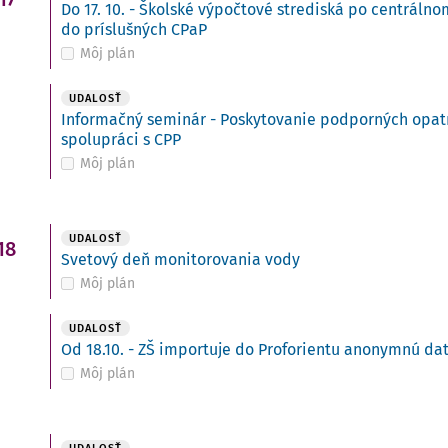
Do 17. 10. - Školské výpočtové strediská po centráln
do príslušných CPaP
Môj plán
UDALOSŤ
Informačný seminár - Poskytovanie podporných opatre
spolupráci s CPP
Môj plán
UDALOSŤ
18
Svetový deň monitorovania vody
Môj plán
UDALOSŤ
Od 18.10. - ZŠ importuje do Proforientu anonymnú da
Môj plán