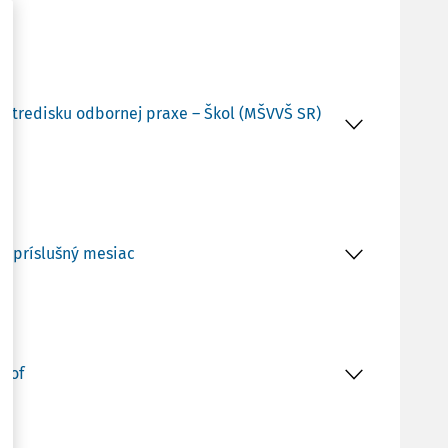
a stredisku odbornej praxe – Škol (MŠVVŠ SR)
za príslušný mesiac
trof