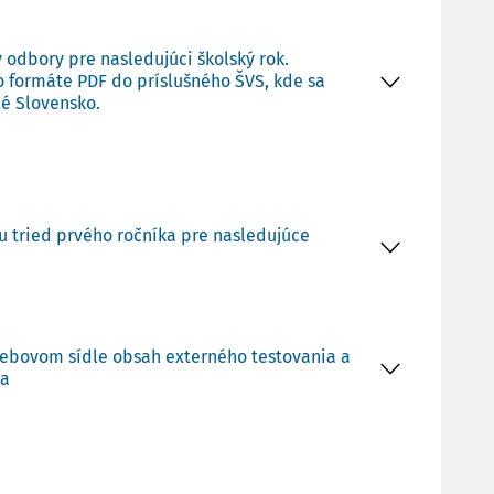
y odbory pre nasledujúci školský rok.
vo formáte PDF do príslušného ŠVS, kde sa
lé Slovensko.
u tried prvého ročníka pre nasledujúce
m webovom sídle obsah externého testovania a
ia