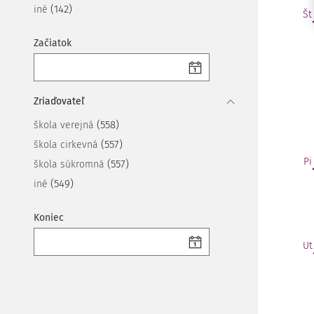
(142)
iné
Št
Začiatok
Zriaďovateľ
(558)
škola verejná
(557)
škola cirkevná
Pi
(557)
škola súkromná
(549)
iné
Koniec
Ut