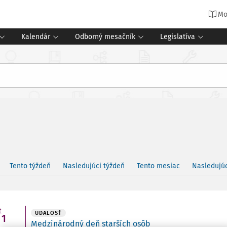
Mo
Kalendár
Odborný mesačník
Legislatíva
Tento týždeň
Nasledujúci týždeň
Tento mesiac
Nasledujú
t
UDALOSŤ
1
Medzinárodný deň starších osôb