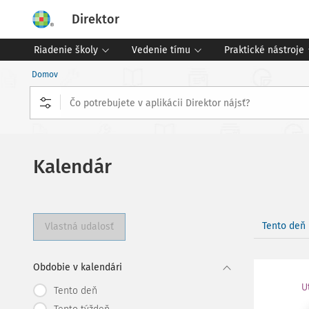
Direktor
Riadenie školy
Vedenie tímu
Praktické nástroje
Domov
Kalendár
Tento deň
Vlastná udalosť
Obdobie v kalendári
U
Tento deň