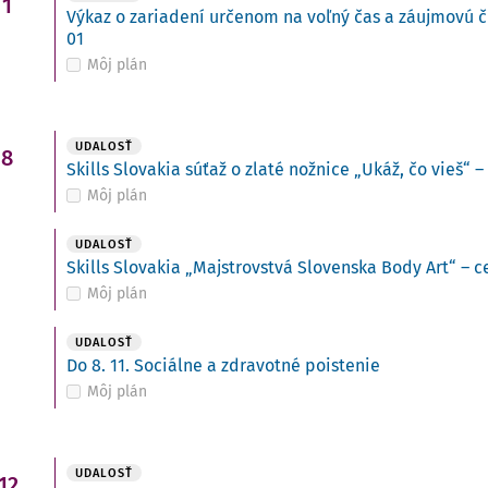
1
Výkaz o zariadení určenom na voľný čas a záujmovú č
01
Môj plán
i
UDALOSŤ
8
Skills Slovakia súťaž o zlaté nožnice „Ukáž, čo vieš“ –
Môj plán
UDALOSŤ
Skills Slovakia „Majstrovstvá Slovenska Body Art“ – c
Môj plán
UDALOSŤ
Do 8. 11. Sociálne a zdravotné poistenie
Môj plán
UDALOSŤ
12