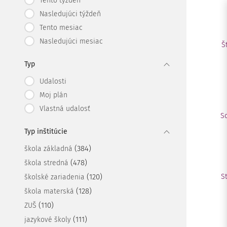
Tento týždeň
Nasledujúci týždeň
Tento mesiac
Nasledujúci mesiac
Š
Typ
Udalosti
Moj plán
Vlastná udalosť
S
Typ inštitúcie
(384)
škola základná
(478)
škola stredná
(120)
S
školské zariadenia
(128)
škola materská
(110)
ZUŠ
(111)
jazykové školy