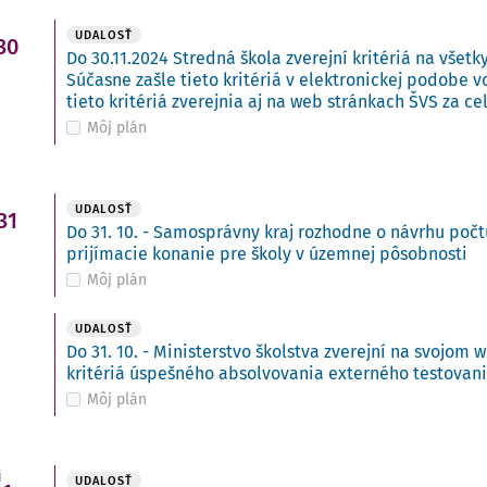
UDALOSŤ
30
Do 30.11.2024 Stredná škola zverejní kritériá na všetk
Súčasne zašle tieto kritériá v elektronickej podobe 
tieto kritériá zverejnia aj na web stránkach ŠVS za ce
Môj plán
UDALOSŤ
31
Do 31. 10. - Samosprávny kraj rozhodne o návrhu počt
prijímacie konanie pre školy v územnej pôsobnosti
Môj plán
UDALOSŤ
Do 31. 10. - Ministerstvo školstva zverejní na svojo
kritériá úspešného absolvovania externého testovan
Môj plán
i
UDALOSŤ