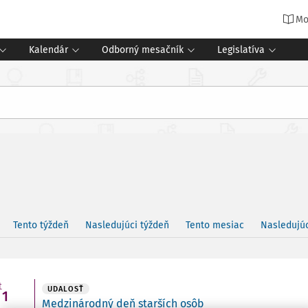
Mo
Kalendár
Odborný mesačník
Legislatíva
Tento týždeň
Nasledujúci týždeň
Tento mesiac
Nasledujú
t
UDALOSŤ
1
Medzinárodný deň starších osôb