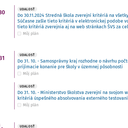
UDALOSŤ
30
Do 30.11.2024 Stredná škola zverejní kritériá na všetk
Súčasne zašle tieto kritériá v elektronickej podobe 
tieto kritériá zverejnia aj na web stránkach ŠVS za ce
Môj plán
UDALOSŤ
31
Do 31. 10. - Samosprávny kraj rozhodne o návrhu počt
prijímacie konanie pre školy v územnej pôsobnosti
Môj plán
UDALOSŤ
Do 31. 10. - Ministerstvo školstva zverejní na svojo
kritériá úspešného absolvovania externého testovan
Môj plán
i
UDALOSŤ