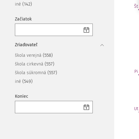
(142)
iné
Št
Začiatok
Zriaďovateľ
(558)
škola verejná
(557)
škola cirkevná
Pi
(557)
škola súkromná
(549)
iné
Koniec
Ut