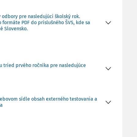
y odbory pre nasledujúci školský rok.
vo formáte PDF do príslušného ŠVS, kde sa
lé Slovensko.
u tried prvého ročníka pre nasledujúce
m webovom sídle obsah externého testovania a
ia