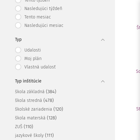
Tento týždeň
Nasledujúci týždeň
Tento mesiac
Nasledujúci mesiac
Š
Typ
Udalosti
Moj plán
Vlastná udalosť
S
Typ inštitúcie
(384)
škola základná
(478)
škola stredná
(120)
S
školské zariadenia
(128)
škola materská
(110)
ZUŠ
(111)
jazykové školy