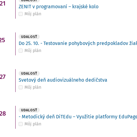
UDALOSŤ
21
ZENIT v programovaní – krajské kolo
Môj plán
UDALOSŤ
25
Do 25. 10. - Testovanie pohybových predpokladov žiako
Môj plán
UDALOSŤ
27
Svetový deň audiovizuálneho dedičstva
Môj plán
UDALOSŤ
28
- Metodický deň DiTEdu – Využitie platformy EduPage
Môj plán