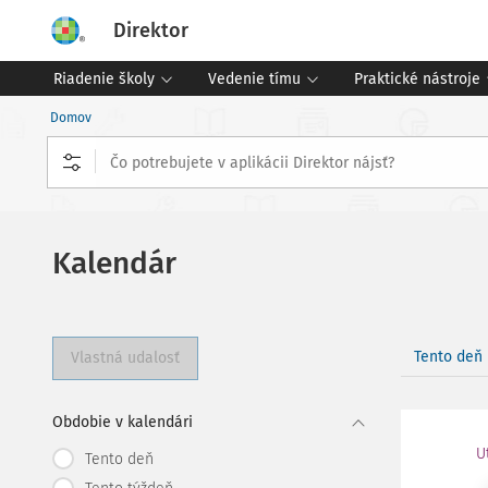
Direktor
Riadenie školy
Vedenie tímu
Praktické nástroje
Domov
Kalendár
Tento deň
Vlastná udalosť
Obdobie v kalendári
U
Tento deň