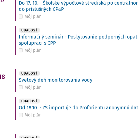
Do 17. 10. - Školské výpočtové strediská po centráln
do príslušných CPaP
Môj plán
UDALOSŤ
Informačný seminár - Poskytovanie podporných opatre
spolupráci s CPP
Môj plán
UDALOSŤ
18
Svetový deň monitorovania vody
Môj plán
UDALOSŤ
Od 18.10. - ZŠ importuje do Proforientu anonymnú da
Môj plán