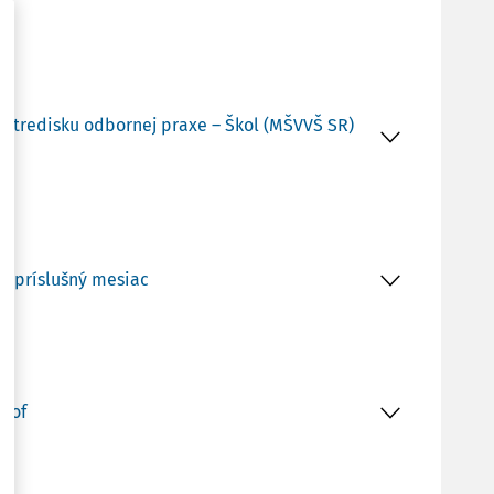
a stredisku odbornej praxe – Škol (MŠVVŠ SR)
za príslušný mesiac
trof