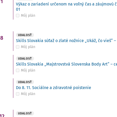
1
Výkaz o zariadení určenom na voľný čas a záujmovú č
01
Môj plán
i
UDALOSŤ
8
Skills Slovakia súťaž o zlaté nožnice „Ukáž, čo vieš“ –
Môj plán
UDALOSŤ
Skills Slovakia „Majstrovstvá Slovenska Body Art“ – c
Môj plán
UDALOSŤ
Do 8. 11. Sociálne a zdravotné poistenie
Môj plán
UDALOSŤ
12