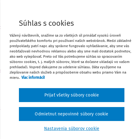
Môj plán
Súhlas s cookies
t
UDALOSŤ
3
Do 3. 10. - Výkaz o stredisku praktického vyučovania 
Vážený návštevník, snažíme sa zo všetkých síl prinášať vysokú úroveň
používateľského komfortu pri používaní našich webstránok. Medzi základné
27 – 01 – web aplikácia
predpoklady patrí napr. aby správne fungovalo vyhľadávanie, aby sme vás
Môj plán
neobťažovali nevhodnou reklamou alebo aby sme mali dostatok podnetov,
ako web vylepšovať. Preto od Vás potrebujeme súhlas so spracovaním
súborov cookies, t. j. malých súborov, ktoré sa dočasne ukladajú vo vašom
prehliadači. Vopred ďakujeme za udelenie súhlasu. Dáta využijeme na
o
zlepšovanie našich služieb a prispôsobenie obsahu webu priamo Vám na
UDALOSŤ
5
mieru.
Viac informácií
Do 5. 10. - Odoslanie údajov do Centrálneho registra 
Môj plán
Prijať všetky súbory cookie
t
UDALOSŤ
9
Odmietnut nepovinné súbory cookie
Medzinárodný deň za zredukovanie prírodných katas
Môj plán
Nastavenia súborov cookie