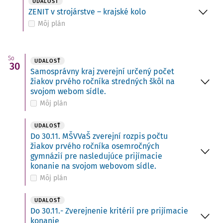
UDALOSŤ
ZENIT v strojárstve – krajské kolo
Môj plán
So
UDALOSŤ
30
Samosprávny kraj zverejní určený počet
žiakov prvého ročníka stredných škôl na
svojom webom sídle.
Môj plán
UDALOSŤ
Do 30.11. MŠVVaŠ zverejní rozpis počtu
žiakov prvého ročníka osemročných
gymnázií pre nasledujúce prijímacie
konanie na svojom webovom sídle.
Môj plán
UDALOSŤ
Do 30.11.- Zverejnenie kritérií pre prijímacie
konanie