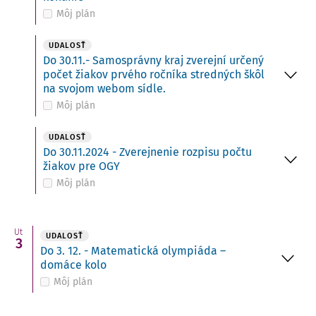
Môj plán
UDALOSŤ
Do 30.11.- Samosprávny kraj zverejní určený
počet žiakov prvého ročníka stredných škôl
na svojom webom sídle.
Môj plán
UDALOSŤ
Do 30.11.2024 - Zverejnenie rozpisu počtu
žiakov pre OGY
Môj plán
Ut
UDALOSŤ
3
Do 3. 12. - Matematická olympiáda –
domáce kolo
Môj plán