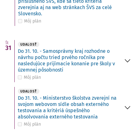
príslušného ŠVS, kde sa tieto kritériá
zverejnia aj na web stránkach ŠVS za celé
Slovensko.
Môj plán
Št
UDALOSŤ
31
Do 31. 10. - Samosprávny kraj rozhodne o
návrhu počtu tried prvého ročníka pre
nasledujúce prijímacie konanie pre školy v
územnej pôsobnosti
Môj plán
UDALOSŤ
Do 31. 10. - Ministerstvo školstva zverejní na
svojom webovom sídle obsah externého
testovania a kritériá úspešného
absolvovania externého testovania
Môj plán