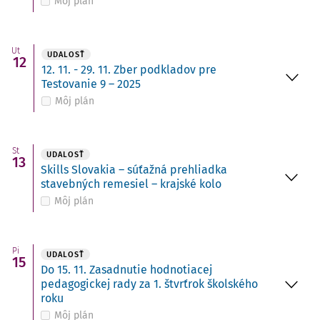
Môj plán
Ut
UDALOSŤ
12
12. 11. - 29. 11. Zber podkladov pre
Testovanie 9 – 2025
Môj plán
St
UDALOSŤ
13
Skills Slovakia – súťažná prehliadka
stavebných remesiel – krajské kolo
Môj plán
Pi
UDALOSŤ
15
Do 15. 11. Zasadnutie hodnotiacej
pedagogickej rady za 1. štvrťrok školského
roku
Môj plán