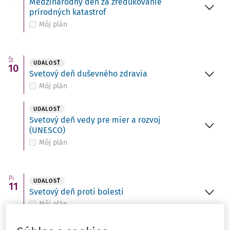
Medzinárodný deň za zredukovanie
prírodných katastrof
Môj plán
Št
UDALOSŤ
10
Svetový deň duševného zdravia
Môj plán
UDALOSŤ
Svetový deň vedy pre mier a rozvoj
(UNESCO)
Môj plán
Pi
UDALOSŤ
11
Svetový deň proti bolesti
Môj plán