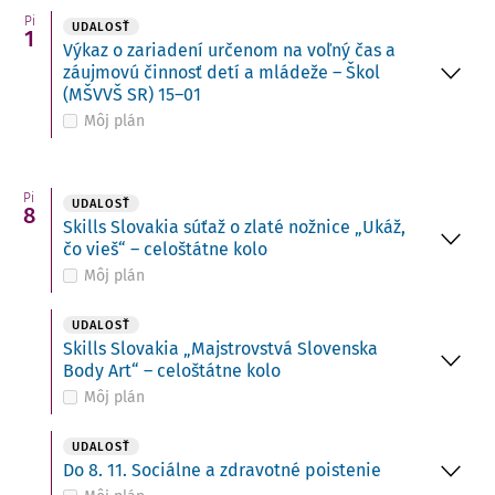
Pi
UDALOSŤ
1
Výkaz o zariadení určenom na voľný čas a
záujmovú činnosť detí a mládeže – Škol
(MŠVVŠ SR) 15–01
Môj plán
Pi
UDALOSŤ
8
Skills Slovakia súťaž o zlaté nožnice „Ukáž,
čo vieš“ – celoštátne kolo
Môj plán
UDALOSŤ
Skills Slovakia „Majstrovstvá Slovenska
Body Art“ – celoštátne kolo
Môj plán
UDALOSŤ
Do 8. 11. Sociálne a zdravotné poistenie