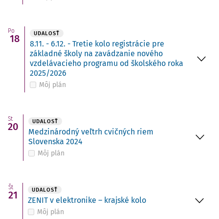
Po
UDALOSŤ
18
8.11. - 6.12. - Tretie kolo registrácie pre
základné školy na zavádzanie nového
vzdelávacieho programu od školského roka
2025/2026
Môj plán
St
UDALOSŤ
20
Medzinárodný veľtrh cvičných riem
Slovenska 2024
Môj plán
Št
UDALOSŤ
21
ZENIT v elektronike – krajské kolo
Môj plán