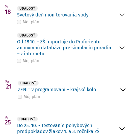
Pi
UDALOSŤ
18
Svetový deň monitorovania vody
Môj plán
UDALOSŤ
Od 18.10. - ZŠ importuje do Proforientu
anonymnú databázu pre simuláciu poradia
– z internetu
Môj plán
Po
UDALOSŤ
21
ZENIT v programovaní – krajské kolo
Môj plán
Pi
UDALOSŤ
25
Do 25. 10. - Testovanie pohybových
predpokladov žiakov 1. a 3. ročníka ZŠ