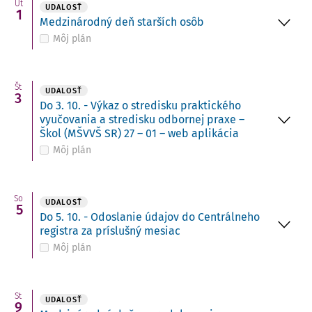
Ut
UDALOSŤ
1
Medzinárodný deň starších osôb
Môj plán
Št
UDALOSŤ
3
Do 3. 10. - Výkaz o stredisku praktického
vyučovania a stredisku odbornej praxe –
Škol (MŠVVŠ SR) 27 – 01 – web aplikácia
Môj plán
So
UDALOSŤ
5
Do 5. 10. - Odoslanie údajov do Centrálneho
registra za príslušný mesiac
Môj plán
St
UDALOSŤ
9