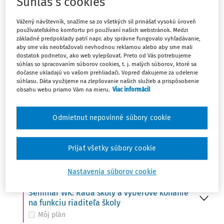
Súhlas s cookies
Ut
UDALOSŤ
15
Vážený návštevník, snažíme sa zo všetkých síl prinášať vysokú úroveň
Do 15. 10. - Ministerstvo školstva zverejní na
používateľského komfortu pri používaní našich webstránok. Medzi
svojom webovom sídle termíny konania
základné predpoklady patrí napr. aby správne fungovalo vyhľadávanie,
prijímacích skúšok
aby sme vás neobťažovali nevhodnou reklamou alebo aby sme mali
Môj plán
dostatok podnetov, ako web vylepšovať. Preto od Vás potrebujeme
súhlas so spracovaním súborov cookies, t. j. malých súborov, ktoré sa
dočasne ukladajú vo vašom prehliadači. Vopred ďakujeme za udelenie
súhlasu. Dáta využijeme na zlepšovanie našich služieb a prispôsobenie
obsahu webu priamo Vám na mieru.
Viac informácií
St
UDALOSŤ
16
Svetový deň potravy (FAO)
Môj plán
Odmietnut nepovinné súbory cookie
UDALOSŤ
VÚDPaP: Kto z koho – ako udržať hranice
Prijať všetky súbory cookie
Môj plán
Nastavenia súborov cookie
UDALOSŤ
Seminár WK: Rada školy a výberové konanie
na funkciu riaditeľa školy
Môj plán