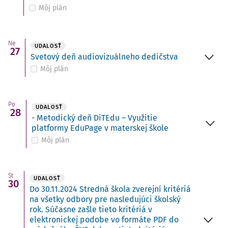
Môj plán
Ne
UDALOSŤ
27
Svetový deň audiovizuálneho dedičstva
Môj plán
Po
UDALOSŤ
28
- Metodický deň DiTEdu – Využitie
platformy EduPage v materskej škole
Môj plán
St
UDALOSŤ
30
Do 30.11.2024 Stredná škola zverejní kritériá
na všetky odbory pre nasledujúci školský
rok. Súčasne zašle tieto kritériá v
elektronickej podobe vo formáte PDF do