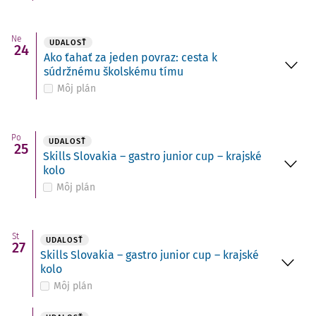
Ne
UDALOSŤ
24
Ako ťahať za jeden povraz: cesta k
súdržnému školskému tímu
Môj plán
Po
UDALOSŤ
25
Skills Slovakia – gastro junior cup – krajské
kolo
Môj plán
St
UDALOSŤ
27
Skills Slovakia – gastro junior cup – krajské
kolo
Môj plán