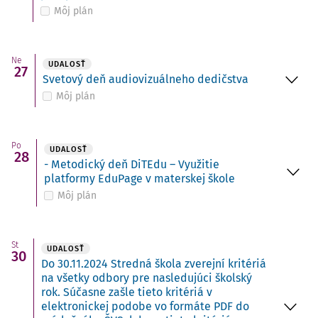
Môj plán
Ne
UDALOSŤ
27
Svetový deň audiovizuálneho dedičstva
Môj plán
Po
UDALOSŤ
28
- Metodický deň DiTEdu – Využitie
platformy EduPage v materskej škole
Môj plán
St
UDALOSŤ
30
Do 30.11.2024 Stredná škola zverejní kritériá
na všetky odbory pre nasledujúci školský
rok. Súčasne zašle tieto kritériá v
elektronickej podobe vo formáte PDF do