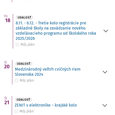
Po
UDALOSŤ
18
8.11. - 6.12. - Tretie kolo registrácie pre
základné školy na zavádzanie nového
vzdelávacieho programu od školského roka
2025/2026
Môj plán
St
UDALOSŤ
20
Medzinárodný veľtrh cvičných riem
Slovenska 2024
Môj plán
Št
UDALOSŤ
21
ZENIT v elektronike – krajské kolo
Môj plán