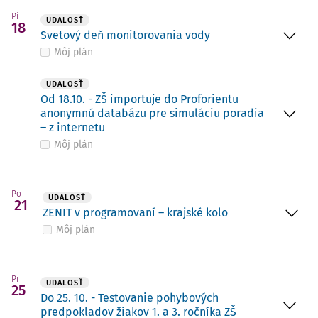
Pi
UDALOSŤ
18
Svetový deň monitorovania vody
Môj plán
UDALOSŤ
Od 18.10. - ZŠ importuje do Proforientu
anonymnú databázu pre simuláciu poradia
– z internetu
Môj plán
Po
UDALOSŤ
21
ZENIT v programovaní – krajské kolo
Môj plán
Pi
UDALOSŤ
25
Do 25. 10. - Testovanie pohybových
predpokladov žiakov 1. a 3. ročníka ZŠ