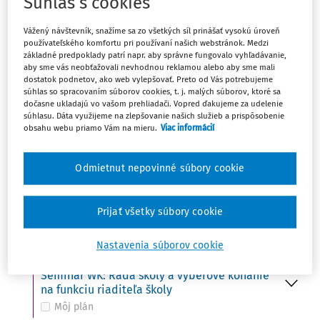
Súhlas s cookies
Ut
UDALOSŤ
15
Vážený návštevník, snažíme sa zo všetkých síl prinášať vysokú úroveň
Do 15. 10. - Ministerstvo školstva zverejní na
používateľského komfortu pri používaní našich webstránok. Medzi
svojom webovom sídle termíny konania
základné predpoklady patrí napr. aby správne fungovalo vyhľadávanie,
prijímacích skúšok
aby sme vás neobťažovali nevhodnou reklamou alebo aby sme mali
Môj plán
dostatok podnetov, ako web vylepšovať. Preto od Vás potrebujeme
súhlas so spracovaním súborov cookies, t. j. malých súborov, ktoré sa
dočasne ukladajú vo vašom prehliadači. Vopred ďakujeme za udelenie
súhlasu. Dáta využijeme na zlepšovanie našich služieb a prispôsobenie
obsahu webu priamo Vám na mieru.
Viac informácií
St
UDALOSŤ
16
Svetový deň potravy (FAO)
Môj plán
Odmietnut nepovinné súbory cookie
UDALOSŤ
VÚDPaP: Kto z koho – ako udržať hranice
Prijať všetky súbory cookie
Môj plán
Nastavenia súborov cookie
UDALOSŤ
Seminár WK: Rada školy a výberové konanie
na funkciu riaditeľa školy
Môj plán