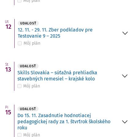
Môj plán
Ut
UDALOSŤ
12
12. 11. - 29. 11. Zber podkladov pre
Testovanie 9 – 2025
Môj plán
St
UDALOSŤ
13
Skills Slovakia – súťažná prehliadka
stavebných remesiel – krajské kolo
Môj plán
Pi
UDALOSŤ
15
Do 15. 11. Zasadnutie hodnotiacej
pedagogickej rady za 1. štvrťrok školského
roku
Môj plán