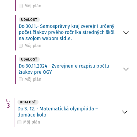
Môj plán
UDALOSŤ
Do 30.11.- Samosprávny kraj zverejní určený
počet žiakov prvého ročníka stredných škôl
na svojom webom sídle.
Môj plán
UDALOSŤ
Do 30.11.2024 - Zverejnenie rozpisu počtu
žiakov pre OGY
Môj plán
Ut
UDALOSŤ
3
Do 3. 12. - Matematická olympiáda –
domáce kolo
Môj plán