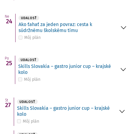
Ne
UDALOSŤ
24
Ako ťahať za jeden povraz: cesta k
súdržnému školskému tímu
Môj plán
Po
UDALOSŤ
25
Skills Slovakia – gastro junior cup – krajské
kolo
Môj plán
St
UDALOSŤ
27
Skills Slovakia – gastro junior cup – krajské
kolo
Môj plán