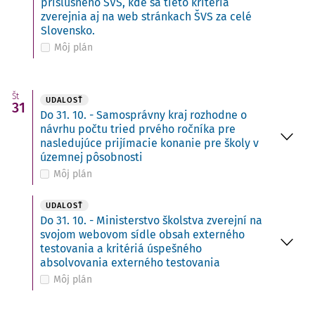
príslušného ŠVS, kde sa tieto kritériá
zverejnia aj na web stránkach ŠVS za celé
Slovensko.
Môj plán
Št
UDALOSŤ
31
Do 31. 10. - Samosprávny kraj rozhodne o
návrhu počtu tried prvého ročníka pre
nasledujúce prijímacie konanie pre školy v
územnej pôsobnosti
Môj plán
UDALOSŤ
Do 31. 10. - Ministerstvo školstva zverejní na
svojom webovom sídle obsah externého
testovania a kritériá úspešného
absolvovania externého testovania
Môj plán