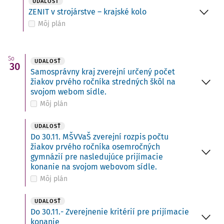
UDALOSŤ
ZENIT v strojárstve – krajské kolo
Môj plán
So
UDALOSŤ
30
Samosprávny kraj zverejní určený počet
žiakov prvého ročníka stredných škôl na
svojom webom sídle.
Môj plán
UDALOSŤ
Do 30.11. MŠVVaŠ zverejní rozpis počtu
žiakov prvého ročníka osemročných
gymnázií pre nasledujúce prijímacie
konanie na svojom webovom sídle.
Môj plán
UDALOSŤ
Do 30.11.- Zverejnenie kritérií pre prijímacie
konanie