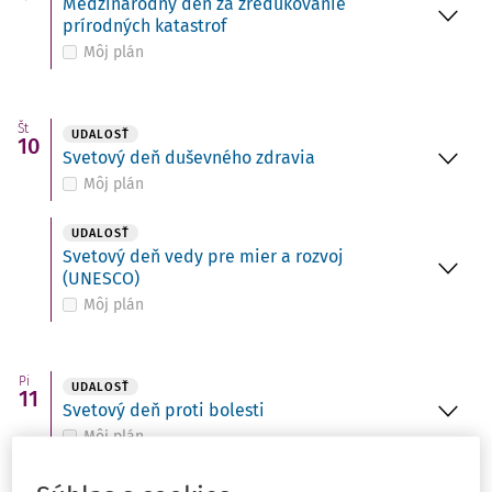
Medzinárodný deň za zredukovanie
prírodných katastrof
Môj plán
Št
UDALOSŤ
10
Svetový deň duševného zdravia
Môj plán
UDALOSŤ
Svetový deň vedy pre mier a rozvoj
(UNESCO)
Môj plán
Pi
UDALOSŤ
11
Svetový deň proti bolesti
Môj plán