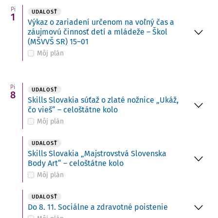
Pi
UDALOSŤ
1
Výkaz o zariadení určenom na voľný čas a
záujmovú činnosť detí a mládeže – Škol
(MŠVVŠ SR) 15–01
Môj plán
Pi
UDALOSŤ
8
Skills Slovakia súťaž o zlaté nožnice „Ukáž,
čo vieš“ – celoštátne kolo
Môj plán
UDALOSŤ
Skills Slovakia „Majstrovstvá Slovenska
Body Art“ – celoštátne kolo
Môj plán
UDALOSŤ
Do 8. 11. Sociálne a zdravotné poistenie