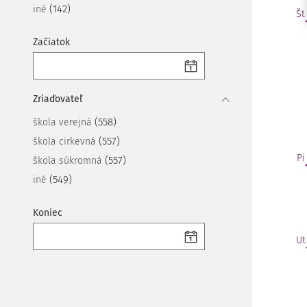
(142)
iné
Št
Začiatok
Zriaďovateľ
(558)
škola verejná
(557)
škola cirkevná
Pi
(557)
škola súkromná
(549)
iné
Koniec
Ut