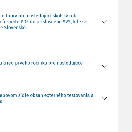
y odbory pre nasledujúci školský rok.
vo formáte PDF do príslušného ŠVS, kde sa
lé Slovensko.
u tried prvého ročníka pre nasledujúce
m webovom sídle obsah externého testovania a
ia