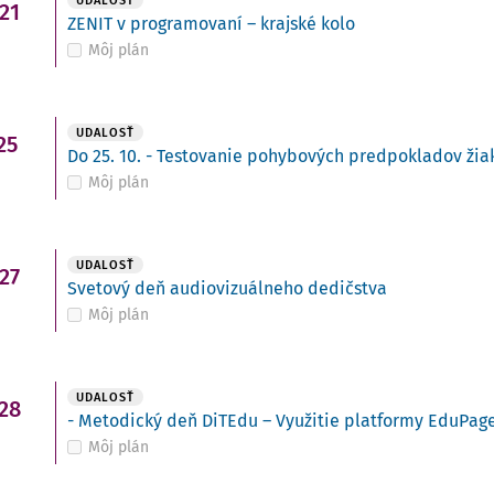
UDALOSŤ
21
ZENIT v programovaní – krajské kolo
Môj plán
UDALOSŤ
25
Do 25. 10. - Testovanie pohybových predpokladov žiako
Môj plán
UDALOSŤ
27
Svetový deň audiovizuálneho dedičstva
Môj plán
UDALOSŤ
28
- Metodický deň DiTEdu – Využitie platformy EduPage
Môj plán