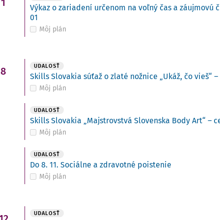
1
Výkaz o zariadení určenom na voľný čas a záujmovú č
01
Môj plán
i
UDALOSŤ
8
Skills Slovakia súťaž o zlaté nožnice „Ukáž, čo vieš“ –
Môj plán
UDALOSŤ
Skills Slovakia „Majstrovstvá Slovenska Body Art“ – c
Môj plán
UDALOSŤ
Do 8. 11. Sociálne a zdravotné poistenie
Môj plán
UDALOSŤ
12