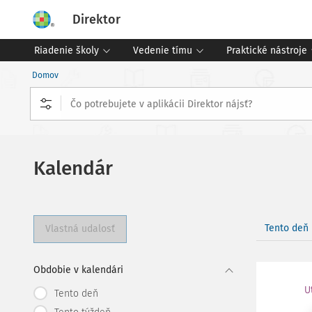
Direktor
Riadenie školy
Vedenie tímu
Praktické nástroje
Domov
Kalendár
Tento deň
Vlastná udalosť
Obdobie v kalendári
U
Tento deň