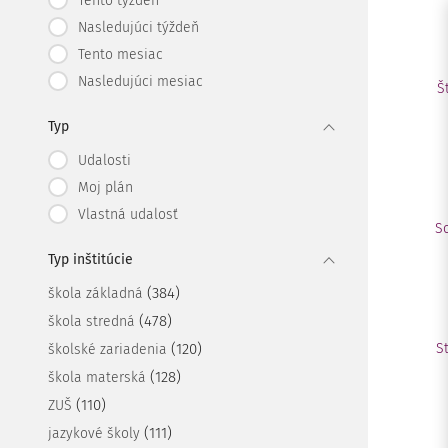
Tento týždeň
Nasledujúci týždeň
Tento mesiac
Nasledujúci mesiac
Š
Typ
Udalosti
Moj plán
Vlastná udalosť
S
Typ inštitúcie
(384)
škola základná
(478)
škola stredná
(120)
S
školské zariadenia
(128)
škola materská
(110)
ZUŠ
(111)
jazykové školy