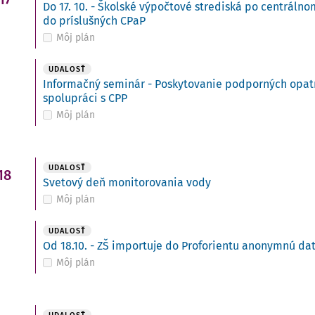
Do 17. 10. - Školské výpočtové strediská po centráln
do príslušných CPaP
Môj plán
UDALOSŤ
Informačný seminár - Poskytovanie podporných opatre
spolupráci s CPP
Môj plán
UDALOSŤ
18
Svetový deň monitorovania vody
Môj plán
UDALOSŤ
Od 18.10. - ZŠ importuje do Proforientu anonymnú da
Môj plán