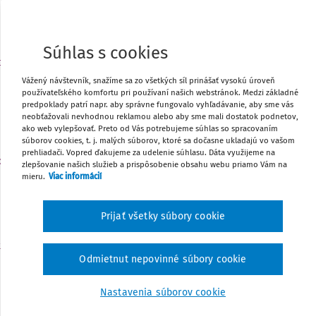
Môj plán
Súhlas s cookies
t
UDALOSŤ
3
Do 3. 10. - Výkaz o stredisku praktického vyučovania 
Vážený návštevník, snažíme sa zo všetkých síl prinášať vysokú úroveň
používateľského komfortu pri používaní našich webstránok. Medzi základné
27 – 01 – web aplikácia
predpoklady patrí napr. aby správne fungovalo vyhľadávanie, aby sme vás
Môj plán
neobťažovali nevhodnou reklamou alebo aby sme mali dostatok podnetov,
ako web vylepšovať. Preto od Vás potrebujeme súhlas so spracovaním
súborov cookies, t. j. malých súborov, ktoré sa dočasne ukladajú vo vašom
prehliadači. Vopred ďakujeme za udelenie súhlasu. Dáta využijeme na
o
zlepšovanie našich služieb a prispôsobenie obsahu webu priamo Vám na
UDALOSŤ
5
mieru.
Viac informácií
Do 5. 10. - Odoslanie údajov do Centrálneho registra 
Môj plán
Prijať všetky súbory cookie
t
UDALOSŤ
9
Odmietnut nepovinné súbory cookie
Medzinárodný deň za zredukovanie prírodných katas
Môj plán
Nastavenia súborov cookie