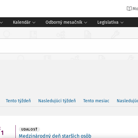
Mo
Kalendár
Odborný mesačník
Legislatíva
Tento týždeň
Nasledujúci týždeň
Tento mesiac
Nasledujú
t
UDALOSŤ
1
Medzinárodný deň starších osôb