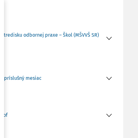
a stredisku odbornej praxe – Škol (MŠVVŠ SR)
za príslušný mesiac
trof