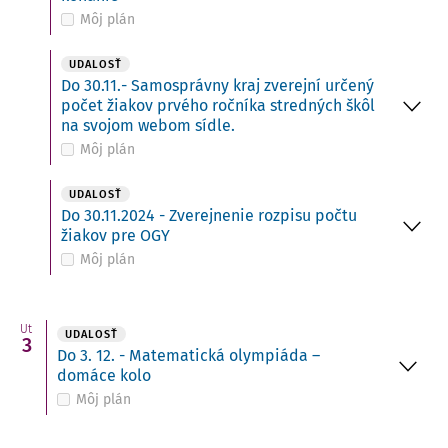
Môj plán
UDALOSŤ
Do 30.11.- Samosprávny kraj zverejní určený
počet žiakov prvého ročníka stredných škôl
na svojom webom sídle.
Môj plán
UDALOSŤ
Do 30.11.2024 - Zverejnenie rozpisu počtu
žiakov pre OGY
Môj plán
Ut
UDALOSŤ
3
Do 3. 12. - Matematická olympiáda –
domáce kolo
Môj plán