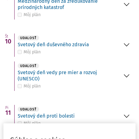
Medzinárodný deň za zredukovanie
prírodných katastrof
Môj plán
Št
UDALOSŤ
10
Svetový deň duševného zdravia
Môj plán
UDALOSŤ
Svetový deň vedy pre mier a rozvoj
(UNESCO)
Môj plán
Pi
UDALOSŤ
11
Svetový deň proti bolesti
Môj plán