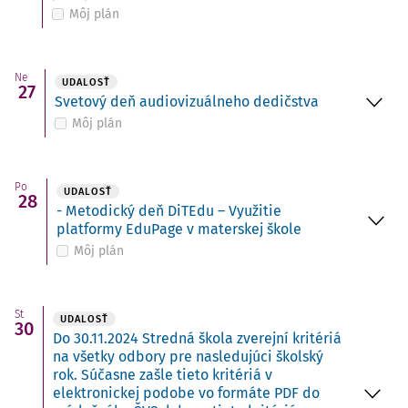
Môj plán
Ne
UDALOSŤ
27
Svetový deň audiovizuálneho dedičstva
Môj plán
Po
UDALOSŤ
28
- Metodický deň DiTEdu – Využitie
platformy EduPage v materskej škole
Môj plán
St
UDALOSŤ
30
Do 30.11.2024 Stredná škola zverejní kritériá
na všetky odbory pre nasledujúci školský
rok. Súčasne zašle tieto kritériá v
elektronickej podobe vo formáte PDF do