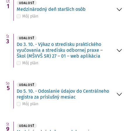
Ut
UDALOSŤ
1
Medzinárodný deň starších osôb
Môj plán
Št
UDALOSŤ
3
Do 3. 10. - Výkaz o stredisku praktického
vyučovania a stredisku odbornej praxe –
Škol (MŠVVŠ SR) 27 – 01 – web aplikácia
Môj plán
So
UDALOSŤ
5
Do 5. 10. - Odoslanie údajov do Centrálneho
registra za príslušný mesiac
Môj plán
St
UDALOSŤ
9