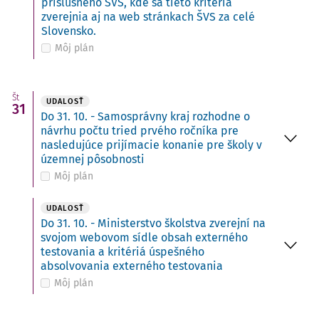
príslušného ŠVS, kde sa tieto kritériá
zverejnia aj na web stránkach ŠVS za celé
Slovensko.
Môj plán
Št
UDALOSŤ
31
Do 31. 10. - Samosprávny kraj rozhodne o
návrhu počtu tried prvého ročníka pre
nasledujúce prijímacie konanie pre školy v
územnej pôsobnosti
Môj plán
UDALOSŤ
Do 31. 10. - Ministerstvo školstva zverejní na
svojom webovom sídle obsah externého
testovania a kritériá úspešného
absolvovania externého testovania
Môj plán