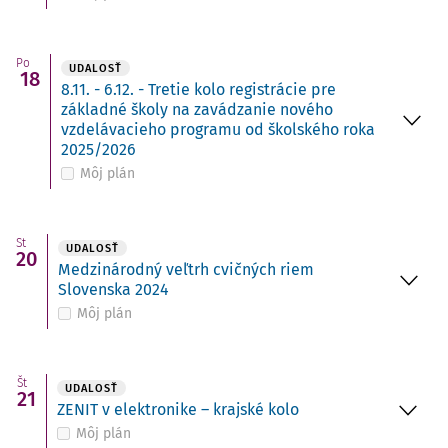
Po
UDALOSŤ
18
8.11. - 6.12. - Tretie kolo registrácie pre
základné školy na zavádzanie nového
vzdelávacieho programu od školského roka
2025/2026
Môj plán
St
UDALOSŤ
20
Medzinárodný veľtrh cvičných riem
Slovenska 2024
Môj plán
Št
UDALOSŤ
21
ZENIT v elektronike – krajské kolo
Môj plán