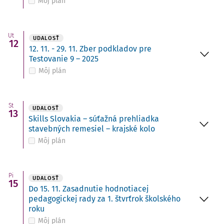
Môj plán
Ut
UDALOSŤ
12
12. 11. - 29. 11. Zber podkladov pre
Testovanie 9 – 2025
Môj plán
St
UDALOSŤ
13
Skills Slovakia – súťažná prehliadka
stavebných remesiel – krajské kolo
Môj plán
Pi
UDALOSŤ
15
Do 15. 11. Zasadnutie hodnotiacej
pedagogickej rady za 1. štvrťrok školského
roku
Môj plán