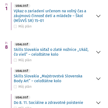
Pi
UDALOSŤ
1
Výkaz o zariadení určenom na voľný čas a
záujmovú činnosť detí a mládeže – Škol
(MŠVVŠ SR) 15–01
Môj plán
Pi
UDALOSŤ
8
Skills Slovakia súťaž o zlaté nožnice „Ukáž,
čo vieš“ – celoštátne kolo
Môj plán
UDALOSŤ
Skills Slovakia „Majstrovstvá Slovenska
Body Art“ – celoštátne kolo
Môj plán
UDALOSŤ
Do 8. 11. Sociálne a zdravotné poistenie