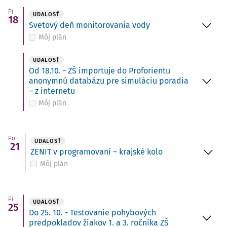
Pi
UDALOSŤ
18
Svetový deň monitorovania vody
Môj plán
UDALOSŤ
Od 18.10. - ZŠ importuje do Proforientu
anonymnú databázu pre simuláciu poradia
– z internetu
Môj plán
Po
UDALOSŤ
21
ZENIT v programovaní – krajské kolo
Môj plán
Pi
UDALOSŤ
25
Do 25. 10. - Testovanie pohybových
predpokladov žiakov 1. a 3. ročníka ZŠ