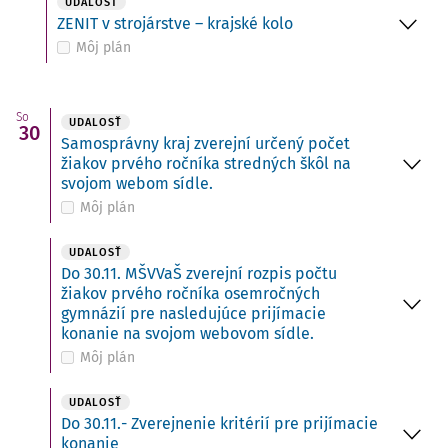
UDALOSŤ
ZENIT v strojárstve – krajské kolo
Môj plán
So
UDALOSŤ
30
Samosprávny kraj zverejní určený počet
žiakov prvého ročníka stredných škôl na
svojom webom sídle.
Môj plán
UDALOSŤ
Do 30.11. MŠVVaŠ zverejní rozpis počtu
žiakov prvého ročníka osemročných
gymnázií pre nasledujúce prijímacie
konanie na svojom webovom sídle.
Môj plán
UDALOSŤ
Do 30.11.- Zverejnenie kritérií pre prijímacie
konanie