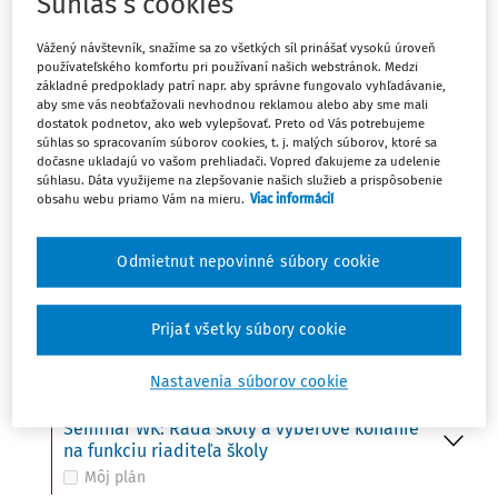
Súhlas s cookies
Ut
UDALOSŤ
15
Vážený návštevník, snažíme sa zo všetkých síl prinášať vysokú úroveň
Do 15. 10. - Ministerstvo školstva zverejní na
používateľského komfortu pri používaní našich webstránok. Medzi
svojom webovom sídle termíny konania
základné predpoklady patrí napr. aby správne fungovalo vyhľadávanie,
prijímacích skúšok
aby sme vás neobťažovali nevhodnou reklamou alebo aby sme mali
Môj plán
dostatok podnetov, ako web vylepšovať. Preto od Vás potrebujeme
súhlas so spracovaním súborov cookies, t. j. malých súborov, ktoré sa
dočasne ukladajú vo vašom prehliadači. Vopred ďakujeme za udelenie
súhlasu. Dáta využijeme na zlepšovanie našich služieb a prispôsobenie
obsahu webu priamo Vám na mieru.
Viac informácií
St
UDALOSŤ
16
Svetový deň potravy (FAO)
Môj plán
Odmietnut nepovinné súbory cookie
UDALOSŤ
VÚDPaP: Kto z koho – ako udržať hranice
Prijať všetky súbory cookie
Môj plán
Nastavenia súborov cookie
UDALOSŤ
Seminár WK: Rada školy a výberové konanie
na funkciu riaditeľa školy
Môj plán