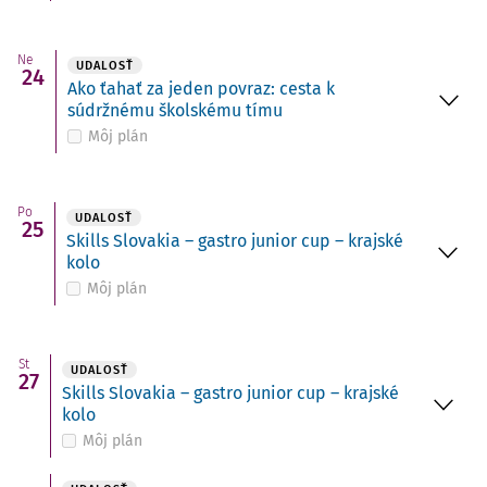
Ne
UDALOSŤ
24
Ako ťahať za jeden povraz: cesta k
súdržnému školskému tímu
Môj plán
Po
UDALOSŤ
25
Skills Slovakia – gastro junior cup – krajské
kolo
Môj plán
St
UDALOSŤ
27
Skills Slovakia – gastro junior cup – krajské
kolo
Môj plán