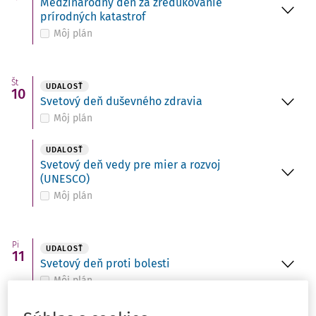
Medzinárodný deň za zredukovanie
prírodných katastrof
Môj plán
Št
UDALOSŤ
10
Svetový deň duševného zdravia
Môj plán
UDALOSŤ
Svetový deň vedy pre mier a rozvoj
(UNESCO)
Môj plán
Pi
UDALOSŤ
11
Svetový deň proti bolesti
Môj plán