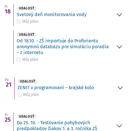
Pi
UDALOSŤ
18
Svetový deň monitorovania vody
Môj plán
UDALOSŤ
Od 18.10. - ZŠ importuje do Proforientu
anonymnú databázu pre simuláciu poradia
– z internetu
Môj plán
Po
UDALOSŤ
21
ZENIT v programovaní – krajské kolo
Môj plán
Pi
UDALOSŤ
25
Do 25. 10. - Testovanie pohybových
predpokladov žiakov 1. a 3. ročníka ZŠ