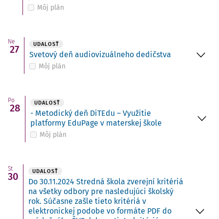
Môj plán
Ne
UDALOSŤ
27
Svetový deň audiovizuálneho dedičstva
Môj plán
Po
UDALOSŤ
28
- Metodický deň DiTEdu – Využitie
platformy EduPage v materskej škole
Môj plán
St
UDALOSŤ
30
Do 30.11.2024 Stredná škola zverejní kritériá
na všetky odbory pre nasledujúci školský
rok. Súčasne zašle tieto kritériá v
elektronickej podobe vo formáte PDF do