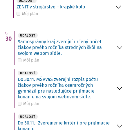
UDALOSŤ
ZENIT v strojárstve – krajské kolo
Môj plán
So
UDALOSŤ
30
Samosprávny kraj zverejní určený počet
žiakov prvého ročníka stredných škôl na
svojom webom sídle.
Môj plán
UDALOSŤ
Do 30.11. MŠVVaŠ zverejní rozpis počtu
žiakov prvého ročníka osemročných
gymnázií pre nasledujúce prijímacie
konanie na svojom webovom sídle.
Môj plán
UDALOSŤ
Do 30.11.- Zverejnenie kritérií pre prijímacie
konanie