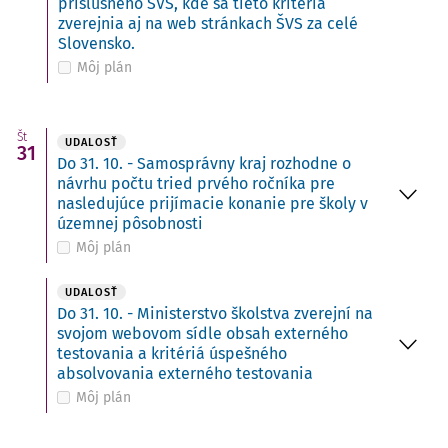
príslušného ŠVS, kde sa tieto kritériá
zverejnia aj na web stránkach ŠVS za celé
Slovensko.
Môj plán
Št
UDALOSŤ
31
Do 31. 10. - Samosprávny kraj rozhodne o
návrhu počtu tried prvého ročníka pre
nasledujúce prijímacie konanie pre školy v
územnej pôsobnosti
Môj plán
UDALOSŤ
Do 31. 10. - Ministerstvo školstva zverejní na
svojom webovom sídle obsah externého
testovania a kritériá úspešného
absolvovania externého testovania
Môj plán