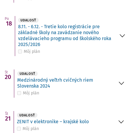
Po
UDALOSŤ
18
8.11. - 6.12. - Tretie kolo registrácie pre
základné školy na zavádzanie nového
vzdelávacieho programu od školského roka
2025/2026
Môj plán
St
UDALOSŤ
20
Medzinárodný veľtrh cvičných riem
Slovenska 2024
Môj plán
Št
UDALOSŤ
21
ZENIT v elektronike – krajské kolo
Môj plán