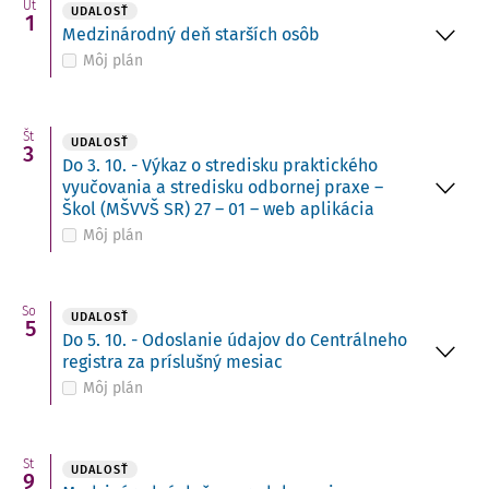
Ut
UDALOSŤ
1
Medzinárodný deň starších osôb
Môj plán
Št
UDALOSŤ
3
Do 3. 10. - Výkaz o stredisku praktického
vyučovania a stredisku odbornej praxe –
Škol (MŠVVŠ SR) 27 – 01 – web aplikácia
Môj plán
So
UDALOSŤ
5
Do 5. 10. - Odoslanie údajov do Centrálneho
registra za príslušný mesiac
Môj plán
St
UDALOSŤ
9