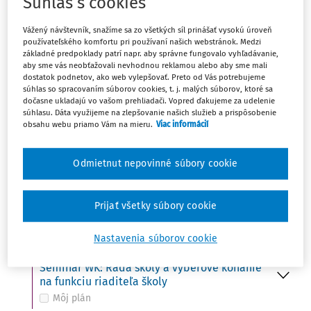
Súhlas s cookies
Ut
UDALOSŤ
15
Vážený návštevník, snažíme sa zo všetkých síl prinášať vysokú úroveň
Do 15. 10. - Ministerstvo školstva zverejní na
používateľského komfortu pri používaní našich webstránok. Medzi
svojom webovom sídle termíny konania
základné predpoklady patrí napr. aby správne fungovalo vyhľadávanie,
prijímacích skúšok
aby sme vás neobťažovali nevhodnou reklamou alebo aby sme mali
Môj plán
dostatok podnetov, ako web vylepšovať. Preto od Vás potrebujeme
súhlas so spracovaním súborov cookies, t. j. malých súborov, ktoré sa
dočasne ukladajú vo vašom prehliadači. Vopred ďakujeme za udelenie
súhlasu. Dáta využijeme na zlepšovanie našich služieb a prispôsobenie
obsahu webu priamo Vám na mieru.
Viac informácií
St
UDALOSŤ
16
Svetový deň potravy (FAO)
Môj plán
Odmietnut nepovinné súbory cookie
UDALOSŤ
VÚDPaP: Kto z koho – ako udržať hranice
Prijať všetky súbory cookie
Môj plán
Nastavenia súborov cookie
UDALOSŤ
Seminár WK: Rada školy a výberové konanie
na funkciu riaditeľa školy
Môj plán