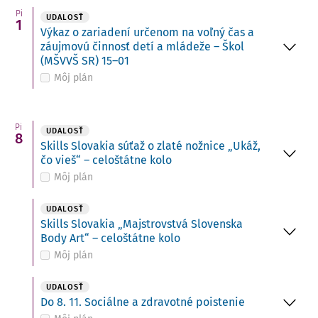
Pi
UDALOSŤ
1
Výkaz o zariadení určenom na voľný čas a
záujmovú činnosť detí a mládeže – Škol
(MŠVVŠ SR) 15–01
Môj plán
Pi
UDALOSŤ
8
Skills Slovakia súťaž o zlaté nožnice „Ukáž,
čo vieš“ – celoštátne kolo
Môj plán
UDALOSŤ
Skills Slovakia „Majstrovstvá Slovenska
Body Art“ – celoštátne kolo
Môj plán
UDALOSŤ
Do 8. 11. Sociálne a zdravotné poistenie