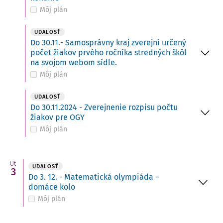
Môj plán
UDALOSŤ
Do 30.11.- Samosprávny kraj zverejní určený
počet žiakov prvého ročníka stredných škôl
na svojom webom sídle.
Môj plán
UDALOSŤ
Do 30.11.2024 - Zverejnenie rozpisu počtu
žiakov pre OGY
Môj plán
Ut
UDALOSŤ
3
Do 3. 12. - Matematická olympiáda –
domáce kolo
Môj plán