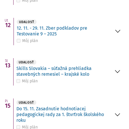
Môj plán
Ut
UDALOSŤ
12
12. 11. - 29. 11. Zber podkladov pre
Testovanie 9 – 2025
Môj plán
St
UDALOSŤ
13
Skills Slovakia – súťažná prehliadka
stavebných remesiel – krajské kolo
Môj plán
Pi
UDALOSŤ
15
Do 15. 11. Zasadnutie hodnotiacej
pedagogickej rady za 1. štvrťrok školského
roku
Môj plán