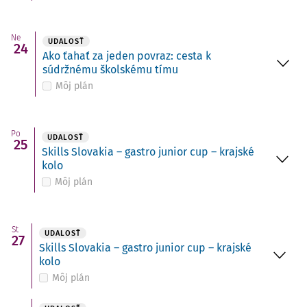
Ne
UDALOSŤ
24
Ako ťahať za jeden povraz: cesta k
súdržnému školskému tímu
Môj plán
Po
UDALOSŤ
25
Skills Slovakia – gastro junior cup – krajské
kolo
Môj plán
St
UDALOSŤ
27
Skills Slovakia – gastro junior cup – krajské
kolo
Môj plán