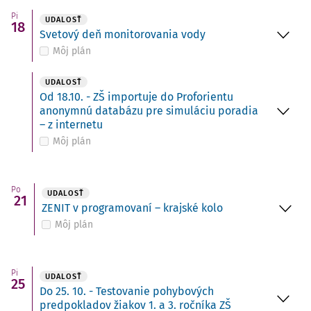
Pi
UDALOSŤ
18
Svetový deň monitorovania vody
Môj plán
UDALOSŤ
Od 18.10. - ZŠ importuje do Proforientu
anonymnú databázu pre simuláciu poradia
– z internetu
Môj plán
Po
UDALOSŤ
21
ZENIT v programovaní – krajské kolo
Môj plán
Pi
UDALOSŤ
25
Do 25. 10. - Testovanie pohybových
predpokladov žiakov 1. a 3. ročníka ZŠ