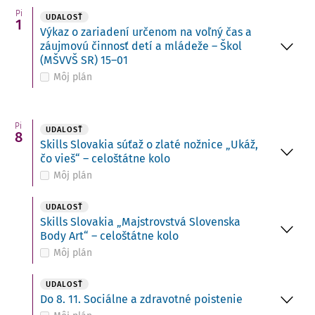
Pi
UDALOSŤ
1
Výkaz o zariadení určenom na voľný čas a
záujmovú činnosť detí a mládeže – Škol
(MŠVVŠ SR) 15–01
Môj plán
Pi
UDALOSŤ
8
Skills Slovakia súťaž o zlaté nožnice „Ukáž,
čo vieš“ – celoštátne kolo
Môj plán
UDALOSŤ
Skills Slovakia „Majstrovstvá Slovenska
Body Art“ – celoštátne kolo
Môj plán
UDALOSŤ
Do 8. 11. Sociálne a zdravotné poistenie