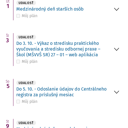
Ut
UDALOSŤ
1
Medzinárodný deň starších osôb
Môj plán
Št
UDALOSŤ
3
Do 3. 10. - Výkaz o stredisku praktického
vyučovania a stredisku odbornej praxe –
Škol (MŠVVŠ SR) 27 – 01 – web aplikácia
Môj plán
So
UDALOSŤ
5
Do 5. 10. - Odoslanie údajov do Centrálneho
registra za príslušný mesiac
Môj plán
St
UDALOSŤ
9