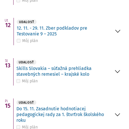
Môj plán
Ut
UDALOSŤ
12
12. 11. - 29. 11. Zber podkladov pre
Testovanie 9 – 2025
Môj plán
St
UDALOSŤ
13
Skills Slovakia – súťažná prehliadka
stavebných remesiel – krajské kolo
Môj plán
Pi
UDALOSŤ
15
Do 15. 11. Zasadnutie hodnotiacej
pedagogickej rady za 1. štvrťrok školského
roku
Môj plán