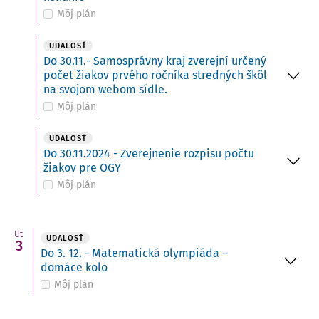
Môj plán
UDALOSŤ
Do 30.11.- Samosprávny kraj zverejní určený
počet žiakov prvého ročníka stredných škôl
na svojom webom sídle.
Môj plán
UDALOSŤ
Do 30.11.2024 - Zverejnenie rozpisu počtu
žiakov pre OGY
Môj plán
Ut
UDALOSŤ
3
Do 3. 12. - Matematická olympiáda –
domáce kolo
Môj plán