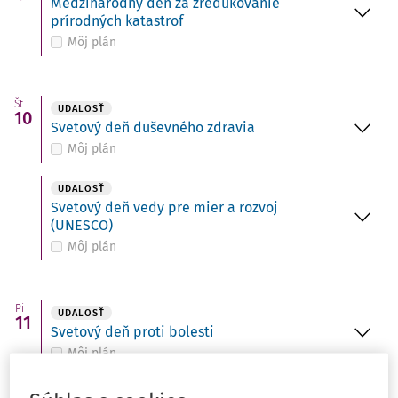
Medzinárodný deň za zredukovanie
prírodných katastrof
Môj plán
Št
UDALOSŤ
10
Svetový deň duševného zdravia
Môj plán
UDALOSŤ
Svetový deň vedy pre mier a rozvoj
(UNESCO)
Môj plán
Pi
UDALOSŤ
11
Svetový deň proti bolesti
Môj plán