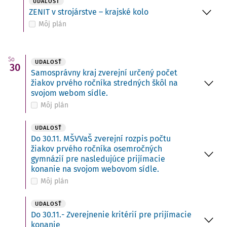
UDALOSŤ
ZENIT v strojárstve – krajské kolo
Môj plán
So
UDALOSŤ
30
Samosprávny kraj zverejní určený počet
žiakov prvého ročníka stredných škôl na
svojom webom sídle.
Môj plán
UDALOSŤ
Do 30.11. MŠVVaŠ zverejní rozpis počtu
žiakov prvého ročníka osemročných
gymnázií pre nasledujúce prijímacie
konanie na svojom webovom sídle.
Môj plán
UDALOSŤ
Do 30.11.- Zverejnenie kritérií pre prijímacie
konanie