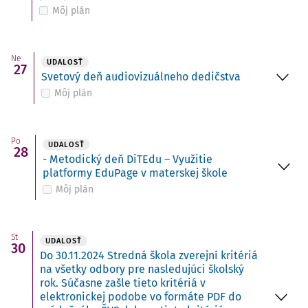
Môj plán
Ne
UDALOSŤ
27
Svetový deň audiovizuálneho dedičstva
Môj plán
Po
UDALOSŤ
28
- Metodický deň DiTEdu – Využitie
platformy EduPage v materskej škole
Môj plán
St
UDALOSŤ
30
Do 30.11.2024 Stredná škola zverejní kritériá
na všetky odbory pre nasledujúci školský
rok. Súčasne zašle tieto kritériá v
elektronickej podobe vo formáte PDF do