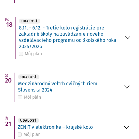
Po
UDALOSŤ
18
8.11. - 6.12. - Tretie kolo registrácie pre
základné školy na zavádzanie nového
vzdelávacieho programu od školského roka
2025/2026
Môj plán
St
UDALOSŤ
20
Medzinárodný veľtrh cvičných riem
Slovenska 2024
Môj plán
Št
UDALOSŤ
21
ZENIT v elektronike – krajské kolo
Môj plán