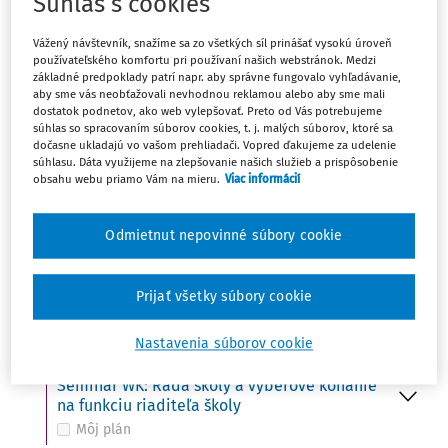
Súhlas s cookies
Ut
UDALOSŤ
15
Vážený návštevník, snažíme sa zo všetkých síl prinášať vysokú úroveň
Do 15. 10. - Ministerstvo školstva zverejní na
používateľského komfortu pri používaní našich webstránok. Medzi
svojom webovom sídle termíny konania
základné predpoklady patrí napr. aby správne fungovalo vyhľadávanie,
prijímacích skúšok
aby sme vás neobťažovali nevhodnou reklamou alebo aby sme mali
Môj plán
dostatok podnetov, ako web vylepšovať. Preto od Vás potrebujeme
súhlas so spracovaním súborov cookies, t. j. malých súborov, ktoré sa
dočasne ukladajú vo vašom prehliadači. Vopred ďakujeme za udelenie
súhlasu. Dáta využijeme na zlepšovanie našich služieb a prispôsobenie
obsahu webu priamo Vám na mieru.
Viac informácií
St
UDALOSŤ
16
Svetový deň potravy (FAO)
Môj plán
Odmietnut nepovinné súbory cookie
UDALOSŤ
VÚDPaP: Kto z koho – ako udržať hranice
Prijať všetky súbory cookie
Môj plán
Nastavenia súborov cookie
UDALOSŤ
Seminár WK: Rada školy a výberové konanie
na funkciu riaditeľa školy
Môj plán