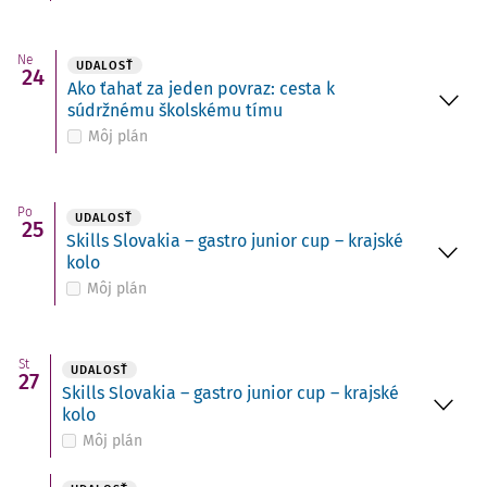
Ne
UDALOSŤ
24
Ako ťahať za jeden povraz: cesta k
súdržnému školskému tímu
Môj plán
Po
UDALOSŤ
25
Skills Slovakia – gastro junior cup – krajské
kolo
Môj plán
St
UDALOSŤ
27
Skills Slovakia – gastro junior cup – krajské
kolo
Môj plán