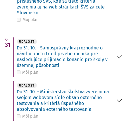
príslušného ŠVS, kde sa tieto kritériá
zverejnia aj na web stránkach ŠVS za celé
Slovensko.
Môj plán
Št
UDALOSŤ
31
Do 31. 10. - Samosprávny kraj rozhodne o
návrhu počtu tried prvého ročníka pre
nasledujúce prijímacie konanie pre školy v
územnej pôsobnosti
Môj plán
UDALOSŤ
Do 31. 10. - Ministerstvo školstva zverejní na
svojom webovom sídle obsah externého
testovania a kritériá úspešného
absolvovania externého testovania
Môj plán