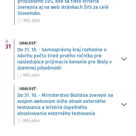
príslušného ŠVS, kde sa tieto kritériá
zverejnia aj na web stránkach ŠVS za celé
Slovensko.
Môj plán
Št
UDALOSŤ
31
Do 31. 10. - Samosprávny kraj rozhodne o
návrhu počtu tried prvého ročníka pre
nasledujúce prijímacie konanie pre školy v
územnej pôsobnosti
Môj plán
UDALOSŤ
Do 31. 10. - Ministerstvo školstva zverejní na
svojom webovom sídle obsah externého
testovania a kritériá úspešného
absolvovania externého testovania
Môj plán