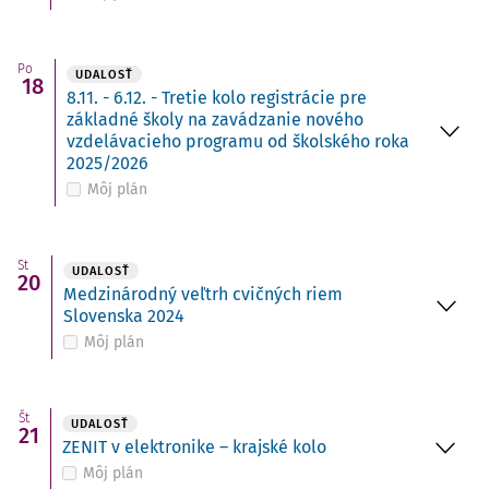
Po
UDALOSŤ
18
8.11. - 6.12. - Tretie kolo registrácie pre
základné školy na zavádzanie nového
vzdelávacieho programu od školského roka
2025/2026
Môj plán
St
UDALOSŤ
20
Medzinárodný veľtrh cvičných riem
Slovenska 2024
Môj plán
Št
UDALOSŤ
21
ZENIT v elektronike – krajské kolo
Môj plán