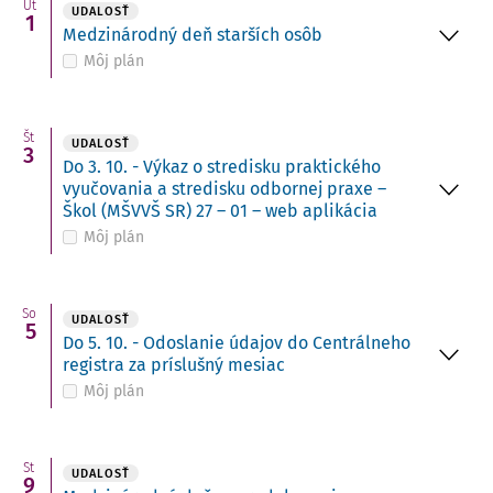
Ut
UDALOSŤ
1
Medzinárodný deň starších osôb
Môj plán
Št
UDALOSŤ
3
Do 3. 10. - Výkaz o stredisku praktického
vyučovania a stredisku odbornej praxe –
Škol (MŠVVŠ SR) 27 – 01 – web aplikácia
Môj plán
So
UDALOSŤ
5
Do 5. 10. - Odoslanie údajov do Centrálneho
registra za príslušný mesiac
Môj plán
St
UDALOSŤ
9