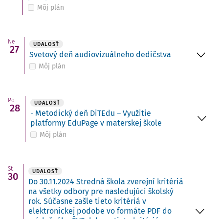
Môj plán
Ne
UDALOSŤ
27
Svetový deň audiovizuálneho dedičstva
Môj plán
Po
UDALOSŤ
28
- Metodický deň DiTEdu – Využitie
platformy EduPage v materskej škole
Môj plán
St
UDALOSŤ
30
Do 30.11.2024 Stredná škola zverejní kritériá
na všetky odbory pre nasledujúci školský
rok. Súčasne zašle tieto kritériá v
elektronickej podobe vo formáte PDF do