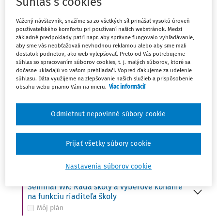
Súhlas s cookies
Ut
UDALOSŤ
15
Vážený návštevník, snažíme sa zo všetkých síl prinášať vysokú úroveň
Do 15. 10. - Ministerstvo školstva zverejní na
používateľského komfortu pri používaní našich webstránok. Medzi
svojom webovom sídle termíny konania
základné predpoklady patrí napr. aby správne fungovalo vyhľadávanie,
prijímacích skúšok
aby sme vás neobťažovali nevhodnou reklamou alebo aby sme mali
Môj plán
dostatok podnetov, ako web vylepšovať. Preto od Vás potrebujeme
súhlas so spracovaním súborov cookies, t. j. malých súborov, ktoré sa
dočasne ukladajú vo vašom prehliadači. Vopred ďakujeme za udelenie
súhlasu. Dáta využijeme na zlepšovanie našich služieb a prispôsobenie
obsahu webu priamo Vám na mieru.
Viac informácií
St
UDALOSŤ
16
Svetový deň potravy (FAO)
Môj plán
Odmietnut nepovinné súbory cookie
UDALOSŤ
VÚDPaP: Kto z koho – ako udržať hranice
Prijať všetky súbory cookie
Môj plán
Nastavenia súborov cookie
UDALOSŤ
Seminár WK: Rada školy a výberové konanie
na funkciu riaditeľa školy
Môj plán