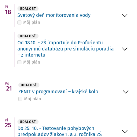
Pi
UDALOSŤ
18
Svetový deň monitorovania vody
Môj plán
UDALOSŤ
Od 18.10. - ZŠ importuje do Proforientu
anonymnú databázu pre simuláciu poradia
– z internetu
Môj plán
Po
UDALOSŤ
21
ZENIT v programovaní – krajské kolo
Môj plán
Pi
UDALOSŤ
25
Do 25. 10. - Testovanie pohybových
predpokladov žiakov 1. a 3. ročníka ZŠ