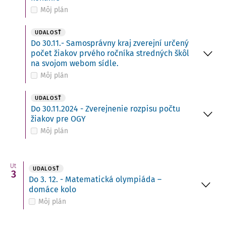
Môj plán
UDALOSŤ
Do 30.11.- Samosprávny kraj zverejní určený
počet žiakov prvého ročníka stredných škôl
na svojom webom sídle.
Môj plán
UDALOSŤ
Do 30.11.2024 - Zverejnenie rozpisu počtu
žiakov pre OGY
Môj plán
Ut
UDALOSŤ
3
Do 3. 12. - Matematická olympiáda –
domáce kolo
Môj plán