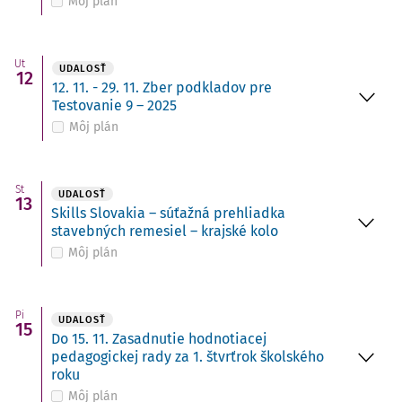
Môj plán
Ut
UDALOSŤ
12
12. 11. - 29. 11. Zber podkladov pre
Testovanie 9 – 2025
Môj plán
St
UDALOSŤ
13
Skills Slovakia – súťažná prehliadka
stavebných remesiel – krajské kolo
Môj plán
Pi
UDALOSŤ
15
Do 15. 11. Zasadnutie hodnotiacej
pedagogickej rady za 1. štvrťrok školského
roku
Môj plán