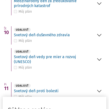
Medzinárodný deň za zredukovanie
prírodných katastrof
Môj plán
Št
UDALOSŤ
10
Svetový deň duševného zdravia
Môj plán
UDALOSŤ
Svetový deň vedy pre mier a rozvoj
(UNESCO)
Môj plán
Pi
UDALOSŤ
11
Svetový deň proti bolesti
Môj plán