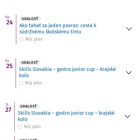
Ne
UDALOSŤ
24
Ako ťahať za jeden povraz: cesta k
súdržnému školskému tímu
Môj plán
Po
UDALOSŤ
25
Skills Slovakia – gastro junior cup – krajské
kolo
Môj plán
St
UDALOSŤ
27
Skills Slovakia – gastro junior cup – krajské
kolo
Môj plán