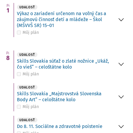
Pi
UDALOSŤ
1
Výkaz o zariadení určenom na voľný čas a
záujmovú činnosť detí a mládeže – Škol
(MŠVVŠ SR) 15–01
Môj plán
Pi
UDALOSŤ
8
Skills Slovakia súťaž o zlaté nožnice „Ukáž,
čo vieš“ – celoštátne kolo
Môj plán
UDALOSŤ
Skills Slovakia „Majstrovstvá Slovenska
Body Art“ – celoštátne kolo
Môj plán
UDALOSŤ
Do 8. 11. Sociálne a zdravotné poistenie