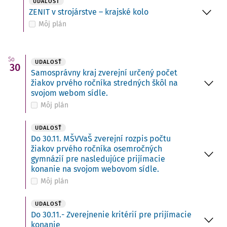
UDALOSŤ
ZENIT v strojárstve – krajské kolo
Môj plán
So
UDALOSŤ
30
Samosprávny kraj zverejní určený počet
žiakov prvého ročníka stredných škôl na
svojom webom sídle.
Môj plán
UDALOSŤ
Do 30.11. MŠVVaŠ zverejní rozpis počtu
žiakov prvého ročníka osemročných
gymnázií pre nasledujúce prijímacie
konanie na svojom webovom sídle.
Môj plán
UDALOSŤ
Do 30.11.- Zverejnenie kritérií pre prijímacie
konanie