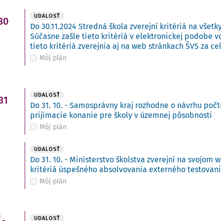
UDALOSŤ
30
Do 30.11.2024 Stredná škola zverejní kritériá na všetk
Súčasne zašle tieto kritériá v elektronickej podobe 
tieto kritériá zverejnia aj na web stránkach ŠVS za ce
Môj plán
UDALOSŤ
31
Do 31. 10. - Samosprávny kraj rozhodne o návrhu počt
prijímacie konanie pre školy v územnej pôsobnosti
Môj plán
UDALOSŤ
Do 31. 10. - Ministerstvo školstva zverejní na svojo
kritériá úspešného absolvovania externého testovan
Môj plán
i
UDALOSŤ