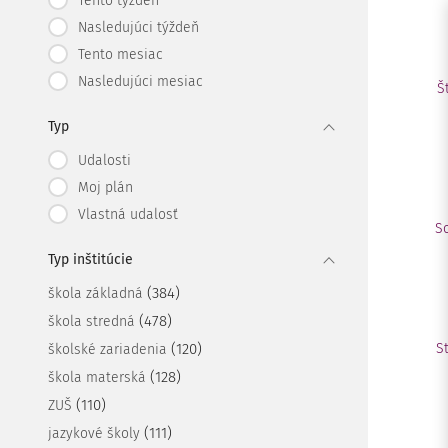
Tento týždeň
Nasledujúci týždeň
Tento mesiac
Nasledujúci mesiac
Š
Typ
Udalosti
Moj plán
Vlastná udalosť
S
Typ inštitúcie
(384)
škola základná
(478)
škola stredná
(120)
S
školské zariadenia
(128)
škola materská
(110)
ZUŠ
(111)
jazykové školy