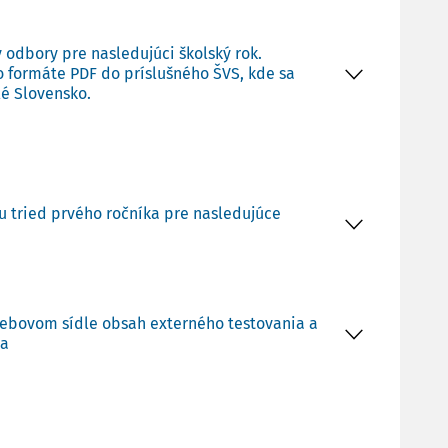
y odbory pre nasledujúci školský rok.
vo formáte PDF do príslušného ŠVS, kde sa
lé Slovensko.
u tried prvého ročníka pre nasledujúce
m webovom sídle obsah externého testovania a
ia