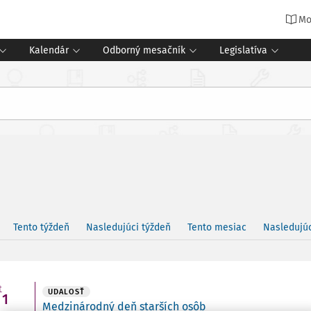
Mo
Kalendár
Odborný mesačník
Legislatíva
Tento týždeň
Nasledujúci týždeň
Tento mesiac
Nasledujú
t
UDALOSŤ
1
Medzinárodný deň starších osôb