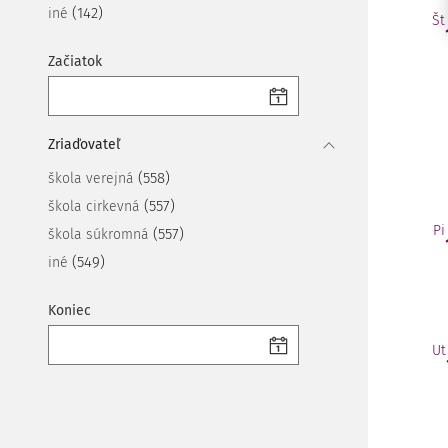
(142)
iné
Št
Začiatok
Zriaďovateľ
(558)
škola verejná
(557)
škola cirkevná
Pi
(557)
škola súkromná
(549)
iné
Koniec
Ut