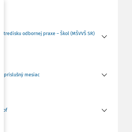
a stredisku odbornej praxe – Škol (MŠVVŠ SR)
za príslušný mesiac
trof