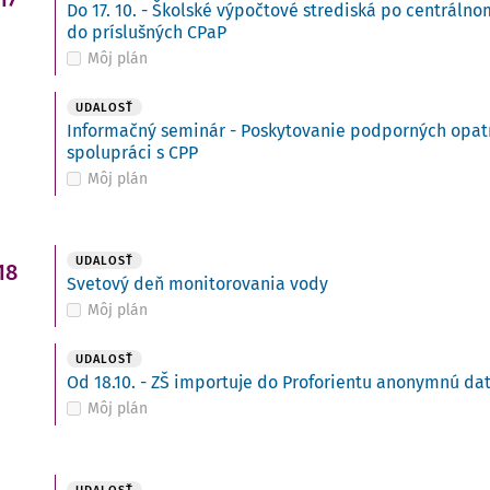
Do 17. 10. - Školské výpočtové strediská po centráln
do príslušných CPaP
Môj plán
UDALOSŤ
Informačný seminár - Poskytovanie podporných opatre
spolupráci s CPP
Môj plán
UDALOSŤ
18
Svetový deň monitorovania vody
Môj plán
UDALOSŤ
Od 18.10. - ZŠ importuje do Proforientu anonymnú da
Môj plán