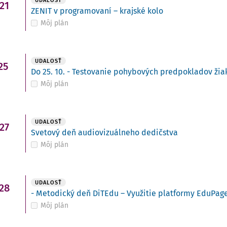
UDALOSŤ
21
ZENIT v programovaní – krajské kolo
Môj plán
UDALOSŤ
25
Do 25. 10. - Testovanie pohybových predpokladov žiako
Môj plán
UDALOSŤ
27
Svetový deň audiovizuálneho dedičstva
Môj plán
UDALOSŤ
28
- Metodický deň DiTEdu – Využitie platformy EduPage
Môj plán