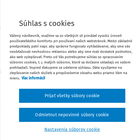
Môj plán
Súhlas s cookies
t
UDALOSŤ
3
Do 3. 10. - Výkaz o stredisku praktického vyučovania 
Vážený návštevník, snažíme sa zo všetkých síl prinášať vysokú úroveň
používateľského komfortu pri používaní našich webstránok. Medzi základné
27 – 01 – web aplikácia
predpoklady patrí napr. aby správne fungovalo vyhľadávanie, aby sme vás
Môj plán
neobťažovali nevhodnou reklamou alebo aby sme mali dostatok podnetov,
ako web vylepšovať. Preto od Vás potrebujeme súhlas so spracovaním
súborov cookies, t. j. malých súborov, ktoré sa dočasne ukladajú vo vašom
prehliadači. Vopred ďakujeme za udelenie súhlasu. Dáta využijeme na
o
zlepšovanie našich služieb a prispôsobenie obsahu webu priamo Vám na
UDALOSŤ
5
mieru.
Viac informácií
Do 5. 10. - Odoslanie údajov do Centrálneho registra 
Môj plán
Prijať všetky súbory cookie
t
UDALOSŤ
9
Odmietnut nepovinné súbory cookie
Medzinárodný deň za zredukovanie prírodných katas
Môj plán
Nastavenia súborov cookie