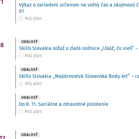
1
Výkaz o zariadení určenom na voľný čas a záujmovú č
01
Môj plán
i
UDALOSŤ
8
Skills Slovakia súťaž o zlaté nožnice „Ukáž, čo vieš“ –
Môj plán
UDALOSŤ
Skills Slovakia „Majstrovstvá Slovenska Body Art“ – c
Môj plán
UDALOSŤ
Do 8. 11. Sociálne a zdravotné poistenie
Môj plán
UDALOSŤ
12