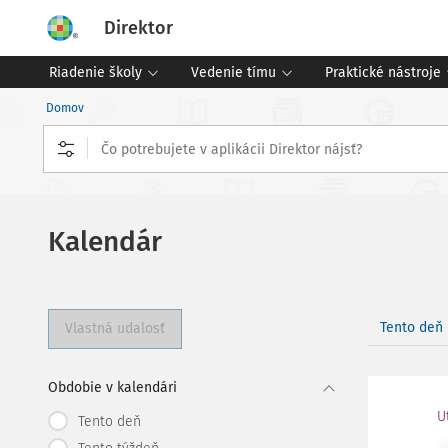
Direktor
Riadenie školy
Vedenie tímu
Praktické nástroje
Domov
Kalendár
Tento deň
Vlastná udalosť
Obdobie v kalendári
U
Tento deň