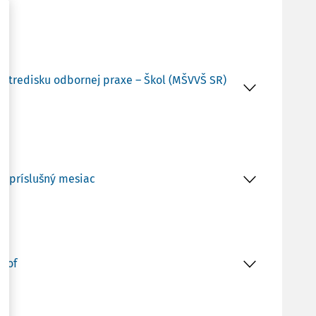
a stredisku odbornej praxe – Škol (MŠVVŠ SR)
za príslušný mesiac
trof