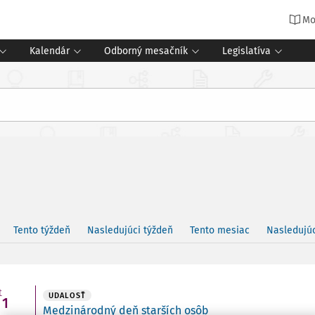
Mo
Kalendár
Odborný mesačník
Legislatíva
Tento týždeň
Nasledujúci týždeň
Tento mesiac
Nasledujú
t
UDALOSŤ
1
Medzinárodný deň starších osôb