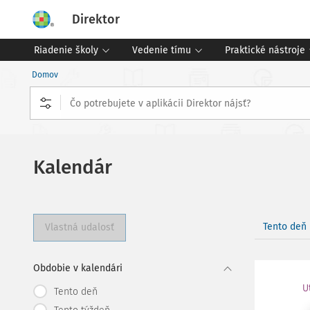
Direktor
Riadenie školy
Vedenie tímu
Praktické nástroje
Domov
Kalendár
Tento deň
Vlastná udalosť
Obdobie v kalendári
U
Tento deň