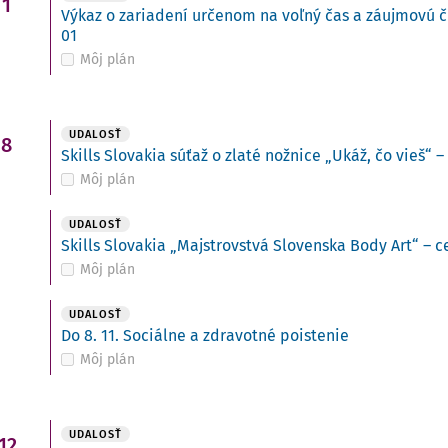
1
Výkaz o zariadení určenom na voľný čas a záujmovú č
01
Môj plán
i
UDALOSŤ
8
Skills Slovakia súťaž o zlaté nožnice „Ukáž, čo vieš“ –
Môj plán
UDALOSŤ
Skills Slovakia „Majstrovstvá Slovenska Body Art“ – c
Môj plán
UDALOSŤ
Do 8. 11. Sociálne a zdravotné poistenie
Môj plán
UDALOSŤ
12