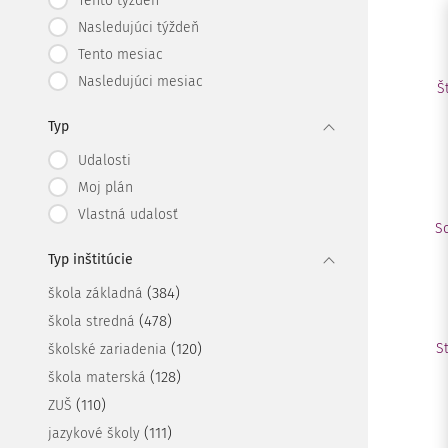
Tento týždeň
Nasledujúci týždeň
Tento mesiac
Nasledujúci mesiac
Š
Typ
Udalosti
Moj plán
Vlastná udalosť
S
Typ inštitúcie
(384)
škola základná
(478)
škola stredná
(120)
S
školské zariadenia
(128)
škola materská
(110)
ZUŠ
(111)
jazykové školy