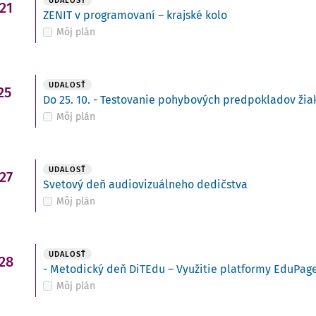
UDALOSŤ
21
ZENIT v programovaní – krajské kolo
Môj plán
UDALOSŤ
25
Do 25. 10. - Testovanie pohybových predpokladov žiako
Môj plán
UDALOSŤ
27
Svetový deň audiovizuálneho dedičstva
Môj plán
UDALOSŤ
28
- Metodický deň DiTEdu – Využitie platformy EduPage
Môj plán