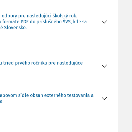
y odbory pre nasledujúci školský rok.
vo formáte PDF do príslušného ŠVS, kde sa
lé Slovensko.
u tried prvého ročníka pre nasledujúce
m webovom sídle obsah externého testovania a
ia