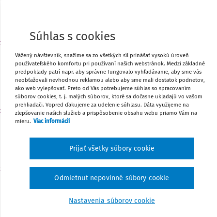
Môj plán
Súhlas s cookies
t
UDALOSŤ
3
Do 3. 10. - Výkaz o stredisku praktického vyučovania 
Vážený návštevník, snažíme sa zo všetkých síl prinášať vysokú úroveň
používateľského komfortu pri používaní našich webstránok. Medzi základné
27 – 01 – web aplikácia
predpoklady patrí napr. aby správne fungovalo vyhľadávanie, aby sme vás
Môj plán
neobťažovali nevhodnou reklamou alebo aby sme mali dostatok podnetov,
ako web vylepšovať. Preto od Vás potrebujeme súhlas so spracovaním
súborov cookies, t. j. malých súborov, ktoré sa dočasne ukladajú vo vašom
prehliadači. Vopred ďakujeme za udelenie súhlasu. Dáta využijeme na
o
zlepšovanie našich služieb a prispôsobenie obsahu webu priamo Vám na
UDALOSŤ
5
mieru.
Viac informácií
Do 5. 10. - Odoslanie údajov do Centrálneho registra 
Môj plán
Prijať všetky súbory cookie
t
UDALOSŤ
9
Odmietnut nepovinné súbory cookie
Medzinárodný deň za zredukovanie prírodných katas
Môj plán
Nastavenia súborov cookie