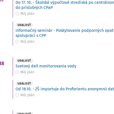
Do 17. 10. - Školské výpočtové strediská po centráln
do príslušných CPaP
Môj plán
UDALOSŤ
Informačný seminár - Poskytovanie podporných opatre
spolupráci s CPP
Môj plán
UDALOSŤ
18
Svetový deň monitorovania vody
Môj plán
UDALOSŤ
Od 18.10. - ZŠ importuje do Proforientu anonymnú da
Môj plán