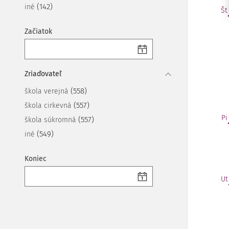
(142)
iné
Št
Začiatok
Zriaďovateľ
(558)
škola verejná
(557)
škola cirkevná
Pi
(557)
škola súkromná
(549)
iné
Koniec
Ut