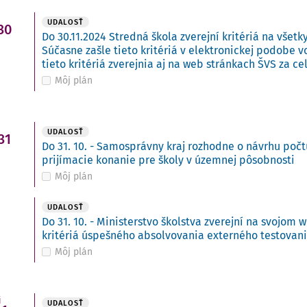
UDALOSŤ
30
Do 30.11.2024 Stredná škola zverejní kritériá na všetk
Súčasne zašle tieto kritériá v elektronickej podobe 
tieto kritériá zverejnia aj na web stránkach ŠVS za ce
Môj plán
UDALOSŤ
31
Do 31. 10. - Samosprávny kraj rozhodne o návrhu počt
prijímacie konanie pre školy v územnej pôsobnosti
Môj plán
UDALOSŤ
Do 31. 10. - Ministerstvo školstva zverejní na svojo
kritériá úspešného absolvovania externého testovan
Môj plán
i
UDALOSŤ