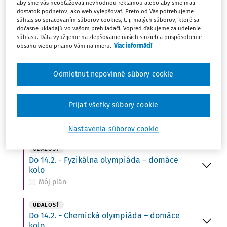
UDALOSŤ
aby sme vás neobťažovali nevhodnou reklamou alebo aby sme mali
14
dostatok podnetov, ako web vylepšovať. Preto od Vás potrebujeme
Turnaj mladých fyzikov – krajské kolo
súhlas so spracovaním súborov cookies, t. j. malých súborov, ktoré sa
Môj plán
dočasne ukladajú vo vašom prehliadači. Vopred ďakujeme za udelenie
súhlasu. Dáta využijeme na zlepšovanie našich služieb a prispôsobenie
obsahu webu priamo Vám na mieru.
Viac informácií
UDALOSŤ
Do 14.2. - Pekná maďarská reč – okresné
kolo
Odmietnut nepovinné súbory cookie
Môj plán
UDALOSŤ
Prijať všetky súbory cookie
Geografická olympiáda – školské kolo
Môj plán
Nastavenia súborov cookie
UDALOSŤ
Do 14.2. - Fyzikálna olympiáda – domáce
kolo
Môj plán
UDALOSŤ
Do 14.2. - Chemická olympiáda – domáce
kolo