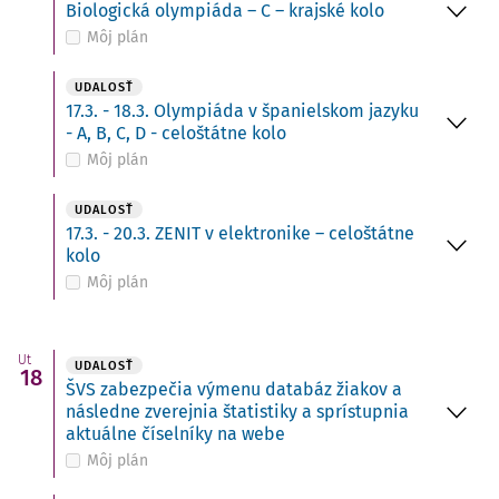
Biologická olympiáda – C – krajské kolo
Môj plán
UDALOSŤ
17.3. - 18.3. Olympiáda v španielskom jazyku
- A, B, C, D - celoštátne kolo
Môj plán
UDALOSŤ
17.3. - 20.3. ZENIT v elektronike – celoštátne
kolo
Môj plán
Ut
UDALOSŤ
18
ŠVS zabezpečia výmenu databáz žiakov a
následne zverejnia štatistiky a sprístupnia
aktuálne číselníky na webe
Môj plán