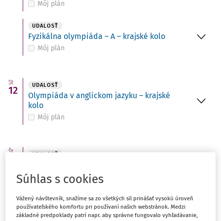
Môj plán
UDALOSŤ
Fyzikálna olympiáda – A – krajské kolo
Môj plán
St
UDALOSŤ
12
Olympiáda v anglickom jazyku – krajské
kolo
Môj plán
Št
UDALOSŤ
13
Olympiáda v nemeckom jazyku – krajské
kolo
Súhlas s cookies
Môj plán
Vážený návštevník, snažíme sa zo všetkých síl prinášať vysokú úroveň
používateľského komfortu pri používaní našich webstránok. Medzi
základné predpoklady patrí napr. aby správne fungovalo vyhľadávanie,
Pi