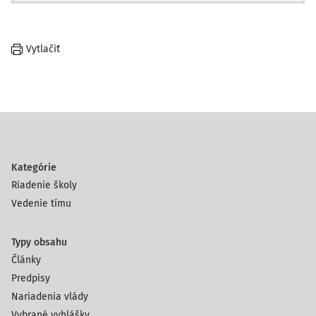
Vytlačiť
Kategórie
Riadenie školy
Vedenie tímu
Typy obsahu
Články
Predpisy
Nariadenia vlády
Vybrané vyhlášky