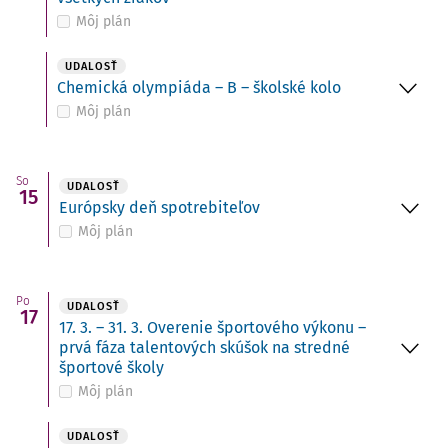
Môj plán
UDALOSŤ
Chemická olympiáda – B – školské kolo
Môj plán
So
UDALOSŤ
15
Európsky deň spotrebiteľov
Môj plán
Po
UDALOSŤ
17
17. 3. – 31. 3. Overenie športového výkonu –
prvá fáza talentových skúšok na stredné
športové školy
Môj plán
UDALOSŤ