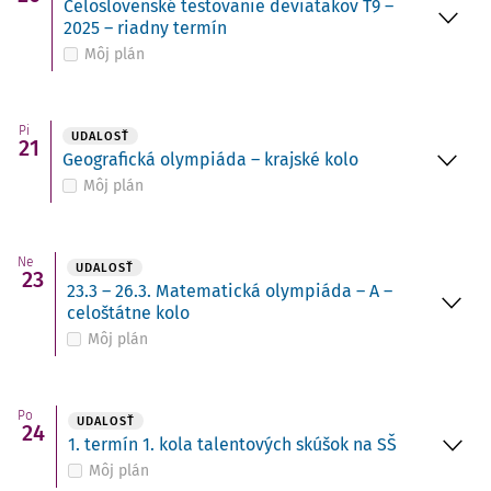
Celoslovenské testovanie deviatakov T9 –
2025 – riadny termín
Môj plán
Pi
UDALOSŤ
21
Geografická olympiáda – krajské kolo
Môj plán
Ne
UDALOSŤ
23
23.3 – 26.3. Matematická olympiáda – A –
celoštátne kolo
Môj plán
Po
UDALOSŤ
24
1. termín 1. kola talentových skúšok na SŠ
Môj plán