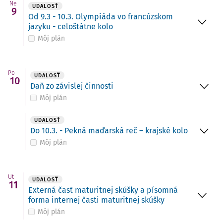
Ne
UDALOSŤ
9
Od 9.3 - 10.3. Olympiáda vo francúzskom
jazyku - celoštátne kolo
Môj plán
Po
UDALOSŤ
10
Daň zo závislej činnosti
Môj plán
UDALOSŤ
Do 10.3. - Pekná maďarská reč – krajské kolo
Môj plán
Ut
UDALOSŤ
11
Externá časť maturitnej skúšky a písomná
forma internej časti maturitnej skúšky
Môj plán