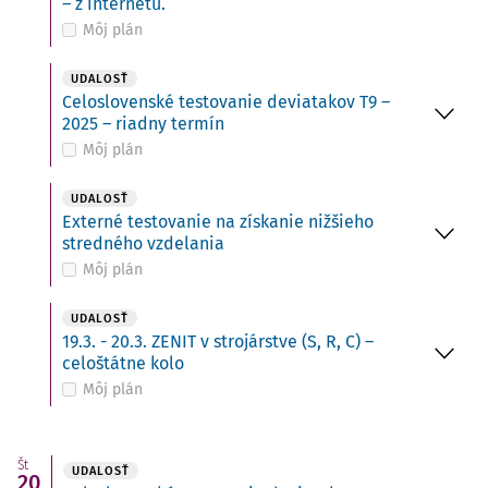
– z internetu.
Môj plán
UDALOSŤ
Celoslovenské testovanie deviatakov T9 –
2025 – riadny termín
Môj plán
UDALOSŤ
Externé testovanie na získanie nižšieho
stredného vzdelania
Môj plán
UDALOSŤ
19.3. - 20.3. ZENIT v strojárstve (S, R, C) –
celoštátne kolo
Môj plán
Št
UDALOSŤ
20