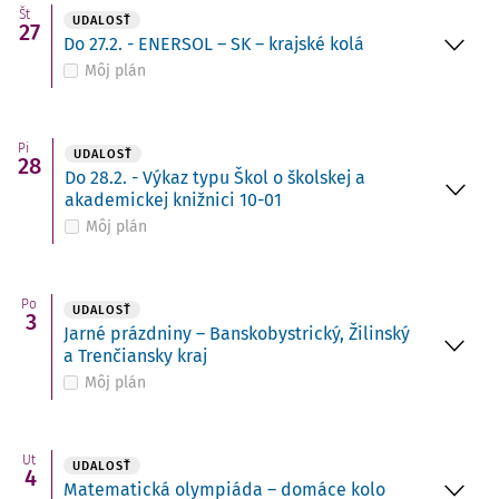
Št
UDALOSŤ
27
Do 27.2. - ENERSOL – SK – krajské kolá
Môj plán
Pi
UDALOSŤ
28
Do 28.2. - Výkaz typu Škol o školskej a
akademickej knižnici 10-01
Môj plán
Po
UDALOSŤ
3
Jarné prázdniny – Banskobystrický, Žilinský
a Trenčiansky kraj
Môj plán
Ut
UDALOSŤ
4
Matematická olympiáda – domáce kolo