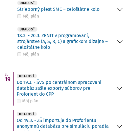
UDALOSŤ
Strieborný piest SMC – celoštátne kolo
Môj plán
UDALOSŤ
18.3. - 20.3. ZENIT v programovaní,
strojárstve (A, S, R, C) a grafickom dizajne –
celoštátne kolo
Môj plán
St
UDALOSŤ
19
Do 19.3. - ŠVS po centrálnom spracovaní
databáz zašle exporty súborov pre
Proforient do CPP
Môj plán
UDALOSŤ
Od 19.3. - ZŠ importuje do Proforientu
anonymnú databázu pre simuláciu poradia