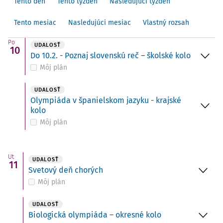
Tento deň
Tento týždeň
Nasledujúci týždeň
Tento mesiac
Nasledujúci mesiac
Vlastný rozsah
Po
UDALOSŤ
10
Do 10.2. - Poznaj slovenskú reč – školské kolo
Môj plán
UDALOSŤ
Olympiáda v španielskom jazyku - krajské
kolo
Môj plán
Ut
UDALOSŤ
11
Svetový deň chorých
Môj plán
UDALOSŤ
Biologická olympiáda – okresné kolo