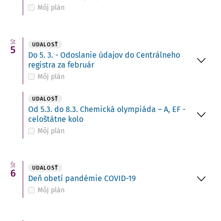
Môj plán
St
UDALOSŤ
5
Do 5. 3. - Odoslanie údajov do Centrálneho
registra za február
Môj plán
UDALOSŤ
Od 5.3. do 8.3. Chemická olympiáda – A, EF -
celoštátne kolo
Môj plán
Št
UDALOSŤ
6
Deň obetí pandémie COVID-19
Môj plán