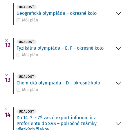
UDALOSŤ
Geografická olympiáda – okresné kolo
Môj plán
St
UDALOSŤ
12
Fyzikálna olympiáda – E, F – okresné kolo
Môj plán
Št
UDALOSŤ
13
Chemická olympiáda – D – okresné kolo
Môj plán
Pi
UDALOSŤ
14
Do 14. 3. - ZŠ zašlú export informácií z
Proforientu do ŠVS – polročné známky
všetkých žiakov