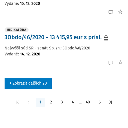
Vydané
:
15. 12. 2020
JUDIKATÚRA
3Obdo/46/2020 - 13 415,95 eur s prísl.
Najvyšší súd SR - senát
Sp. zn.:
3Obdo/46/2020
Vydané
:
14. 12. 2020
+ Zobraziť ďaľších 20
1
2
3
4
...
40