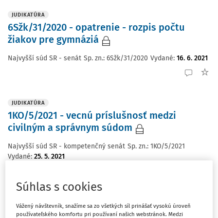
JUDIKATÚRA
6Sžk/31/2020 - opatrenie - rozpis počtu
žiakov pre gymnáziá
Najvyšší súd SR - senát
Sp. zn.:
6Sžk/31/2020
Vydané
:
16. 6. 2021
JUDIKATÚRA
1KO/5/2021 - vecnú príslušnosť medzi
civilným a správnym súdom
Najvyšší súd SR - kompetenčný senát
Sp. zn.:
1KO/5/2021
Vydané
:
25. 5. 2021
Súhlas s cookies
JUDIKATÚRA
Vážený návštevník, snažíme sa zo všetkých síl prinášať vysokú úroveň
1Sžk/10/2021 - iný zásah orgánu verejnej
používateľského komfortu pri používaní našich webstránok. Medzi