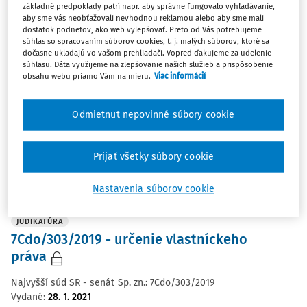
základné predpoklady patrí napr. aby správne fungovalo vyhľadávanie,
správy
aby sme vás neobťažovali nevhodnou reklamou alebo aby sme mali
dostatok podnetov, ako web vylepšovať. Preto od Vás potrebujeme
Najvyšší súd SR - senát
Sp. zn.:
1Sžk/10/2021
Vydané
:
11. 5. 2021
súhlas so spracovaním súborov cookies, t. j. malých súborov, ktoré sa
dočasne ukladajú vo vašom prehliadači. Vopred ďakujeme za udelenie
súhlasu. Dáta využijeme na zlepšovanie našich služieb a prispôsobenie
obsahu webu priamo Vám na mieru.
Viac informácií
JUDIKATÚRA
Odmietnut nepovinné súbory cookie
7Sžsk/37/2020 - hmotnej núdzi
Najvyšší súd SR - senát
Sp. zn.:
7Sžsk/37/2020
Prijať všetky súbory cookie
Vydané
:
12. 3. 2021
Nastavenia súborov cookie
JUDIKATÚRA
7Cdo/303/2019 - určenie vlastníckeho
práva
Najvyšší súd SR - senát
Sp. zn.:
7Cdo/303/2019
Vydané
:
28. 1. 2021